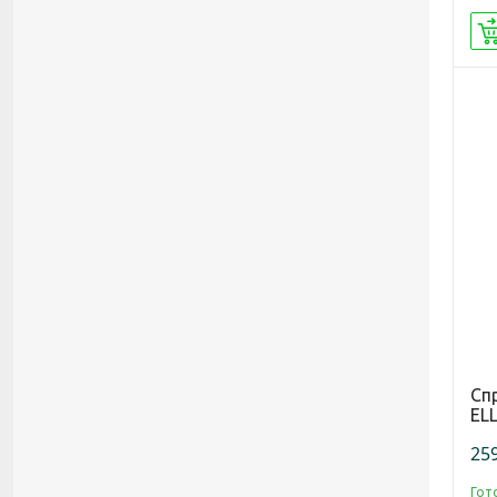
Сп
EL
259
Гот