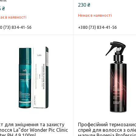
230 ₴
 ₴
Немає в наявності
ає в наявності
0 (73) 834-41-56
+380 (73) 834-41-56
т для зміцнення та захисту
Професійний термозахи
осся La"dor Wonder Pic Clinic
спрей для волосся з олі
er PH 4.9 100ml
марули Bogenia Professio