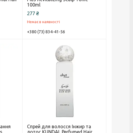
100ml
277 ₴
Немає в наявності
+380 (73) 834-41-56
дання
Спрей для волосся Інжир та
ss
лотос KUNDAL Perfumed Hair