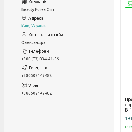
Beauty Korea Опт
Київ, Україна
Олександра
+380 (73) 834-41-56
+380502147482
+380502147482
Пр
спр
В-1
181
Гот