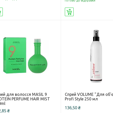
Готово до відправки
Купити
Купити
рей для волосся MASIL 9
Спрей VOLUME "Для об'
OTEIN PERFUME HAIR MIST
Profi Style 250 мл
0ml
136,50 ₴
,85 ₴