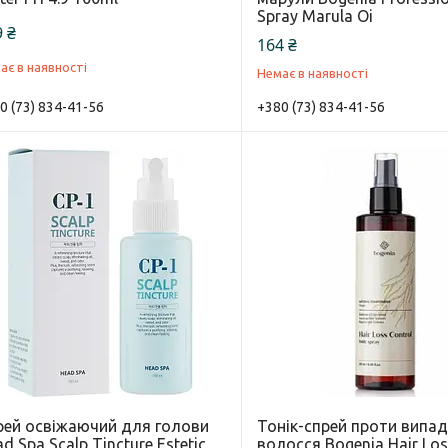
Spray Marula Oi
 ₴
164 ₴
ає в наявності
Немає в наявності
0 (73) 834-41-56
+380 (73) 834-41-56
рей освіжаючий для голови
Тонік-спрей проти випа
d Spa Scalp Tincture Estetic
волосся Bogenia Hair Lo