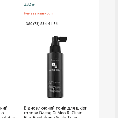
332 ₴
Немає в наявності
+380 (73) 834-41-56
сний
Відновлюючий тонік для шкіри
єю
голови Daeng Gi Meo Ri Clinic
nal Hair
Plus Revitalizing Scalp Tonic