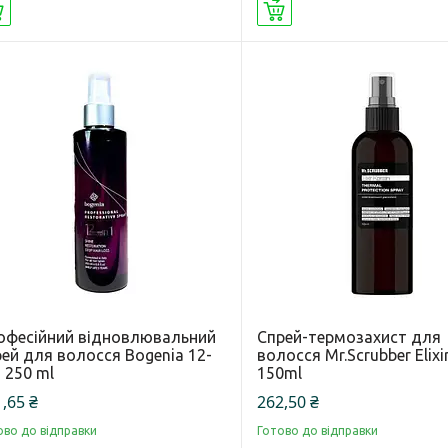
Купити
Купити
офесійний відновлювальний
Спрей-термозахист для
ей для волосся Bogenia 12-
волосся Mr.Scrubber Elixir
 250 ml
150ml
,65 ₴
262,50 ₴
ово до відправки
Готово до відправки