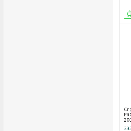
Сп
PR
20
332