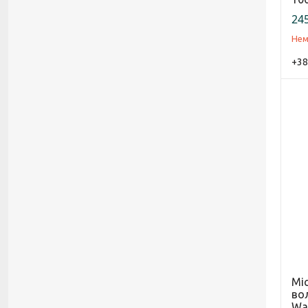
245
Нем
+38
Міс
вол
Wat