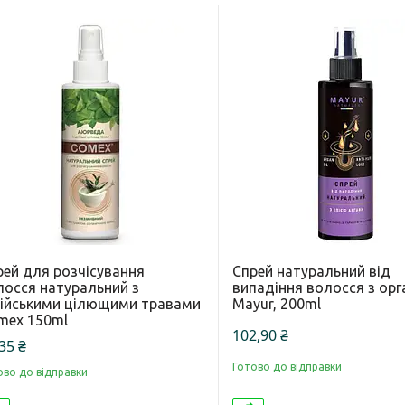
рей для розчісування
Спрей натуральний від
лосся натуральний з
випадіння волосся з ор
дійськими цілющими травами
Mayur, 200ml
meх 150ml
102,90 ₴
35 ₴
Готово до відправки
ово до відправки