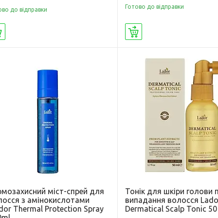
Готово до відправки
ово до відправки
Купити
Купити
рмозахисний міст-спрей для
Тонік для шкіри голови 
лосся з амінокислотами
випадання волосся Lado
dor Thermal Protection Spray
Dermatical Scalp Tonic 50
0ml