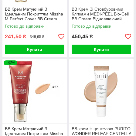
ВВ Крем Матуючий З
ВВ Крем Зі Стовбуровими
Ідеальним Покриттям Missha
Клітками MEDI-PEEL Bio-Cell
M Perfect Cover BB Cream
BB Cream Відновлюючий
SPF42 PA+++ (50ml, 31
Готово до відправки
Готово до відправки
відтінок - золотий беж)
241,50
450,45
₴
₴
349,65 ₴
Купити
Купити
–32%
ВВ Крем Матуючий З
BB-крем із центелою PURITO
Ідеальним Покриттям Missha
WONDER RELEAF CENTELLA