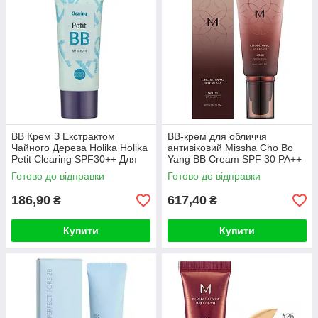
ВВ Крем З Екстрактом
ВВ-крем для обличчя
Чайного Дерева Holika Holika
антивіковий Missha Cho Bo
Petit Clearing SPF30++ Для
Yang BB Cream SPF 30 PA++
Проблемної Шкіри 30ml
(21 тон)
Готово до відправки
Готово до відправки
186,90
617,40
₴
₴
Купити
Купити