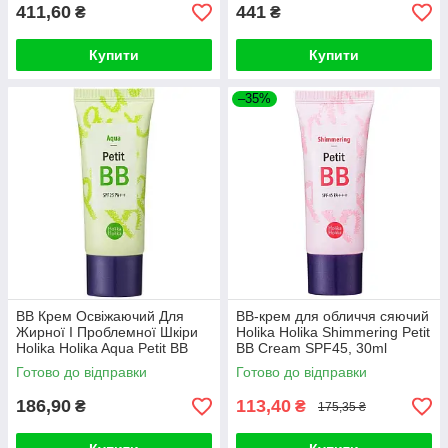
411,60
441
₴
₴
Купити
Купити
–35%
BB Крем Освіжаючий Для
BB-крем для обличчя сяючий
Жирної І Проблемної Шкіри
Holika Holika Shimmering Petit
Holika Holika Aqua Petit BB
BB Cream SPF45, 30ml
Cream SPF25++
Готово до відправки
Готово до відправки
186,90
113,40
₴
₴
175,35 ₴