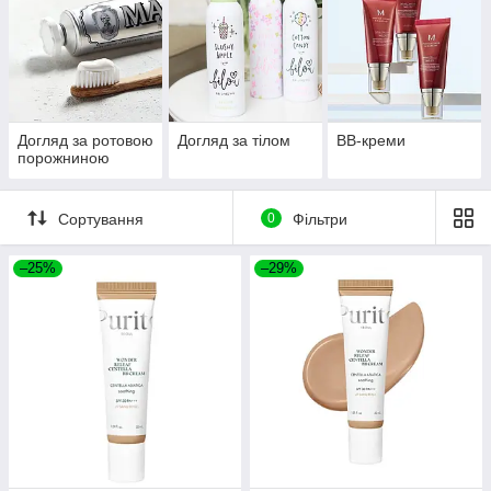
Догляд за ротовою
Догляд за тілом
BB-креми
порожниною
Сортування
0
Фільтри
–25%
–29%