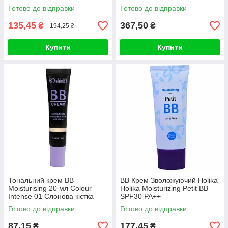
SPF42 PA+++ (20ml, 27
SPF42 PA+++ (50ml, 13
Готово до відправки
Готово до відправки
відтінок - світлий беж)
відтінок - молочний беж)
135,45
367,50
₴
₴
194,25 ₴
Купити
Купити
Тональний крем BB
BB Крем Зволожуючий Holika
Moisturising 20 мл Colour
Holika Moisturizing Petit BB
Intense 01 Слонова кістка
SPF30 PA++
Готово до відправки
Готово до відправки
87,15
177,45
₴
₴