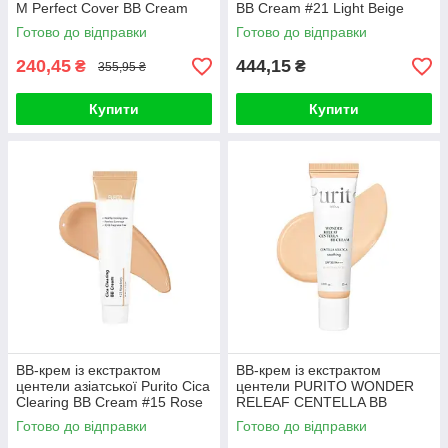
M Perfect Cover BB Cream
BB Cream #21 Light Beige
SPF42 PA+++ (50ml, 27
30ml
Готово до відправки
Готово до відправки
відтінок - медовий беж)
240,45
444,15
₴
₴
355,95 ₴
Купити
Купити
BB-крем із екстрактом
BB-крем із екстрактом
центели азіатської Purito Cica
центели PURITO WONDER
Clearing BB Cream #15 Rose
RELEAF CENTELLA BB
Ivory 30ml
Cream #13 Neutral Ivory 30ml
Готово до відправки
Готово до відправки