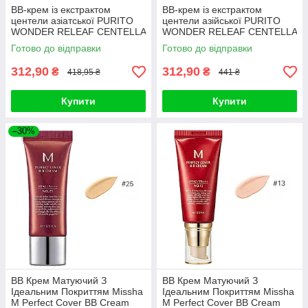
BB-крем із екстрактом
BB-крем із екстрактом
центели азіатської PURITO
центели азійської PURITO
WONDER RELEAF CENTELLA
WONDER RELEAF CENTELLA
BB Cream #27 Sand Beige
BB Cream #27 Sand Beige
Готово до відправки
Готово до відправки
30ml
30ml
312,90
312,90
₴
₴
418,95 ₴
441 ₴
Купити
Купити
–30%
ВВ Крем Матуючий З
ВВ Крем Матуючий З
Ідеальним Покриттям Missha
Ідеальним Покриттям Missha
M Perfect Cover BB Cream
M Perfect Cover BB Cream