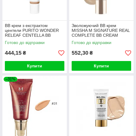
ВВ крем з екстрактом
Зволожуючий ВВ крем
центели PURITO WONDER
MISSHA M SIGNATURE REAL
RELEAF CENTELLA BB
COMPLETE BB CREAM
Cream #23 Natural Beige 30ml
SPF25/PA++ 45g (№21)
Готово до відправки
Готово до відправки
444,15
552,30
₴
₴
Купити
Купити
–31%