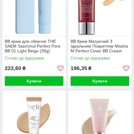
ВВ крем для обличчя THE
ВВ Крем Матуючий З
SAEM Saemmul Perfect Pore
Ідеальним Покриттям Missha
BB 01 Light Beige (30g)
M Perfect Cover BB Cream
SPF42 PA+++ (20ml, 25
Готово до відправки
Готово до відправки
відтінок -теплий беж)
222,60
196,35
₴
₴
Купити
Купити