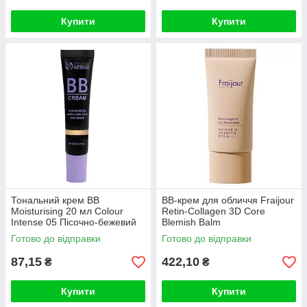
Купити
Купити
Тональний крем BB
BB-крем для обличчя Fraijour
Moisturising 20 мл Colour
Retin-Collagen 3D Core
Intense 05 Пісочно-бежевий
Blemish Balm
Готово до відправки
Готово до відправки
87,15
422,10
₴
₴
Купити
Купити