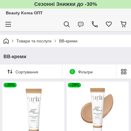
Сезонні Знижки до -30%
Beauty Korea ОПТ
Товари та послуги
BB-креми
BB-креми
Сортування
0
Фільтри
–25%
–29%