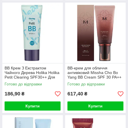
ВВ Крем З Екстрактом
ВВ-крем для обличчя
Чайного Дерева Holika Holika
антивіковий Missha Cho Bo
Petit Clearing SPF30++ Для
Yang BB Cream SPF 30 PA++
Проблемної Шкіри 30ml
(21 тон)
Готово до відправки
Готово до відправки
186,90
617,40
₴
₴
Купити
Купити