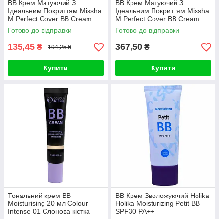
ВВ Крем Матуючий З
ВВ Крем Матуючий З
Ідеальним Покриттям Missha
Ідеальним Покриттям Missha
M Perfect Cover BB Cream
M Perfect Cover BB Cream
SPF42 PA+++ (20ml, 27
SPF42 PA+++ (50ml, 13
Готово до відправки
Готово до відправки
відтінок - світлий беж)
відтінок - молочний беж)
135,45
367,50
₴
₴
194,25 ₴
Купити
Купити
Тональний крем BB
BB Крем Зволожуючий Holika
Moisturising 20 мл Colour
Holika Moisturizing Petit BB
Intense 01 Слонова кістка
SPF30 PA++