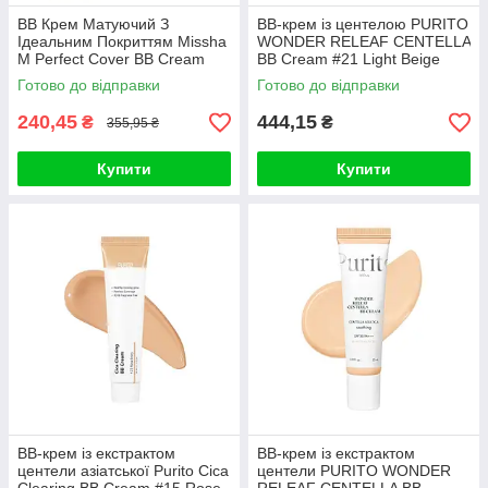
ВВ Крем Матуючий З
BB-крем із центелою PURITO
Ідеальним Покриттям Missha
WONDER RELEAF CENTELLA
M Perfect Cover BB Cream
BB Cream #21 Light Beige
SPF42 PA+++ (50ml, 27
30ml
Готово до відправки
Готово до відправки
відтінок - медовий беж)
240,45
444,15
₴
₴
355,95 ₴
Купити
Купити
BB-крем із екстрактом
BB-крем із екстрактом
центели азіатської Purito Cica
центели PURITO WONDER