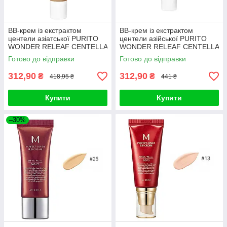
BB-крем із екстрактом
BB-крем із екстрактом
центели азіатської PURITO
центели азійської PURITO
WONDER RELEAF CENTELLA
WONDER RELEAF CENTELLA
BB Cream #27 Sand Beige
BB Cream #27 Sand Beige
Готово до відправки
Готово до відправки
30ml
30ml
312,90
312,90
₴
₴
418,95 ₴
441 ₴
Купити
Купити
–30%