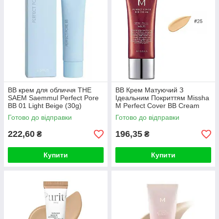
ВВ крем для обличчя THE
ВВ Крем Матуючий З
SAEM Saemmul Perfect Pore
Ідеальним Покриттям Missha
BB 01 Light Beige (30g)
M Perfect Cover BB Cream
SPF42 PA+++ (20ml, 25
Готово до відправки
Готово до відправки
відтінок -теплий беж)
222,60
196,35
₴
₴
Купити
Купити