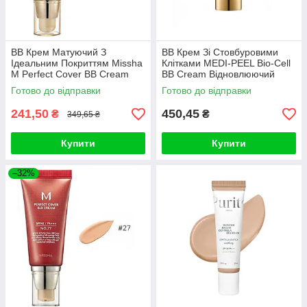
ВВ Крем Матуючий З
ВВ Крем Зі Стовбуровими
Ідеальним Покриттям Missha
Клітками MEDI-PEEL Bio-Cell
M Perfect Cover BB Cream
BB Cream Відновлюючий
SPF42 PA+++ (50ml, 31
Готово до відправки
Готово до відправки
відтінок - золотий беж)
241,50
450,45
₴
₴
349,65 ₴
Купити
Купити
–32%