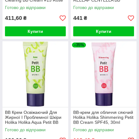
Clearing BB Cream #15 Rose
RELEAF CENTELLA BB
Ivory 30ml
Cream #13 Neutral Ivory 30ml
Готово до відправки
Готово до відправки
411,60
441
₴
₴
Купити
Купити
–35%
BB Крем Освіжаючий Для
BB-крем для обличчя сяючий
Жирної І Проблемної Шкіри
Holika Holika Shimmering Petit
Holika Holika Aqua Petit BB
BB Cream SPF45, 30ml
Cream SPF25++
Готово до відправки
Готово до відправки