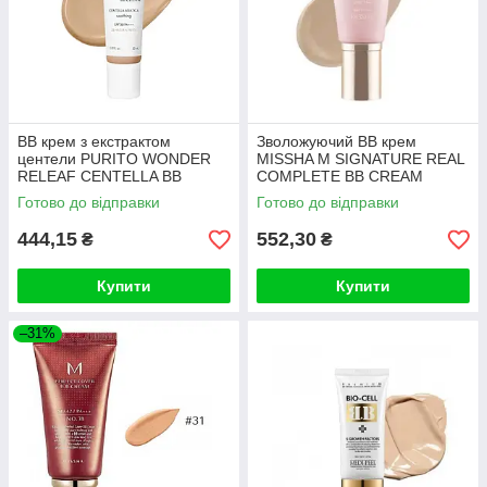
ВВ крем з екстрактом
Зволожуючий ВВ крем
центели PURITO WONDER
MISSHA M SIGNATURE REAL
RELEAF CENTELLA BB
COMPLETE BB CREAM
Cream #23 Natural Beige 30ml
SPF25/PA++ 45g (№21)
Готово до відправки
Готово до відправки
444,15
552,30
₴
₴
Купити
Купити
–31%