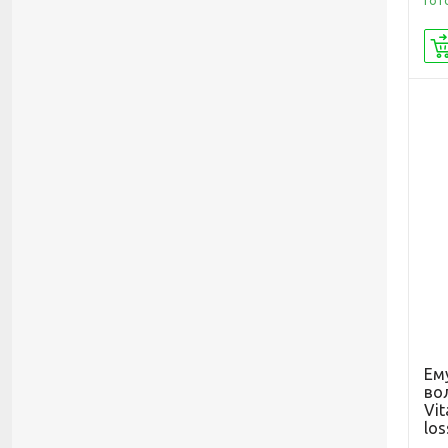
Гот
Ем
вол
Vit
los