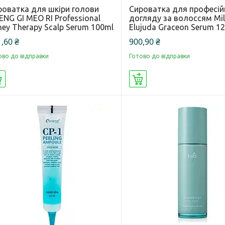
роватка для шкіри голови
Сироватка для професій
NG GI MEO RI Professional
догляду за волоссям Mi
ey Therapy Scalp Serum 100ml
Elujuda Graceon Serum 1
,60 ₴
900,90 ₴
ово до відправки
Готово до відправки
Купити
Купити