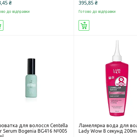
,45 ₴
395,85 ₴
ово до відправки
Готово до відправки
Купити
Купити
роватка для волосся Centella
Ламелярна вода для во
ir Serum Bogenia BG416 №005
Lady Wow 8 секунд 200m
ml