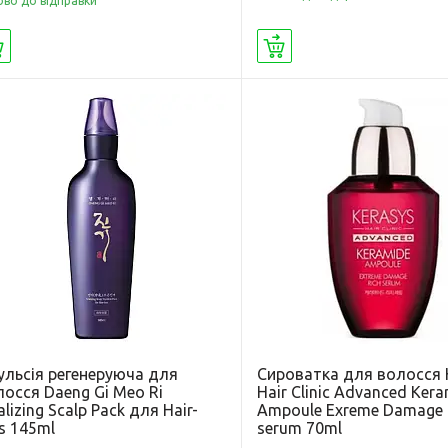
ово до відправки
Купити
Купити
ульсія регенеруюча для
Сироватка для волосся 
осся Daeng Gi Meo Ri
Hair Clinic Advanced Ker
alizing Scalp Pack для Hair-
Ampoule Exreme Damage 
s 145ml
serum 70ml