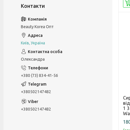
Beauty Korea Опт
Київ, Україна
Олександра
+380 (73) 834-41-56
+380502147482
Си
ві
1 3
+380502147482
Wa
180