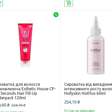
Купити
Купити
–20%
роватка для волосся
Сироватка від випадіння
дновлююча Esthetic House CP-
інтенсивного росту вол
 Seconds Hair Fill-Up
Hollyskin Hotflux 60ml
terpack 120ml
254,10 ₴
,60 ₴
224,70 ₴
Готово до відправки