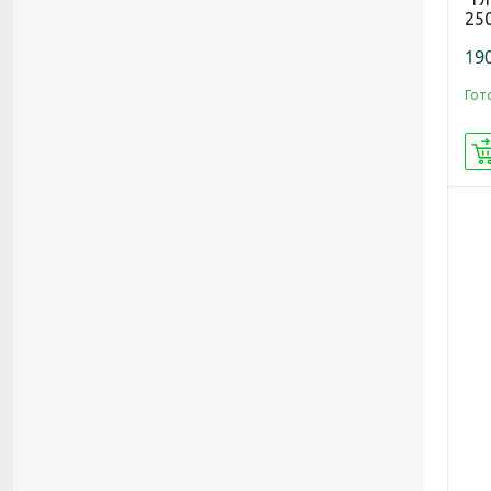
25
190
Гот