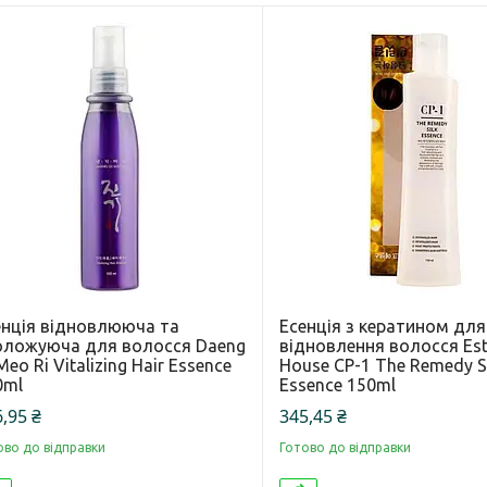
енція відновлююча та
Есенція з кератином для
оложуюча для волосся Daeng
відновлення волосся Est
Meo Ri Vitalizing Hair Essence
House CP-1 The Remedy S
0ml
Essence 150ml
,95 ₴
345,45 ₴
ово до відправки
Готово до відправки