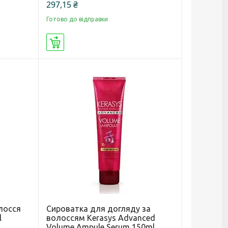
297,15 ₴
Готово до відправки
Купити
лосся
Сироватка для догляду за
l
волоссям Kerasys Advanced
Volume Ampule Serum 150ml