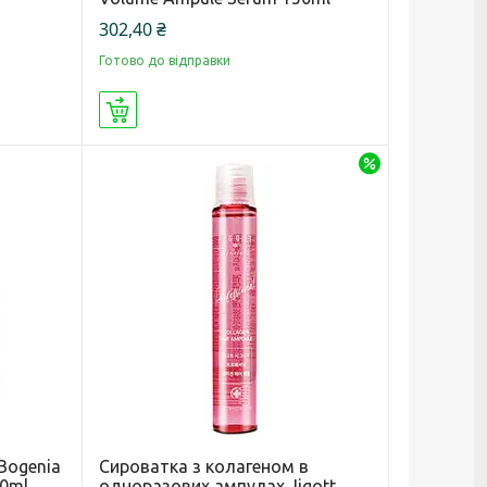
302,40 ₴
Готово до відправки
Купити
–26%
Bogenia
Сироватка з колагеном в
50ml
одноразових ампулах Jigott