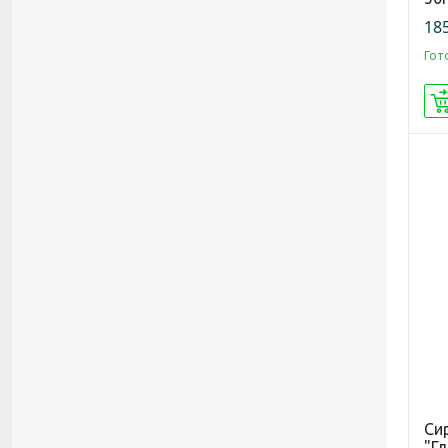
185
Гот
Си
"Гл