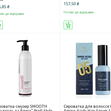
157,50 ₴
,85 ₴
Готово до відправки
ово до відправки
Купити
Купити
роватка-смузер SMOOTH
Сироватка для волосся 
адкість та блиск" Profi Style
Amino Acids Hair Serum 