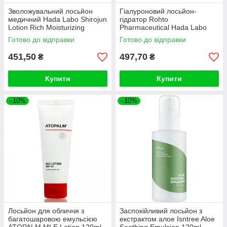
Зволожувальний лосьйон
Гіалуроновий лосьйон-
медичний Hada Labo Shirojun
гідратор Rohto
Lotion Rich Moisturizing
Pharmaceutical Hada Labo
Medicated, 170 ml
Gokujun Hyaluronic Lotion
Готово до відправки
Готово до відправки
170ml
451,50
497,70
₴
₴
Купити
Купити
–10%
–10%
Лосьйон для обличчя з
Заспокійливий лосьйон з
багатошаровою емульсією
екстрактом алое Isntree Aloe