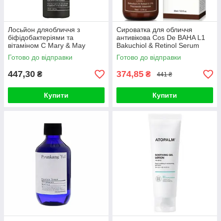
Лосьйон дляобличчя з
Сироватка для обличчя
біфідобактеріями та
антивікова Cos De BAHA L1
вітаміном C Mary & May
Bakuchiol & Retinol Serum
Vitamine C + Bifida Lotion
30ml
Готово до відправки
Готово до відправки
120ml
447,30
374,85
₴
₴
441 ₴
Купити
Купити