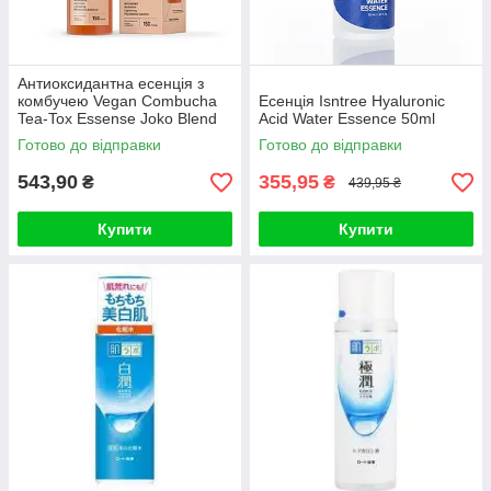
Антиоксидантна есенція з
комбучею Vegan Combucha
Есенція Isntree Hyaluronic
Tea-Tox Essense Joko Blend
Acid Water Essence 50ml
150 мл
Готово до відправки
Готово до відправки
543,90
355,95
₴
₴
439,95 ₴
Купити
Купити