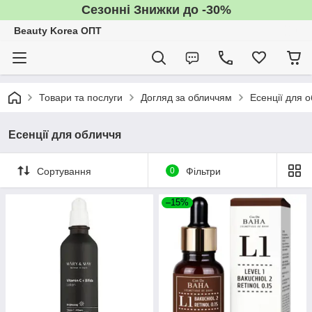
Сезонні Знижки до -30%
Beauty Korea ОПТ
Товари та послуги
Догляд за обличчям
Есенції для 
Есенції для обличчя
Сортування
0
Фільтри
–15%