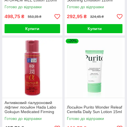
ATOPALM MLE Lotion 120ml
Soothing Emulsion 120ml
Готово до відправки
Готово до відправки
498,75
292,95
₴
₴
553,35 ₴
324,45 ₴
Купити
Купити
–20%
Антивіковий гіалуроновий
ліфтинг лосьйон Hada Labo
Лосьйон Purito Wonder Releaf
Gokujun Medicated Firming
Centella Daily Sun Lotion 15ml
Lotion Bottle 170ml
Готово до відправки
Готово до відправки