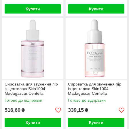
Купити
Купити
Сироватка для звуження пір
Сироватка для звуження пір
із центелою Skin1004
із центелою Skin1004
Madagascar Centella
Madagascar Centella
Poremizing Fresh Ampoule
Poremizing Fresh Ampoule
Готово до відправки
Готово до відправки
50ml
30ml
516,60
339,15
₴
₴
Купити
Купити