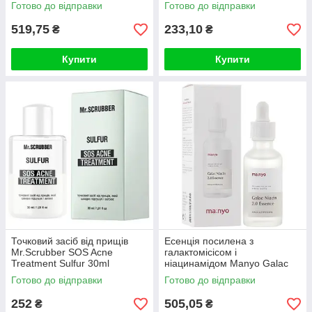
FarmStay Ceramide Firming
Готово до відправки
Готово до відправки
Facial Ess
519,75
233,10
₴
₴
Купити
Купити
Точковий засіб від прищів
Есенція посилена з
Mr.Scrubber SOS Acne
галактомісісом і
Treatment Sulfur 30ml
ніацинамідом Manyo Galac
Niacin 2.0 Essence 30ml
Готово до відправки
Готово до відправки
252
505,05
₴
₴