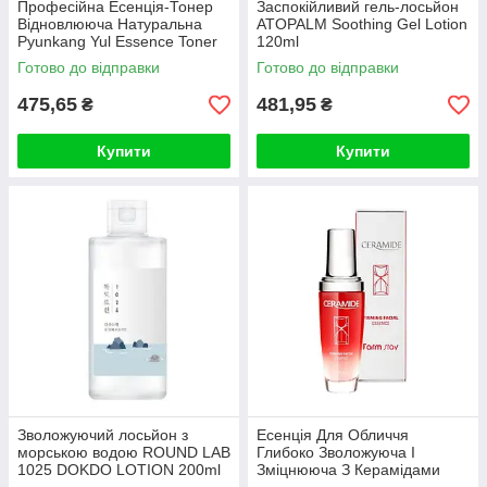
Професійна Есенція-Тонер
Заспокійливий гель-лосьйон
Відновлююча Натуральна
ATOPALM Soothing Gel Lotion
Pyunkang Yul Essence Toner
120ml
(100ml)
Готово до відправки
Готово до відправки
475,65
481,95
₴
₴
Купити
Купити
Зволожуючий лосьйон з
Есенція Для Обличчя
морською водою ROUND LAB
Глибоко Зволожуюча І
1025 DOKDO LOTION 200ml
Зміцнююча З Керамідами