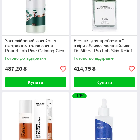
Заспокійливий лосьйон з
Есенція для проблемної
екстрактом голок сосни
шкіри обличчя заспокійлива
Round Lab Pine Calming Cica
Dr. Althea Pro Lab Skin Relief
Lotion 250ml
Essence, 30 мл
Готово до відправки
Готово до відправки
487,20
414,75
₴
₴
Купити
Купити
–19%