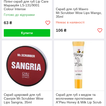
Пілінг-скраб для губ Lip Care
Маракуйя LS-131/9001
Colour Intense
Скраб для губ Манго
Mr.Scrubber Wow Lips Mango,
Готово до відправки
35ml
63
Немає в наявності
₴
106
₴
Купити
Скраб цукровий для губ
Скраб для губ з медом та
Сангрія Mr.Scrubber Wow
молочними протеїнами
Lips Sangria, 35ml
A"Pieu Honey & Milk Lip Scrub