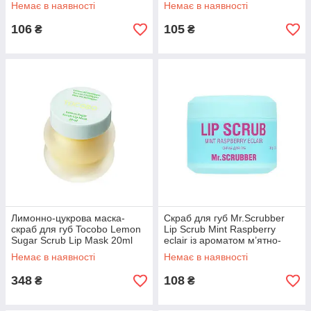
8ml
Немає в наявності
Немає в наявності
106
105
₴
₴
Лимонно-цукрова маска-
Cкраб для губ Mr.Scrubber
скраб для губ Tocobo Lemon
Lip Scrub Mint Raspberry
Sugar Scrub Lip Mask 20ml
eclair із ароматом м’ятно-
малинового еклера 35 г
Немає в наявності
Немає в наявності
348
108
₴
₴