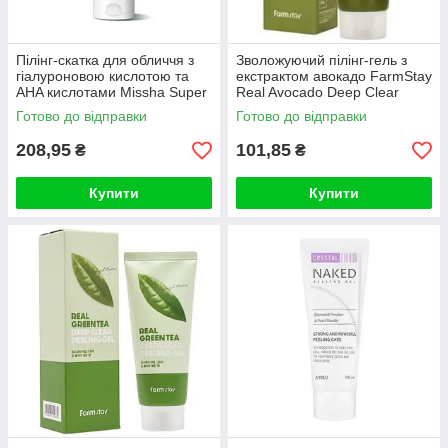
Пілінг-скатка для обличчя з
Зволожуючий пілінг-гель з
гіалуроновою кислотою та
екстрактом авокадо FarmStay
AHA кислотами Missha Super
Real Avocado Deep Clear
Aqua Ultra Hyalron P
Peeling Gel 100 ml
Готово до відправки
Готово до відправки
208,95
101,85
₴
₴
Купити
Купити