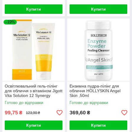
Купити
Купити
–19%
Освітлювальний гель-пілінг
Ензимна пудра-пілінг для
для обличчя з вітаміном Jigott
обличчя HOLLYSKIN Angel
Vita Solution 12 Synergy
Skin ,50ml
Peeling Gel 180ml
Готово до відправки
Готово до відправки
99,75
369,60
₴
₴
123,90 ₴
Купити
Купити