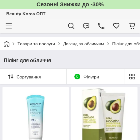
Сезонні Знижки до -30%
Beauty Korea ОПТ
Товари та послуги
Догляд за обличчям
Пілінг для об
Пілінг для обличчя
Сортування
0
Фільтри