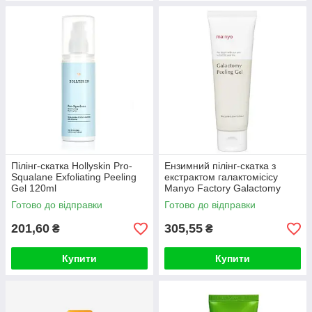
Пілінг-скатка Hollyskin Pro-
Ензимний пілінг-скатка з
Squalane Exfoliating Peeling
екстрактом галактомісісу
Gel 120ml
Manyo Factory Galactomy
Peeling Gel 75ml
Готово до відправки
Готово до відправки
201,60
305,55
₴
₴
Купити
Купити