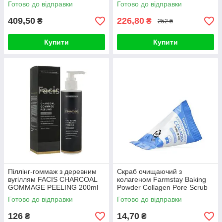
Готово до відправки
Готово до відправки
409,50
226,80
₴
₴
252 ₴
Купити
Купити
Піллінг-гоммаж з деревним
Скраб очищаючий з
вугіллям FACIS CHARCOAL
колагеном Farmstay Baking
GOMMAGE PEELING 200ml
Powder Collagen Pore Scrub
(1 шт)
Готово до відправки
Готово до відправки
126
14,70
₴
₴