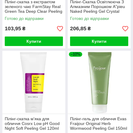
Пілінг-скатка з екстрактом
Пілінг-Скатка Освітлююча З
зеленого чаю FarmStay Real
Алмазним Порошком A"pieu
Green Tea Deep Clear Peeling
Naked Peeling Gel Crystal
Gel 100ml
Готово до відправки
Готово до відправки
103,95
206,85
₴
₴
Купити
Купити
–10%
Пілінг-скатка м'яка для
Пілінг-гель для обличчя Evas
обличчя Cosrx Low pH Good
Fraijour Original Herb
Night Soft Peeling Gel 120ml
Wormwood Peeling Gel 150ml