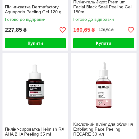
Пілінг-гель Jigott Premium
Пілінг-скатка Dermafactory
Facial Black Snail Peeling Gel
Aquaporin Peeling Gel 120 g
180ml
Готово до відправки
Готово до відправки
227,85
160,65
₴
₴
178,50 ₴
Купити
Купити
Кислотний пілінг для обличчя
Пилінг-сироватка Heimish RX
Exfoliating Face Peeling
AHA BHA Peeling 35 ml
RECARE 30 мл