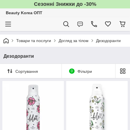
Сезонні Знижки до -30%
Beauty Korea ОПТ
Товари та послуги
Догляд за тілом
Дезодоранти
Дезодоранти
Сортування
0
Фільтри