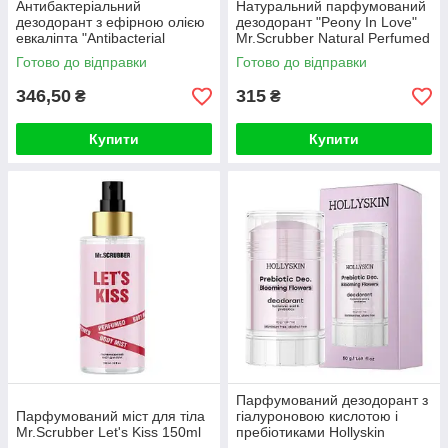
Антибактеріальний
Натуральний парфумований
дезодорант з ефірною олією
дезодорант "Peony In Love"
евкаліпта "Antibacterial
Mr.Scrubber Natural Perfumed
Eucalyptus" Mr.Scrubber
Deodorant Stick 50g
Готово до відправки
Готово до відправки
Natura
346,50
315
₴
₴
Купити
Купити
Парфумований дезодорант з
Парфумований міст для тіла
гіалуроновою кислотою і
Mr.Scrubber Let's Kiss 150ml
пребіотиками Hollyskin