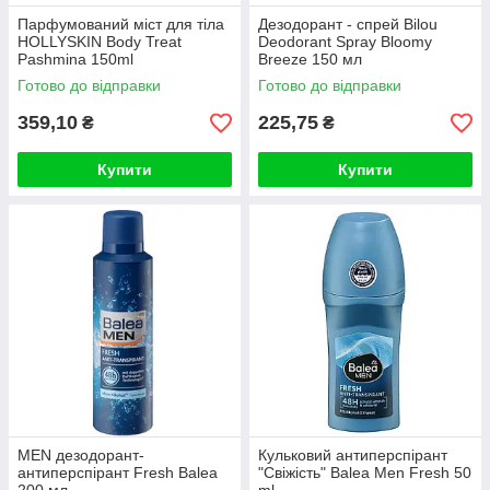
Парфумований міст для тіла
Дезодорант - спрей Bilou
HOLLYSKIN Body Treat
Deodorant Spray Bloomy
Pashmina 150ml
Breeze 150 мл
Готово до відправки
Готово до відправки
359,10
225,75
₴
₴
Купити
Купити
MEN дезодорант-
Кульковий антиперспірант
антиперспірант Fresh Balea
"Свіжість" Balea Men Fresh 50