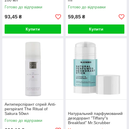
200 мл
ml
Готово до відправки
Готово до відправки
93,45
59,85
₴
₴
Купити
Купити
Антиперспірант спрей Anti-
perspirant The Ritual of
Sakura 50мл
Натуральний парфумований
дезодорант "Tiffany"s
Готово до відправки
Breakfast" Mr.Scrubber
Natural Perfumed Deodorant