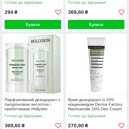
Prebiotic Deo. Blooming Fl
Готово до відправки
Готово до відправки
294
369,60
₴
₴
Купити
Купити
Парфумований дезодорант з
Крем-дезодорант із 10%
гіалуроновою кислотою і
ніацинамідом Derma Factory
пребіотиками Hollyskin
Niacinamide 10% Deo Cream
Prebiotic Deo. Green Tea
50ml
Готово до відправки
Готово до відправки
369,60
270,90
₴
₴