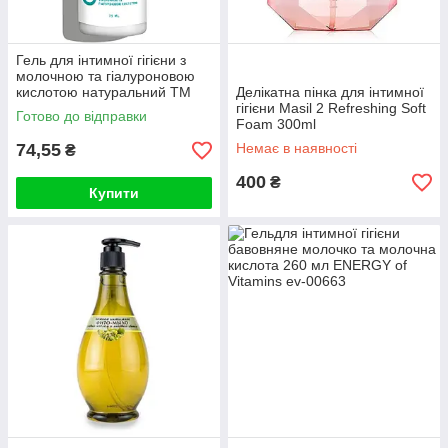
Гель для інтимної гігієни з
молочною та гіалуроновою
кислотою натуральний ТМ
Делікатна пінка для інтимної
Comex 75 мл
гігієни Masil 2 Refreshing Soft
Готово до відправки
Foam 300ml
74,55
Немає в наявності
₴
400
₴
Купити