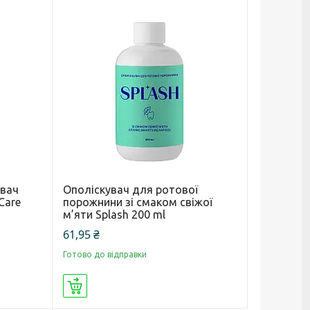
увач
Ополіскувач для ротової
Care
порожнини зі смаком свіжої
м’яти Splash 200 ml
61,95 ₴
Готово до відправки
Купити