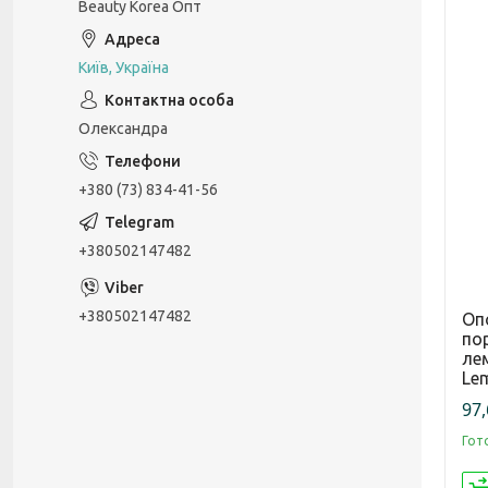
Beauty Korea Опт
Київ, Україна
Олександра
+380 (73) 834-41-56
+380502147482
+380502147482
Оп
по
лем
Le
97,
Гот