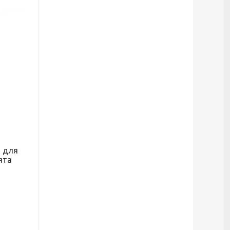
т для
ята