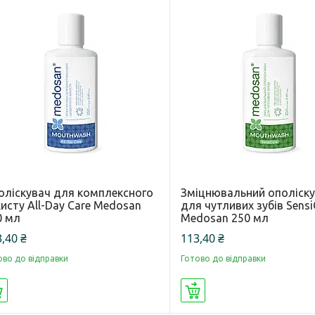
оліскувач для комплексного
Зміцнювальний ополіск
исту All-Day Care Medosan
для чутливих зубів Sensi
0 мл
Medosan 250 мл
,40 ₴
113,40 ₴
ово до відправки
Готово до відправки
Купити
Купити