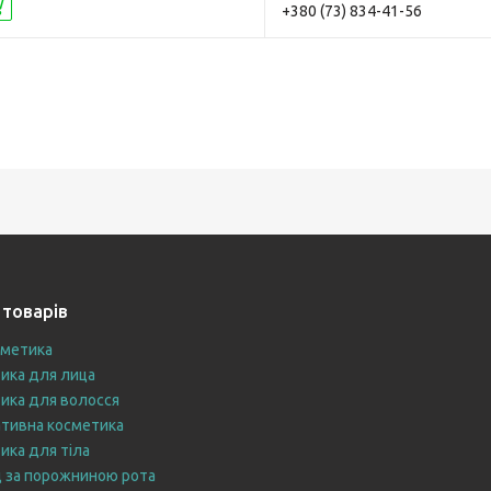
Купити
+380 (73) 834-41-56
 товарів
сметика
ика для лица
ика для волосся
тивна косметика
ика для тіла
 за порожниною рота