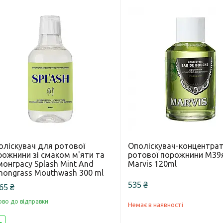
оліскувач для ротової
Ополіскувач-концентра
рожнини зі смаком м'яти та
ротової порожнини М39
онграсу Splash Mint And
Marvis 120ml
mongrass Mouthwash 300 ml
535 ₴
65 ₴
ово до відправки
Немає в наявності