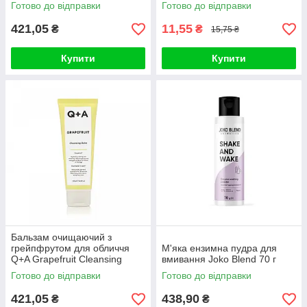
(30 шт)
Готово до відправки
Готово до відправки
421,05
11,55
₴
₴
15,75 ₴
Купити
Купити
Бальзам очищаючий з
грейпфрутом для обличчя
М'яка ензимна пудра для
Q+A Grapefruit Cleansing
вмивання Joko Blend 70 г
Balm 125m
Готово до відправки
Готово до відправки
421,05
438,90
₴
₴