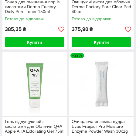
Тонер для очищення пор із
Очищуючі диски для обличчя
кислотами Derma Factory
Derma Factory Pore Clear Pad
Daily Pore Toner 150ml
40шт
Готово до відправки
Готово до відправки
385,35
375,90
₴
₴
Купити
Купити
–27%
Гель відлущуючий з
Очищаюча ензимна пудра
кислотами для Обличчя Q+A
Evas Fraijour Pro Moisture
Apple AHA Exfoliating Gel 75ml
Enzyme Powder Wash 30x1g