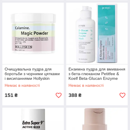
Очищувальна пудра для
Ензимна пудра для вмивання
боротьби з чорними цятками
з бета-глюканом Petitfee &
і висипаннями Hollyskin
Koelf Beta-Glucan Enzyme
Calamine. Magic Powder 30 g
Powder Wash 80g
Немає в наявності
Немає в наявності
151
388
₴
₴