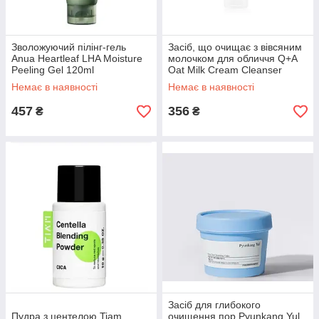
Зволожуючий пілінг-гель
Засіб, що очищає з вівсяним
Anua Heartleaf LHA Moisture
молочком для обличчя Q+A
Peeling Gel 120ml
Oat Milk Cream Cleanser
125ml
Немає в наявності
Немає в наявності
457
356
₴
₴
Засіб для глибокого
Пудра з центелою Tiam
очищення пор Pyunkang Yul