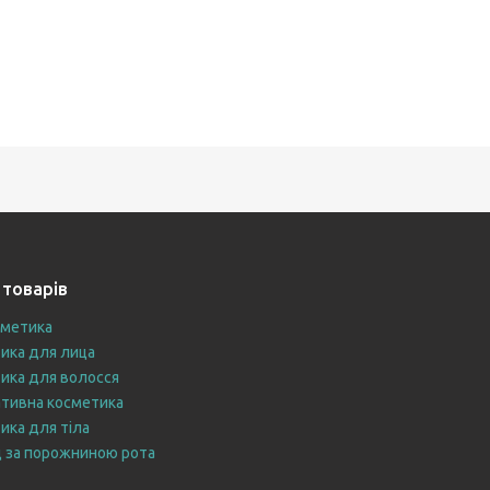
 товарів
сметика
ика для лица
ика для волосся
тивна косметика
ика для тіла
 за порожниною рота