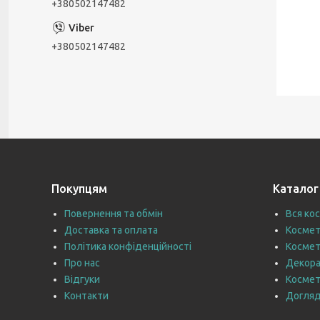
+380502147482
+380502147482
Покупцям
Каталог
Повернення та обмін
Вся ко
Доставка та оплата
Космет
Політика конфіденційності
Космет
Про нас
Декора
Відгуки
Космет
Контакти
Догляд