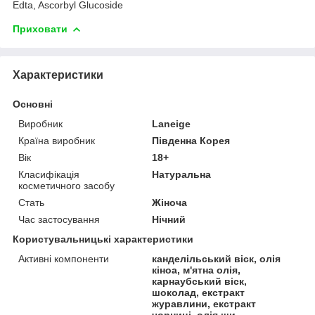
Edta, Ascorbyl Glucoside
Приховати
Характеристики
Основні
Виробник
Laneige
Країна виробник
Південна Корея
Вік
18+
Класифікація
Натуральна
косметичного засобу
Стать
Жіноча
Час застосування
Нічний
Користувальницькі характеристики
Активні компоненти
канделільський віск, олія
кіноа, м'ятна олія,
карнаубський віск,
шоколад, екстракт
журавлини, екстракт
чорниці, олія ши