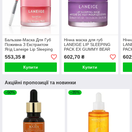
Бальзам-Маска Для Губ
Нічна маска для губ
Нічн
Поживна З Екстрактом
LANEIGE LIP SLEEPING
LAN
Ягід Laneige Lip Sleeping
PACK EX GUMMY BEAR
PAC
Mask Berry 20мл
20G
553,35
602,70
602
₴
₴
Купити
Купити
Акційні пропозиції та новинки
–50%
–35%