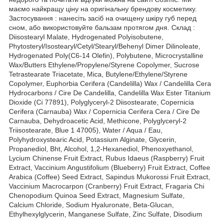
маємо найкращу ціну на оригінальну брендову косметику.
Застосування : нанесіть засіб на очищену шкіру губ перед
сном, або використовуйте бальзам протягом дня. Склад :
Diisostearyl Malate, Hydrogenated Polyisobutene,
Phytosteryl/Isostearyl/Cetyl/Stearyl/Behenyl Dimer Dilinoleate,
Hydrogenated Poly(C6-14 Olefin), Polybutene, Microcrystalline
Wax/Butters Ethylene/Propylene/Styrene Copolymer, Sucrose
Tetrastearate Triacetate, Mica, Butylene/Ethylene/Styrene
Copolymer, Euphorbia Cerifera (Candelilla) Wax / Candelilla Cera
Hydrocarbons / Cire De Candelilla, Candelilla Wax Ester Titanium
Dioxide (Ci 77891), Polyglyceryl-2 Diisostearate, Copernicia
Cerifera (Carnauba) Wax / Copernicia Cerifera Cera / Cire De
Carnauba, Dehydroacetic Acid, Methicone, Polyglyceryl-2
Triisostearate, Blue 1 47005), Water / Aqua / Eau,
Polyhydroxystearic Acid, Potassium Alginate, Glycerin,
Propanediol, Bht, Alcohol, 1,2-Hexanediol, Phenoxyethanol,
Lycium Chinense Fruit Extract, Rubus Idaeus (Raspberry) Fruit
Extract, Vaccinium Angustifolium (Blueberry) Fruit Extract, Coffee
Arabica (Coffee) Seed Extract, Sapindus Mukorossi Fruit Extract,
Vaccinium Macrocarpon (Cranberry) Fruit Extract, Fragaria Chi
Chenopodium Quinoa Seed Extract, Magnesium Sulfate,
Calcium Chloride, Sodium Hyaluronate, Beta-Glucan,
Ethylhexylglycerin, Manganese Sulfate, Zinc Sulfate, Disodium