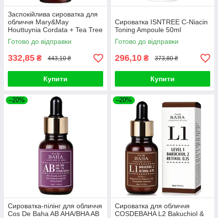
Заспокійлива сироватка для
обличчя Mary&May
Сироватка ISNTREE C-Niacin
Houttuynia Cordata + Tea Tree
Toning Ampoule 50ml
Serum 30ml
Готово до відправки
Готово до відправки
332,85
296,10
₴
₴
443,10 ₴
373,80 ₴
Купити
Купити
–20%
–20%
Сироватка-пілінг для обличчя
Сироватка для обличчя
Cos De Baha AB AHA/BHA AB
COSDEBAHA L2 Bakuchiol &