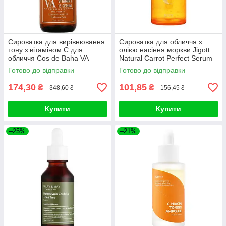
Сироватка для вирівнювання
Сироватка для обличчя з
тону з вітаміном C для
олією насіння моркви Jigott
обличчя Cos de Baha VA
Natural Carrot Perfect Serum
Vitamin C 15% Serum, 30ml
50ml
Готово до відправки
Готово до відправки
174,30
101,85
₴
₴
348,60 ₴
156,45 ₴
Купити
Купити
–25%
–21%