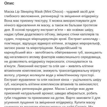
Опис
Маска Lip Sleeping Mask (Mint Choco) - чудовий засіб для
глибокого зволоження, регенерації та зміцнення епідермісу.
Вона має приємну текстуру, її можна використовувати для
нічного відновлення як маску, а також як бальзам протягом
дня. В основі продукту екстракт м'яти – він освіжає шкіру,
надає губам додаткового об'єму, зміцнює стінки капілярів та
судин, покращує мікроциркуляцію крові. Екстракт шоколаду -
пом'якшує, відлущує відмерлі клітини, згладжує мікрорельєф,
загоює ранки та мікротріщинки. Канделійський та
карнаубський віск - запобігають обвітрюванню губ, захищають
від негативного впливу факторів навколишнього середовища,
не дозволяють епідермісу пересихати, стоншуватися та
в'янути. Лимонний екстракт та олія ши – живлять клітини
вітамінним комплексом, знижують трансепідермальну втрату
вологу, утримує молекули води у міжклітинному просторі.
Екстракт журавлини та олія насіння кіноа – ущільнюють шкіру
губ, насичують клітини комплексом вітамінів та амінокислот,
прискорює регенерацію дерми. Маска Laneige має дуже
приємний натуральний аромат, швидко вбирається, робить
губи гладкими та приємними на дотик. Варто замовити її для
усунення лущення та зміцнення епідермісу. Купити маску
недорого та почитати відгуки можна на сайті Cosmic. Ми