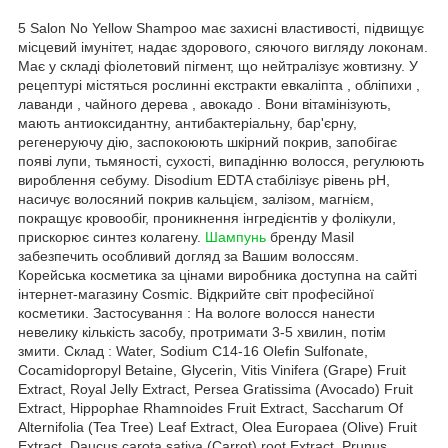
5 Salon No Yellow Shampoo має захисні властивості, підвищує
місцевий імунітет, надає здорового, сяючого вигляду локонам.
Має у складі фіолетовий пігмент, що нейтралізує жовтизну. У
рецептурі містяться рослинні екстракти евкаліпта , обліпихи ,
лаванди , чайного дерева , авокадо . Вони вітамінізують,
мають антиоксидантну, антибактеріальну, бар'єрну,
регенеруючу дію, заспокоюють шкірний покрив, запобігає
появі лупи, тьмяності, сухості, випадінню волосся, регулюють
вироблення себуму. Disodium EDTA стабілізує рівень pH,
насичує волосяний покрив кальцієм, залізом, магнієм,
покращує кровообіг, проникнення інгредієнтів у фолікули,
прискорює синтез колагену.
Шампунь
бренду Masil
забезпечить особливий догляд за Вашим волоссям.
Корейська косметика за цінами виробника доступна на сайті
інтернет-магазину Cosmic. Відкрийте світ професійної
косметики. Застосування : На вологе волосся нанести
невелику кількість засобу, протримати 3-5 хвилин, потім
змити. Склад : Water, Sodium C14-16 Olefin Sulfonate,
Cocamidopropyl Betaine, Glycerin, Vitis Vinifera (Grape) Fruit
Extract, Royal Jelly Extract, Persea Gratissima (Avocado) Fruit
Extract, Hippophae Rhamnoides Fruit Extract, Saccharum Of
Alternifolia (Tea Tree) Leaf Extract, Olea Europaea (Olive) Fruit
Extract, Daucus carota sativa (Carrot) root Extract, Prunus