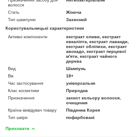
волосся
Стать
Жіноча
Тип шампуню
Захисний
Користувальницькі характеристики
Активні компоненти
екстракт оливи, екстракт
евкаліпта, екстракт лаванди,
екстракт обліпихи, екстракт
авокадо, екстракт перцевої
м'яти, екстракт чайного
дерева
Вид
Шампунь
Вік
18+
Час застосування
універсальне
Клас косметики
Природна
Призначення
захист кольору волосся,
очищення
Країна-вивідувач товару
Південна Корея
Тип шкіри
пофарбовані
Приховати