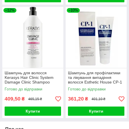
–12%
–10%
Шампунь для волосся
Шампунь для профілактики
Kerasys Hair Clinic System
та лікування випадіння
Damage Clinic Shampoo
волосся Esthetic House CP-1
600ml
Anti-Hair Loss Scalp
Готово до відправки
Готово до відправки
409,50
361,20
₴
₴
465,15 ₴
401,10 ₴
Купити
Купити