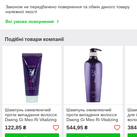
Законом не передбачено повернення та обмін даного товару
належної якості
Всі умови повернення
Подібні товари компанії
Шампунь оживлюючий
Шампунь оживляючий
Шамп
проти випадання волосся
проти випадіння волосся
для 
Daeng Gi Meo Ri Vitalizing
Daeng Gi Meo Ri Vitalizing
воло
Shampoo 50ml
Shampoo (#500ml)
Perf
122,85
544,95
384
₴
₴
300