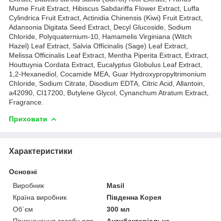
Mume Fruit Extract, Hibiscus Sabdariffa Flower Extract, Luffa
Cylindrica Fruit Extract, Actinidia Chinensis (Kiwi) Fruit Extract,
Adansonia Digitata Seed Extract, Decyl Glucoside, Sodium
Chloride, Polyquaternium-10, Hamamelis Virginiana (Witch
Hazel) Leaf Extract, Salvia Officinalis (Sage) Leaf Extract,
Melissa Officinalis Leaf Extract, Mentha Piperita Extract, Extract,
Houttuynia Cordata Extract, Eucalyptus Globulus Leaf Extract,
1,2-Hexanediol, Cocamide MEA, Guar Hydroxypropyltrimonium
Chloride, Sodium Citrate, Disodium EDTA, Citric Acid, Allantoin,
a42090, CI17200, Butylene Glycol, Cynanchum Atratum Extract,
Fragrance.
Приховати
Характеристики
Основні
Виробник
Masil
Країна виробник
Південна Корея
Об`єм
300 мл
Призначення засобу для
Антибактеріальне