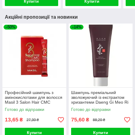
Купити
Купити
Акційні пропозиції та новинки
–50%
–14%
Професійний шампунь з
Шампунь преміальний
амінокислотами для волосся
зволожуючий із екстрактом
Masil 3 Salon Hair CMC
хризантеми Daeng Gi Meo Ri
Shampoo (1 шт)
Ki Gold Shampoo 50ml
Готово до відправки
Готово до відправки
13,65
75,60
₴
₴
27,30 ₴
88,20 ₴
Купити
Купити