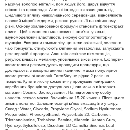
насичує вологою епітелій, пом'якшує його, дарує відчуття
свіжості та прохолоди. Активні інгредієнти захищають від
шкідливого впливу навколишнього середовища, відновлюють
власний мікробіомдерми, реконструюють її на клітинному
рівні. Основу збалансованої формули становить фітоекстракт
оливи . Цей компонент має поживні, пом'якшувальні,
імуномоделюючі властивості, виконує фотопротекторну
функцію. Екстракти гамамелісу, центели азіатської, зеленого
чаю тонізують, стимулюють клітинний метаболізм, запускають
регенераційні процеси. Алантоїн освітлює пігментацію,
регулює кількість меланіну, уповільнює вікові зміни. Експерти-
косметологи рекомендують проводити процедури, що
доглядають, з використанням тканинної маски популярної
космецевтичної компанії FarmStay не рідше 2 разів на
тиждень. Купити якісну косметичну продукцію найкращих
корейських брендів за доступною ціною можна в інтернет-
магазині Cosmic. Застосування : На підготовлену особу
нанесіть лекало маски. Залишіть на 15-20 хвилин. Після цього
зніміть полотно. Залишки есенції м'яко вмасажуйте у шкіру.
Склад : Water, Glycerin, Propylene Glycol, Sodium Hyaluronate,
Propanediol, Phenoxyethanol, Polysorbate 20, Carbomer,
Triethanolamine, Trehalose, Betaine, Allantoin, Xantan Gum,
Hydroxyethylcellulose, Disodium ED Camellia Sinensis Leaf