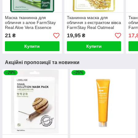
Маска тканинна для
Тканинна маска для
Ткан
обличчя з алое FarmStay
обличчя з екстрактом вівса
обли
Real Aloe Vera Essence
FarmStay Real Oatmeal
Farm
Mask 23ml
Essence Mask 23ml
Vita
21
19,95
17,
₴
₴
Купити
Купити
Акційні пропозиції та новинки
–29%
–25%