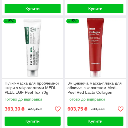
Купити
Купити
–15%
–15%
Пілінг-маска для проблемної
Зміцнююча маска-плівка для
шкіри з мікроголками MEDI-
обличчя з колагеном Medi-
PEEL EGF Peel Tox 70g
Peel Red Lacto Collagen
Wrapping Mask 70ml
Готово до відправки
Готово до відправки
363,30
603,75
₴
₴
427,35 ₴
709,80 ₴
Купити
Купити