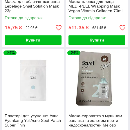
Маска для обличчя тканинна
Маска-пленка для лица
Lebelage Snail Solution Mask
MEDI-PEEL Wrapping Mask
23g
Vegan Vitamin Collagen 70ml
Готово до відправки
Готово до відправки
15,75
511,35
₴
₴
22,05 ₴
681,45 ₴
Купити
Купити
–24%
–24%
Пластирі для усунення Акне
Маска-сироватка з муцином
Pyunkang Yul Acne Spot Patch
равлика та золотом проти
Super Thin
недосконалостей Meloso
Snail + Gold Anti Blemish