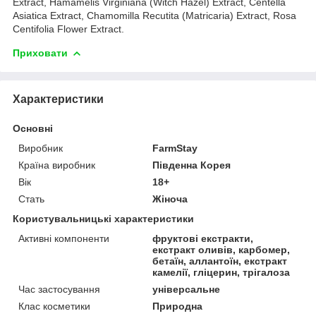
Extract, Hamamelis Virginiana (Witch Hazel) Extract, Centella
Asiatica Extract, Chamomilla Recutita (Matricaria) Extract, Rosa
Centifolia Flower Extract.
Приховати
Характеристики
Основні
Виробник
FarmStay
Країна виробник
Південна Корея
Вік
18+
Стать
Жіноча
Користувальницькі характеристики
Активні компоненти
фруктові екстракти,
екстракт оливів, карбомер,
бетаїн, аллантоїн, екстракт
камелії, гліцерин, трігалоза
Час застосування
універсальне
Клас косметики
Природна