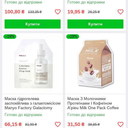
Готово до відправки
Готово до відправки
100,80
19,95
₴
₴
133,35 ₴
26,25 ₴
Купити
Купити
–19%
–19%
Маска гідрогелева
Маска З Молочними
заспокійлива з галактомісісом
Протеїнами І Кофеїном
Manyo Factory Galactomy
A'pieu Milk One Pack Coffee
Essence Wrap Mask 30ml
Milk
Готово до відправки
Готово до відправки
66,15
31,50
₴
₴
81,90 ₴
38,85 ₴