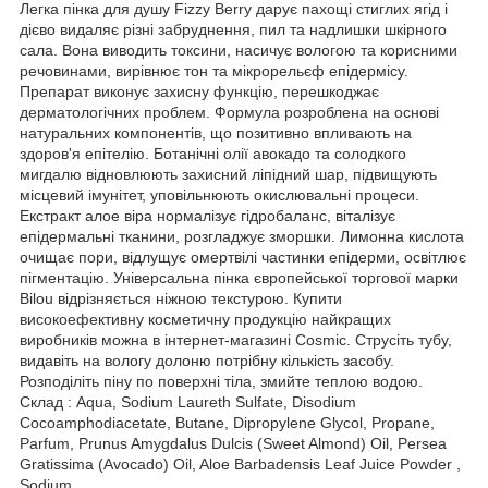
Легка пінка для душу Fizzy Berry дарує пахощі стиглих ягід і
дієво видаляє різні забруднення, пил та надлишки шкірного
сала. Вона виводить токсини, насичує вологою та корисними
речовинами, вирівнює тон та мікрорельєф епідермісу.
Препарат виконує захисну функцію, перешкоджає
дерматологічних проблем. Формула розроблена на основі
натуральних компонентів, що позитивно впливають на
здоров'я епітелію. Ботанічні олії авокадо та солодкого
мигдалю відновлюють захисний ліпідний шар, підвищують
місцевий імунітет, уповільнюють окислювальні процеси.
Екстракт алое віра нормалізує гідробаланс, віталізує
епідермальні тканини, розгладжує зморшки. Лимонна кислота
очищає пори, відлущує омертвілі частинки епідерми, освітлює
пігментацію. Універсальна пінка європейської торгової марки
Bilou відрізняється ніжною текстурою. Купити
високоефективну косметичну продукцію найкращих
виробників можна в інтернет-магазині Cosmic. Струсіть тубу,
видавіть на вологу долоню потрібну кількість засобу.
Розподіліть піну по поверхні тіла, змийте теплою водою.
Склад : Aqua, Sodium Laureth Sulfate, Disodium
Cocoamphodiacetate, Butane, Dipropylene Glycol, Propane,
Parfum, Prunus Amygdalus Dulcis (Sweet Almond) Oil, Persea
Gratissima (Avocado) Oil, Aloe Barbadensis Leaf Juice Powder ,
Sodium