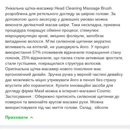
Унікальна щітка-масажер Head Cleaning Massage Brush
розроблена для ретельного догляду за шкірою голови. За
допомогою цього аксесуар у домашніх умовах можна
виконати делікатний масаж шкіри. Така нескладна, приємна
процедура покращує обмінні процеси, стимулює
мікроциркуляцію крові, зміцнює фолікули, запобігає
випаданню волосся. М'які силіконові щетинки акуратно
впливають на епітелій, не ушкоджують його. У процесі
використання 57% споживачів відзначили покращення стану
локонів, 25% відзначили, що пасма стали активніше зростати,
стали густішими, покращилася структура волосків.
Оригінальна щітка-масажер нового покоління має
ергономічний дизайн. Зручна ручка у верхній частині девайсу
дає можливість міцно утримувати його в пензлі без страху
впустити або поранитися. Купити інноваційні засоби для
догляду фірми Masil можна в інтернет-магазині Cosmic.
Застосування : Обережно притисніть силіконові щетинки до
поверхні та виконайте кругові масажні рухи. Можна
використовувати під час миття голови. Склад : silicone
Приховати