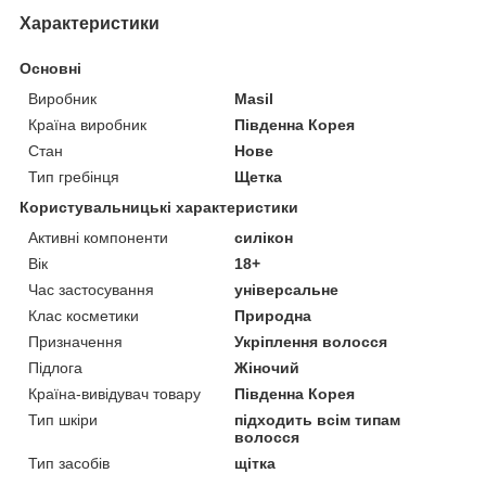
Характеристики
Основні
Виробник
Masil
Країна виробник
Південна Корея
Стан
Нове
Тип гребінця
Щетка
Користувальницькі характеристики
Активні компоненти
силікон
Вік
18+
Час застосування
універсальне
Клас косметики
Природна
Призначення
Укріплення волосся
Підлога
Жіночий
Країна-вивідувач товару
Південна Корея
Тип шкіри
підходить всім типам
волосся
Тип засобів
щітка