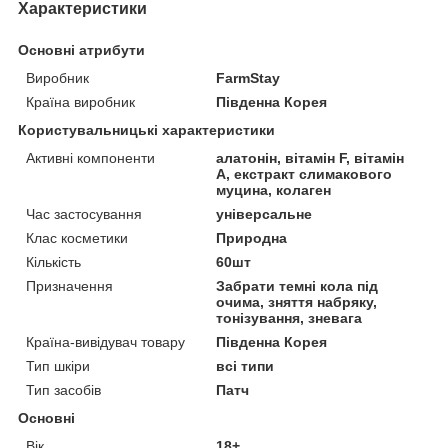
Характеристики
Основні атрибути
Виробник
FarmStay
Країна виробник
Південна Корея
Користувальницькі характеристики
Активні компоненти
алатонін, вітамін F, вітамін
А, екстракт слимакового
муцина, колаген
Час застосування
універсальне
Клас косметики
Природна
Кількість
60шт
Призначення
Забрати темні кола під
очима, зняття набряку,
тонізування, зневага
Країна-вивідувач товару
Південна Корея
Тип шкіри
всі типи
Тип засобів
Патч
Основні
Вік
18+