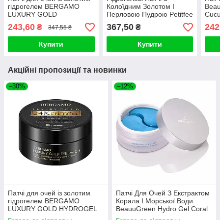
гідрогелем BERGAMO
Колоїдним Золотом І
Bea
LUXURY GOLD
Перловою Пудрою Petitfee
Cucu
HYDROGEL EYE PATCH
Black Pearl&Gold Hydrogel
Hydr
243,60
367,50
242
₴
₴
347,55 ₴
(60PCS)
Eye Patch
Купити
Купити
Акційні пропозиції та новинки
–30%
–12%
Патчі для очей із золотим
Патчі Для Очей З Екстрактом
гідрогелем BERGAMO
Корала І Морської Води
LUXURY GOLD HYDROGEL
BeauuGreen Hydro Gel Coral
EYE PATCH (60PCS)
& Aqua Eye Patch (Стандарт)