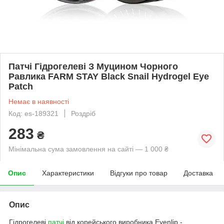
Патчі Гідрогелеві З Муцином Чорного
Равлика FARM STAY Black Snail Hydrogel Eye
Patch
Немає в наявності
Код: es-189321
Роздріб
283
₴
Мінімальна сума замовлення на сайті — 1 000 ₴
Опис
Характеристики
Відгуки про товар
Доставка
Опис
Гідрогелеві
патчі
від корейського виробника Eyenlip -