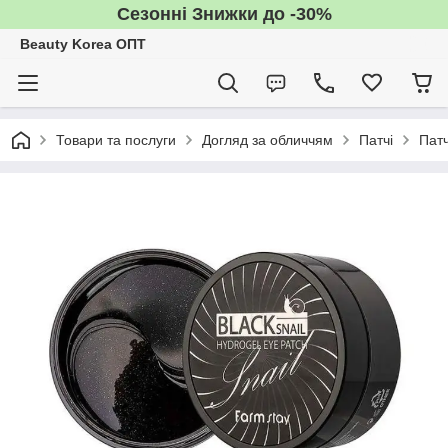
Сезонні Знижки до -30%
Beauty Korea ОПТ
Товари та послуги
Догляд за обличчям
Патчі
Патч