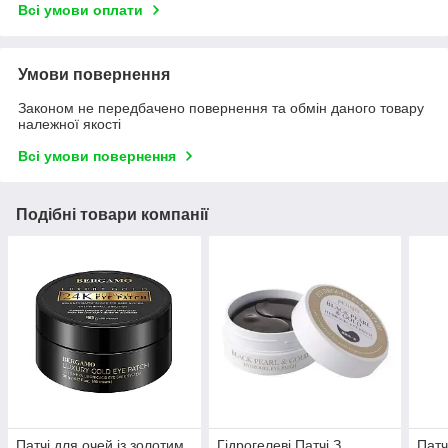
Всі умови оплати
Умови повернення
Законом не передбачено повернення та обмін даного товару
належної якості
Всі умови повернення
Подібні товари компанії
Патчі для очей із золотим
Гідрогелеві Патчі З
Патч