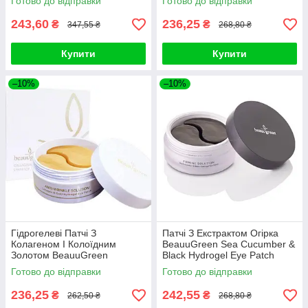
Готово до відправки
Готово до відправки
243,60
236,25
₴
₴
347,55 ₴
268,80 ₴
Купити
Купити
–10%
–10%
Гідрогелеві Патчі З
Патчі З Екстрактом Огірка
Колагеном І Колоїдним
BeauuGreen Sea Cucumber &
Золотом BeauuGreen
Black Hydrogel Eye Patch
Collagen & Gold Hydrogel Eye
Готово до відправки
Готово до відправки
Patch
236,25
242,55
₴
₴
262,50 ₴
268,80 ₴