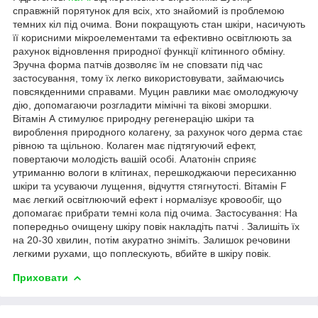
справжній порятунок для всіх, хто знайомий із проблемою
темних кіл під очима. Вони покращують стан шкіри, насичують
її корисними мікроелементами та ефективно освітлюють за
рахунок відновлення природної функції клітинного обміну.
Зручна форма патчів дозволяє їм не сповзати під час
застосування, тому їх легко використовувати, займаючись
повсякденними справами. Муцин равлики має омолоджуючу
дію, допомагаючи розгладити мімічні та вікові зморшки.
Вітамін А стимулює природну регенерацію шкіри та
вироблення природного колагену, за рахунок чого дерма стає
рівною та щільною. Колаген має підтягуючий ефект,
повертаючи молодість вашій особі. Алатонін сприяє
утриманню вологи в клітинах, перешкоджаючи пересиханню
шкіри та усуваючи лущення, відчуття стягнутості. Вітамін F
має легкий освітлюючий ефект і нормалізує кровообіг, що
допомагає прибрати темні кола під очима. Застосування: На
попередньо очищену шкіру повік накладіть патчі . Залишіть їх
на 20-30 хвилин, потім акуратно зніміть. Залишок речовини
легкими рухами, що поплескують, вбийте в шкіру повік.
Приховати