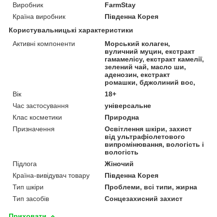
Виробник
FarmStay
Країна виробник
Південна Корея
Користувальницькі характеристики
Активні компоненти
Морський колаген,
вуличний муцин, екстракт
гамамелісу, екстракт камелії,
зелений чай, масло ши,
аденозин, екстракт
ромашки, бджолиний вос,
Вік
18+
Час застосування
універсальне
Клас косметики
Природна
Призначення
Освітлення шкіри, захист
від ультрафіолетового
випромінювання, вологість і
вологість
Підлога
Жіночий
Країна-вивідувач товару
Південна Корея
Тип шкіри
Проблеми, всі типи, жирна
Тип засобів
Сонцезахисний захист
Приховати