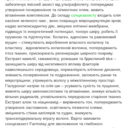
забезпечує якісний захист від ультрафіолету, попереджає
утворення почервоніння та пігментних плям, живить
вітамінним комплексом. До складу
сонцезахисту
входить олія
насіння зеленого чаю , воно покращує мікроциркуляцію крові,
надає антиоксидантну дію, зміцнює клітинні мембрани,
підвищує їх енергетичний потенціал, тонізує шкіру, робить її
пружною та підтягнутою. Колаген, аденозин та равликовий
муцин – стимулюють вироблення власного колагену та
еластину , відновлюють колагенові волокна, попереджають
птоз тканин, прискорюють регенерацію шкірного покриву.
Екстракт камелії, гамамелісу, ромашки та бджолиний віск –
захищають шкіру від негативного впливу факторів
навколишнього середовища, нормалізують клітинне дихання,
знімають почервоніння та подразнення, загоюють ранки та
мікротріщини, утримують вологу у міжклітинному просторі.
Гіалуронат натрію та олія ши – усувають сухість та лущення,
живлять шкіру амінокислотами та вітамінами, знижує кількість
вільних радикалів, уповільнюють передчасне старіння тканин.
Екстракт алое та ніацинамід – вирівнюють тон, попереджають
утворення ластовиння, освітлюють пігментні плями,
зміцнюють стінки капілярів та судин, знижують
трансепідермальну втрату вологи. Варто замовити
сонцезахист Farmstay для зволоження та глибокого