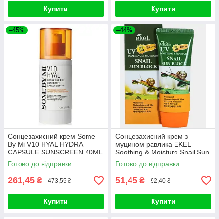
Купити
Купити
–45%
–44%
Сонцезахисний крем Some
Сонцезахисний крем з
By Mi V10 HYAL HYDRA
муцином равлика EKEL
CAPSULE SUNSCREEN 40ML
Soothing & Moisture Snail Sun
Block 70ml
Готово до відправки
Готово до відправки
261,45
51,45
₴
₴
473,55 ₴
92,40 ₴
Купити
Купити