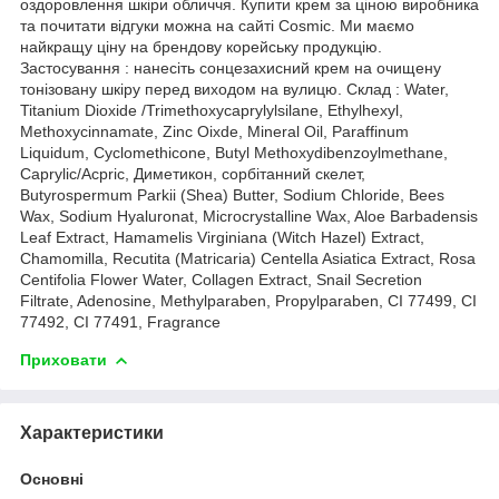
оздоровлення шкіри обличчя. Купити крем за ціною виробника
та почитати відгуки можна на сайті Cosmic. Ми маємо
найкращу ціну на брендову корейську продукцію.
Застосування : нанесіть сонцезахисний крем на очищену
тонізовану шкіру перед виходом на вулицю. Склад : Water,
Titanium Dioxide /Trimethoxycaprylylsilane, Ethylhexyl,
Methoxycinnamate, Zinc Oixde, Mineral Oil, Paraffinum
Liquidum, Cyclomethicone, Butyl Methoxydibenzoylmethane,
Caprylic/Acpric, Диметикон, сорбітанний скелет,
Butyrospermum Parkii (Shea) Butter, Sodium Chloride, Bees
Wax, Sodium Hyaluronat, Microcrystalline Wax, Aloe Barbadensis
Leaf Extract, Hamamelis Virginiana (Witch Hazel) Extract,
Chamomilla, Recutita (Matricaria) Centella Asiatica Extract, Rosa
Centifolia Flower Water, Collagen Extract, Snail Secretion
Filtrate, Adenosine, Methylparaben, Propylparaben, CI 77499, CI
77492, CI 77491, Fragrance
Приховати
Характеристики
Основні