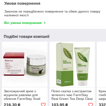
Умови повернення
Законом не передбачено повернення та обмін даного товару
належної якості
Всі умови повернення
Подібні товари компанії
Зволожуючий крем з
Пілінг-скатка з екстрактом
Кре
муцином равлики для
зеленого чаю FarmStay
глиб
обличчя FarmStay Snail
Real Green Tea Deep Clear
шкір
Mucus Moisture Cream 50
Peeling Gel 100ml
зеле
216,30
103,95
332
₴
₴