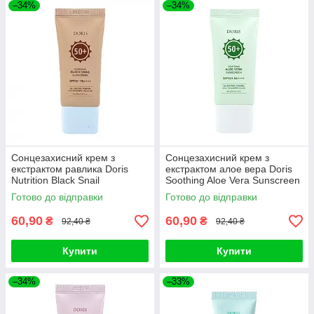
–34%
–34%
Сонцезахисний крем з
Сонцезахисний крем з
екстрактом равлика Doris
екстрактом алое вера Doris
Nutrition Black Snail
Soothing Aloe Vera Sunscreen
Sunscreen 30мл
30мл
Готово до відправки
Готово до відправки
60,90
60,90
₴
₴
92,40 ₴
92,40 ₴
Купити
Купити
–34%
–33%