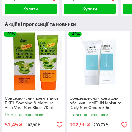
ml
Gree
Купити
Купити
Акційні пропозиції та новинки
–50%
–49%
Сонцезахисний крем з алоє
Сонцезахисний крем для
EKEL Soothing & Moisture
обличчя LAMELIN Moisture
Aloe Vera Sun Block 70ml
Daily Sun Cream 50ml
Готово до відправки
Готово до відправки
51,45
102,90
₴
₴
102,90 ₴
203,70 ₴