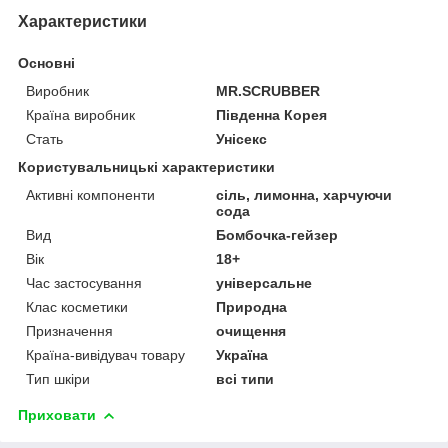
Характеристики
Основні
Виробник
MR.SCRUBBER
Країна виробник
Південна Корея
Стать
Унісекс
Користувальницькі характеристики
Активні компоненти
сіль, лимонна, харчуючи
сода
Вид
Бомбочка-гейзер
Вік
18+
Час застосування
універсальне
Клас косметики
Природна
Призначення
очищення
Країна-вивідувач товару
Україна
Тип шкіри
всі типи
Приховати