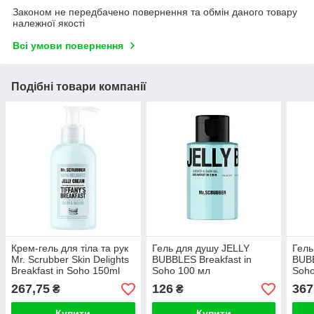
Законом не передбачено повернення та обмін даного товару
належної якості
Всі умови повернення
Подібні товари компанії
Крем-гель для тіла та рук
Гель для душу JELLY
Гель
Mr. Scrubber Skin Delights
BUBBLES Breakfast in
BUBB
Breakfast in Soho 150ml
Soho 100 мл
Soho
267,75
126
367
₴
₴
Купити
Купити