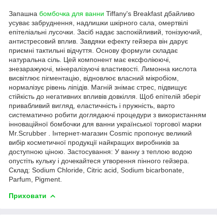
Запашна
бомбочка для ванни
Tiffany's Breakfast дбайливо
усуває забруднення, надлишки шкірного сала, омертвілі
епітеліальні лусочки. Засіб надає заспокійливий, тонізуючий,
антистресовий вплив. Завдяки ефекту гейзера він дарує
приємні тактильні відчуття. Основу формули складає
натуральна сіль. Цей компонент має ексфоліюючі,
знезаражуючі, мінералізуючі властивості. Лимонна кислота
висвітлює пігментацію, відновлює власний мікробіом,
нормалізує рівень ліпідів. Магній знімає стрес, підвищує
стійкість до негативних впливів довкілля. Щоб епітелій зберіг
привабливий вигляд, еластичність і пружність, варто
систематично робити доглядаючі процедури з використанням
інноваційної бомбочки для ванни української торгової марки
Mr.Scrubber . Інтернет-магазин Cosmic пропонує великий
вибір косметичної продукції найкращих виробників за
доступною ціною. Застосування: У ванну з теплою водою
опустіть кульку і дочекайтеся утворення пінного гейзера.
Склад: Sodium Chloride, Citric acid, Sodium bicarbonate,
Parfum, Pigment.
Приховати