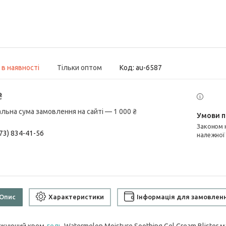
 в наявності
Тільки оптом
Код:
au-6587
₴
альна сума замовлення на сайті — 1 000 ₴
Законом не передбачено повернення та обмін даного товару
73) 834-41-56
належної
Опис
Характеристики
Інформація для замовлен
жуючий крем-
гель
Watermelon Moisture Soothing Gel Cream Blister 