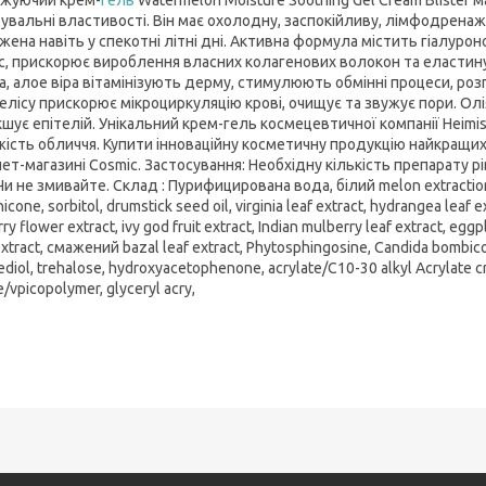
тувальні властивості. Він має охолодну, заспокійливу, лімфодренаж
жена навіть у спекотні літні дні. Активна формула містить гіалурон
с, прискорює вироблення власних колагенових волокон та еластину.
а, алое віра вітамінізують дерму, стимулюють обмінні процеси, ро
елісу прискорює мікроциркуляцію крові, очищує та звужує пори. О
кшує епітелій. Унікальний крем-гель космецевтичної компанії Heimi
іжість обличчя. Купити інноваційну косметичну продукцію найкращи
нет-магазині Cosmic. Застосування: Необхідну кількість препарату
 Чи не змивайте. Склад : Пурифицирована вода, білий melon extraction
icone, sorbitol, drumstick seed oil, virginia leaf extract, hydrangea leaf e
y flower extract, ivy god fruit extract, Indian mulberry leaf extract, eggpl
extract, смажений bazal leaf extract, Phytosphingosine, Candida bombico
diol, trehalose, hydroxyacetophenone, acrylate/C10-30 alkyl Acrylate
e/vpicopolymer, glyceryl acry,