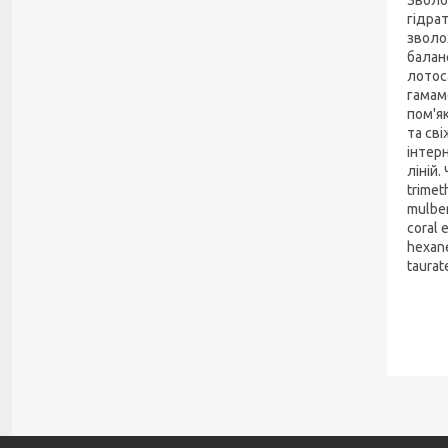
гідра
зволо
балан
лотос
гамам
пом'я
та св
інтер
ліній.
trimeth
mulberr
coral 
hexane
taurat