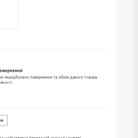
 якості
ня
має неймовірно приємний аромат і чудові