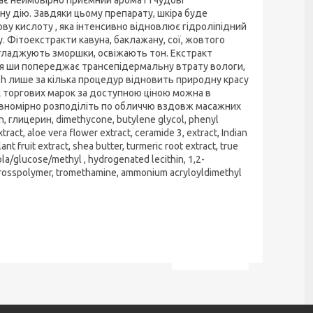
ну дію. Завдяки цьому препарату, шкіра буде
ову кислоту , яка інтенсивно відновлює гідроліпідний
 Фітоекстракти кавуна, баклажану, сої, жовтого
згладжують зморшки, освіжають тон. Екстракт
лія ши попереджає трансепідермальну втрату вологи,
sh лише за кілька процедур відновить природну красу
х торгових марок за доступною ціною можна в
 рівномірно розподіліть по обличчю вздовж масажних
, глицерин, dimethycone, butylene glycol, phenyl
xtract, aloe vera flower extract, ceramide 3, extract, Indian
ant fruit extract, shea butter, turmeric root extract, true
la/glucose/methyl , hydrogenated lecithin, 1,2-
 crosspolymer, tromethamine, ammonium acryloyldimethyl