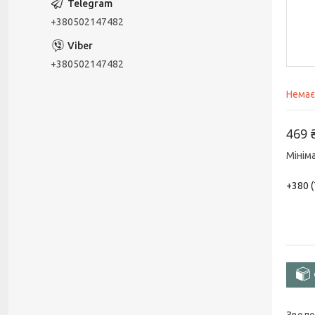
+380502147482
+380502147482
Немає
469 
Мінім
+380 (
Зволо