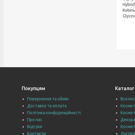
Hybrid
Robini
Glycin
Покупцям
Каталог
Повернення та обмін
Вся ко
Доставка та оплата
Космет
Політика конфіденційності
Космет
Про нас
Декора
Відгуки
Космет
Контакти
Догляд