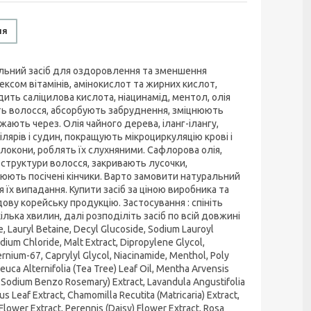
ня
льний засіб для оздоровлення та зменшення
ексом вітамінів, амінокислот та жирних кислот,
ть саліцилова кислота, ніацинамід, ментол, олія
ть волосся, абсорбують забруднення, зміцнюють
ають через. Олія чайного дерева, іланг-ілангу,
лярів і судин, покращують мікроциркуляцію крові і
локони, роблять їх слухняними. Сафлорова олія,
структури волосся, закривають лусочки,
юють посічені кінчики. Варто замовити натуральний
їх випадання. Купити засіб за ціною виробника та
ову корейську продукцію. Застосування : спініть
кілька хвилин, далі розподіліть засіб по всій довжині
Lauryl Betaine, Decyl Glucoside, Sodium Lauroyl
dium Chloride, Malt Extract, Dipropylene Glycol,
nium-67, Caprylyl Glycol, Niacinamide, Menthol, Poly
euca Alternifolia (Tea Tree) Leaf Oil, Mentha Arvensis
, Sodium Benzo Rosemary) Extract, Lavandula Angustifolia
us Leaf Extract, Chamomilla Recutita (Matricaria) Extract,
Flower Extract, Perennis (Daisy) Flower Extract, Rosa