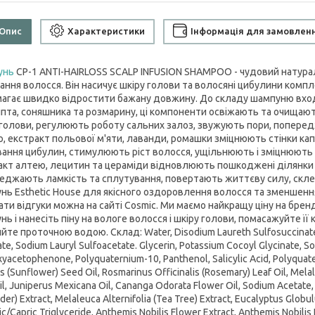
Опис
Характеристики
Інформація для замовлен
унь
CP-1 ANTI-HAIRLOSS SCALP INFUSION SHAMPOO - чудовий натура
ання волосся. Він насичує шкіру голови та волосяні цибулини компл
агає швидко відростити бажану довжину. До складу шампуню входи
іпта, соняшника та розмарину, ці компоненти освіжають та очищаю
 голови, регулюють роботу сальних залоз, звужують пори, попередж
ю, екстракт польової м'яти, лаванди, ромашки зміцнюють стінки капі
вання цибулин, стимулюють ріст волосся, ущільнюють і зміцнюють 
акт алтею, лецитин та цераміди відновлюють пошкоджені ділянки 
еджають ламкість та сплутування, повертають життєву силу, скле
нь Esthetic House для якісного оздоровлення волосся та зменшення 
ати відгуки можна на сайті Cosmic. Ми маємо найкращу ціну на бренд
ь і нанесіть піну на вологе волосся і шкіру голови, помасажуйте її 
йте проточною водою. Склад: Water, Disodium Laureth Sulfosuccinate, 
ate, Sodium Lauryl Sulfoacetate. Glycerin, Potassium Cocoyl Glycinate, So
yacetophenone, Polyquaternium-10, Panthenol, Salicylic Acid, Polyquater
 (Sunflower) Seed Oil, Rosmarinus Officinalis (Rosemary) Leaf Oil, Melal
il, Juniperus Mexicana Oil, Cananga Odorata Flower Oil, Sodium Acetate
der) Extract, Melaleuca Alternifolia (Tea Tree) Extract, Eucalyptus Globul
ic/Capric Triglyceride, Anthemis Nobilis Flower Extract, Anthemis Nobilis 