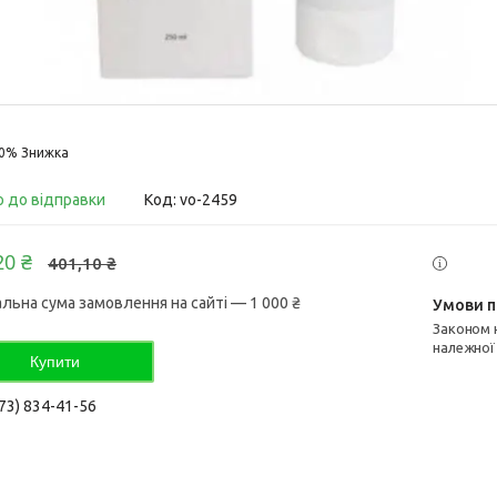
10%
о до відправки
Код:
vo-2459
20 ₴
401,10 ₴
альна сума замовлення на сайті — 1 000 ₴
Законом не передбачено повернення та обмін даного товару
належної
Купити
73) 834-41-56