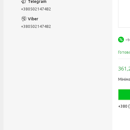
+380502147482
+380502147482
–
Готов
361,
Мінім
+380 (