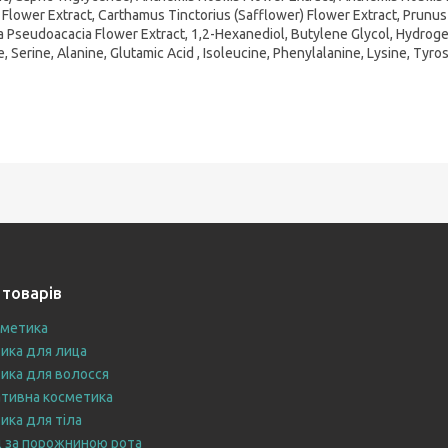
 Flower Extract, Carthamus Tinctorius (Safflower) Flower Extract, Prunus 
a Pseudoacacia Flower Extract, 1,2-Hexanediol, Butylene Glycol, Hydrogen
e, Serine, Alanine, Glutamic Acid , Isoleucine, Phenylalanine, Lysine, Tyro
 товарів
сметика
ика для лица
ика для волосся
тивна косметика
ика для тіла
 за порожниною рота