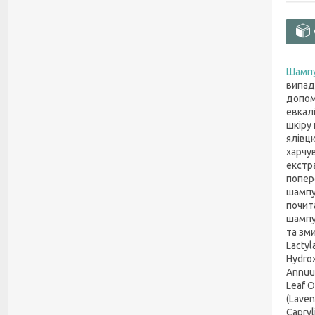
Шамп
випад
допом
евкал
шкіру
ялівц
харчу
екстр
попер
шампу
почит
шампун
та зми
Lactyl
Hydrox
Annuus
Leaf O
(Laven
Capryl