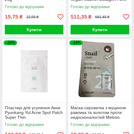
Готово до відправки
Готово до відправки
15,75
511,35
₴
₴
22,05 ₴
681,45 ₴
Купити
Купити
–24%
–24%
Пластирі для усунення Акне
Маска-сироватка з муцином
Pyunkang Yul Acne Spot Patch
равлика та золотом проти
Super Thin
недосконалостей Meloso
Snail + Gold Anti Blemish
Готово до відправки
Готово до відправки