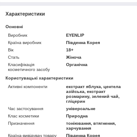
Характеристики
Основні
Виробник
EYENLIP
Країна виробник
Південна Корея
Вік
18+
Стать
Жіноча
Класифікація
Органічна
косметичного засобу
Користувацькі характеристики
Активні компоненти
екстракт яблука, центела
азійська, екстракт
розмарину, зелений чай,
гліцерин
Час застосування
універсальне
Клас косметики
Природна
Призначення
тоніювання, втягнення,
харчування
Країна-вивідувач товару
Південна Корея