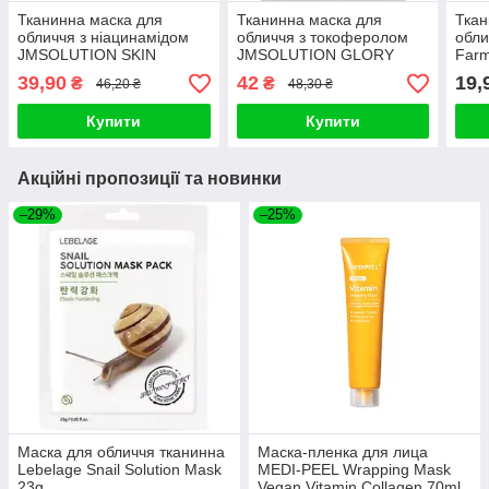
Тканинна маска для
Тканинна маска для
Ткан
обличчя з ніацинамідом
обличчя з токоферолом
обли
JMSOLUTION SKIN
JMSOLUTION GLORY
Farm
BOOST NIACINAMIDE
AQUA TOCOPHEROL
Esse
39,90
42
19,
₴
₴
46,20 ₴
48,30 ₴
MASK 1.0
VITAMIN C MASK PLUS
Купити
Купити
Акційні пропозиції та новинки
–29%
–25%
Маска для обличчя тканинна
Маска-пленка для лица
Lebelage Snail Solution Mask
MEDI-PEEL Wrapping Mask
23g
Vegan Vitamin Collagen 70ml