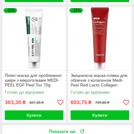
–15%
–15%
Пілінг-маска для проблемної
Зміцнююча маска-плівка для
шкіри з мікроголками MEDI-
обличчя з колагеном Medi-
PEEL EGF Peel Tox 70g
Peel Red Lacto Collagen
Wrapping Mask 70ml
Готово до відправки
Готово до відправки
363,30
603,75
₴
₴
427,35 ₴
709,80 ₴
Купити
Купити
Показати ще