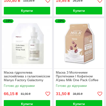
100,80
19,95
₴
₴
133,35 ₴
26,25 ₴
Купити
Купити
–19%
–19%
Маска гідрогелева
Маска З Молочними
заспокійлива з галактомісісом
Протеїнами І Кофеїном
Manyo Factory Galactomy
A'pieu Milk One Pack Coffee
Essence Wrap Mask 30ml
Milk
Готово до відправки
Готово до відправки
66,15
31,50
₴
₴
81,90 ₴
38,85 ₴
Купити
Купити