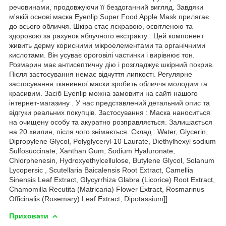
речовинами, продовжуючи її бездоганний вигляд. Завдяки
м'якій основі маска Eyenlip Super Food Apple Mask прилягає
до всього обличчя. Шкіра стає яскравою, освітленою та
здоровою за рахунок яблучного екстракту . Цей компонент
живить дерму корисними мікроелементами та органічними
кислотами. Він усуває ороговілі частинки і вирівнює тон.
Розмарин має антисептичну дію і розгладжує шкірний покрив.
Після застосування немає відчуття липкості. Регулярне
застосування тканинної маски зробить обличчя молодим та
красивим. Засіб Eyenlip можна замовити на сайті нашого
інтернет-магазину . У нас представлений детальний опис та
відгуки реальних покупців. Застосування : Маска наноситься
на очищену особу та акуратно розправляється. Залишається
на 20 хвилин, після чого знімається. Склад : Water, Glycerin,
Dipropylene Glycol, Polyglyceryl-10 Laurate, Diethylhexyl sodium
Sulfosuccinate, Xanthan Gum, Sodium Hyaluronate,
Chlorphenesin, Hydroxyethylcellulose, Butylene Glycol, Solanum
Lycopersic , Scutellaria Baicalensis Root Extract, Camellia
Sinensis Leaf Extract, Glycyrrhiza Glabra (Licorice) Root Extract,
Chamomilla Recutita (Matricaria) Flower Extract, Rosmarinus
Officinalis (Rosemary) Leaf Extract, Dipotassium]]
Приховати