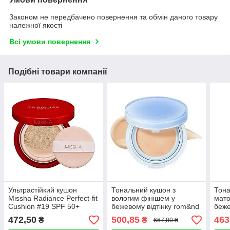
Законом не передбачено повернення та обмін даного товару
належної якості
Всі умови повернення
Подібні товари компанії
Ультрастійкий кушон
Тональний кушон з
Тона
Missha Radiance Perfect-fit
вологим фінішем у
мато
Cushion #19 SPF 50+
бежевому відтінку rom&nd
беже
PA+++ 15g
Bare Water Cushion 04
Nu Z
472,50
500,85
463
₴
₴
667,80 ₴
Beige 23 SPF38 PA
23 