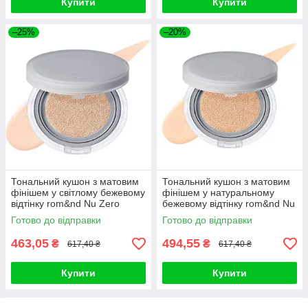
Купити
Купити
–25%
–20%
Тональний кушон з матовим
Тональний кушон з матовим
фінішем у світлому бежевому
фінішем у натуральному
відтінку rom&nd Nu Zero
бежевому відтінку rom&nd Nu
Cushion 02 Pure 21 SPF
Zero Cushion 03 Natural
Готово до відправки
Готово до відправки
463,05
494,55
₴
₴
617,40 ₴
617,40 ₴
Купити
Купити