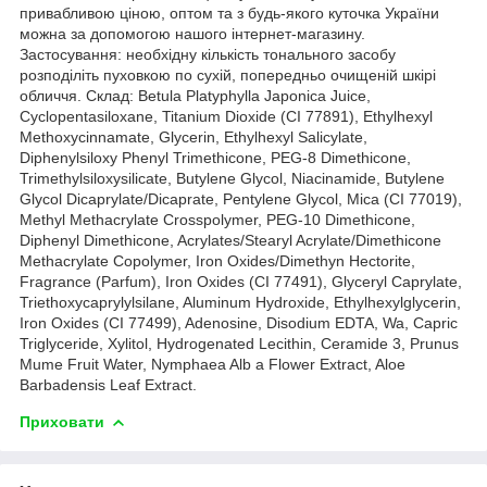
привабливою ціною, оптом та з будь-якого куточка України
можна за допомогою нашого інтернет-магазину.
Застосування: необхідну кількість тонального засобу
розподіліть пуховкою по сухій, попередньо очищеній шкірі
обличчя. Склад: Betula Platyphylla Japonica Juice,
Cyclopentasiloxane, Titanium Dioxide (CI 77891), Ethylhexyl
Methoxycinnamate, Glycerin, Ethylhexyl Salicylate,
Diphenylsiloxy Phenyl Trimethicone, PEG-8 Dimethicone,
Trimethylsiloxysilicate, Butylene Glycol, Niacinamide, Butylene
Glycol Dicaprylate/Dicaprate, Pentylene Glycol, Mica (CI 77019),
Methyl Methacrylate Crosspolymer, PEG-10 Dimethicone,
Diphenyl Dimethicone, Acrylates/Stearyl Acrylate/Dimethicone
Methacrylate Copolymer, Iron Oxides/Dimethyn Hectorite,
Fragrance (Parfum), Iron Oxides (CI 77491), Glyceryl Caprylate,
Triethoxycaprylylsilane, Aluminum Hydroxide, Ethylhexylglycerin,
Iron Oxides (CI 77499), Adenosine, Disodium EDTA, Wa, Capric
Triglyceride, Xylitol, Hydrogenated Lecithin, Ceramide 3, Prunus
Mume Fruit Water, Nymphaea Alb a Flower Extract, Aloe
Barbadensis Leaf Extract.
Приховати