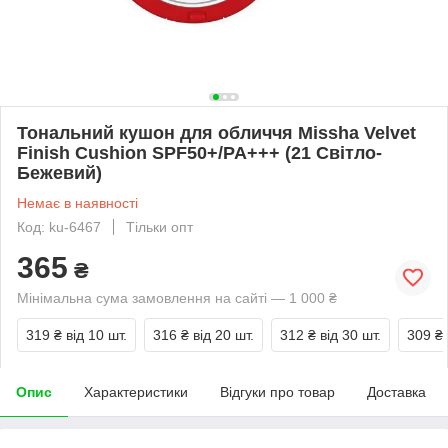
Тональний кушон для обличчя Missha Velvet
Finish Cushion SPF50+/PA+++ (21 Світло-
Бежевий)
Немає в наявності
Код: ku-6467
Тільки опт
365
₴
Мінімальна сума замовлення на сайті — 1 000 ₴
319 ₴
від 10 шт.
316 ₴
від 20 шт.
312 ₴
від 30 шт.
309 ₴
Опис
Характеристики
Відгуки про товар
Доставка