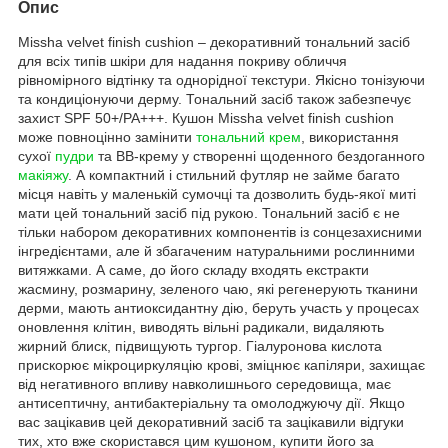
Опис
Missha velvet finish cushion – декоративний тональний засіб
для всіх типів шкіри для надання покриву обличчя
рівномірного відтінку та однорідної текстури. Якісно тонізуючи
та кондиціонуючи дерму. Тональний засіб також забезпечує
захист SPF 50+/PA+++. Кушон Missha velvet finish cushion
може повноцінно замінити
тональний крем
, використання
сухої
пудри
та ВВ-крему у створенні щоденного бездоганного
макіяжу
. А компактний і стильний футляр не займе багато
місця навіть у маленькій сумочці та дозволить будь-якої миті
мати цей тональний засіб під рукою. Тональний засіб є не
тільки набором декоративних компонентів із сонцезахисними
інгредієнтами, але й збагаченим натуральними рослинними
витяжками. А саме, до його складу входять екстракти
жасмину, розмарину, зеленого чаю, які регенерують тканини
дерми, мають антиоксидантну дію, беруть участь у процесах
оновлення клітин, виводять вільні радикали, видаляють
жирний блиск, підвищують тургор. Гіалуронова кислота
прискорює мікроциркуляцію крові, зміцнює капіляри, захищає
від негативного впливу навколишнього середовища, має
антисептичну, антибактеріальну та омолоджуючу дії. Якщо
вас зацікавив цей декоративний засіб та зацікавили відгуки
тих, хто вже скористався цим кушоном, купити його за