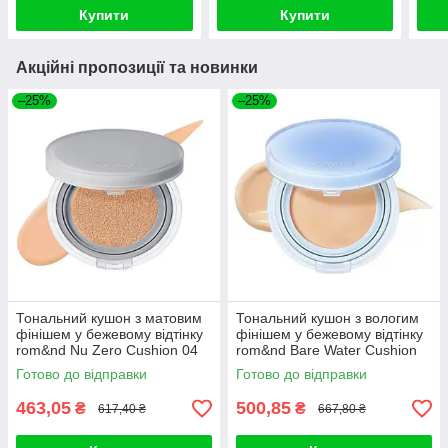
Купити
Купити
Акційні пропозиції та новинки
–25%
–25%
Тональний кушон з матовим
Тональний кушон з вологим
фінішем у бежевому відтінку
фінішем у бежевому відтінку
rom&nd Nu Zero Cushion 04
rom&nd Bare Water Cushion
Beige 23 SPF24 PA++
04 Beige 23 SPF38 PA
Готово до відправки
Готово до відправки
463,05
500,85
₴
₴
617,40 ₴
667,80 ₴