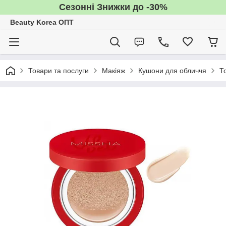
Сезонні Знижки до -30%
Beauty Korea ОПТ
Товари та послуги
Макіяж
Кушони для обличчя
Т