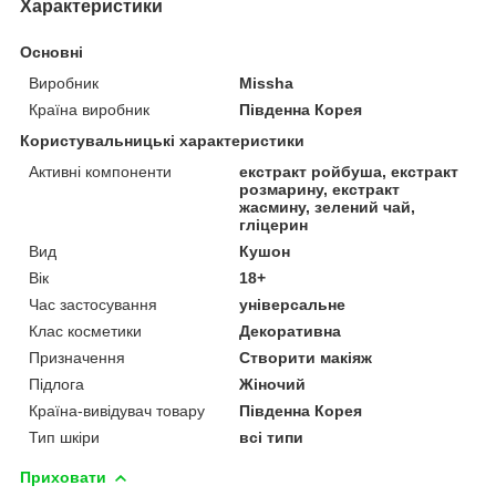
Характеристики
Основні
Виробник
Missha
Країна виробник
Південна Корея
Користувальницькі характеристики
Активні компоненти
екстракт ройбуша, екстракт
розмарину, екстракт
жасмину, зелений чай,
гліцерин
Вид
Кушон
Вік
18+
Час застосування
універсальне
Клас косметики
Декоративна
Призначення
Створити макіяж
Підлога
Жіночий
Країна-вивідувач товару
Південна Корея
Тип шкіри
всі типи
Приховати