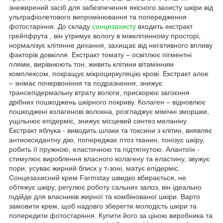
знежирений засіб для забезпечення якісного захисту шкіри від
ультрафіолетового випромінювання та попередження
фотостаріння. До складу
сонцезахисту
входить екстракт
грейпфрута , він утримує вологу в міжклітинному просторі,
нормалізує клітинне дихання, захищає від негативного впливу
факторів довкілля. Екстракт томату – освітлює пігментні
плями, вирівнюють тон, живить клітини вітамінним
комплексом, покращує мікроциркуляцію крові. Екстракт алое
– знімає почервоніння та подразнення, знижує
трансепідермальну втрату вологи, прискорює загоєння
дрібних пошкоджень шкірного покриву. Колаген – відновлює
пошкоджені колагенові волокна, розгладжує мімічні зморшки,
ущільнює епідерміс, знижує місцевий синтез меланіну.
Екстракт яблука - виводить шлаки та токсини з клітин, виявляє
антиоксидантну дію, попереджає птоз тканин, тонізує шкіру,
робить її пружною, еластичною та підтягнутою. Алантоїн -
стимулює вироблення власного колагену та еластину, звужує
пори, усуває жирний блиск у т-зоні, матує епідерміс.
Сонцезахисний крем Farmstay швидко вбирається, не
обтяжує шкіру, регулює роботу сальних залоз, він ідеально
підійде для власників жирної та комбінованої шкіри. Варто
замовити крем, щоб надовго зберегти молодість шкіри та
попередити фотостаріння. Купити його за ціною виробника та