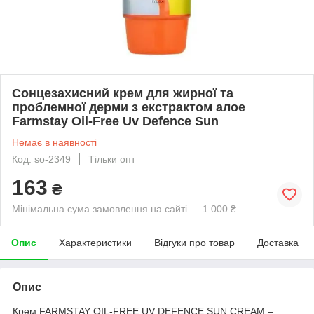
Сонцезахисний крем для жирної та
проблемної дерми з екстрактом алое
Farmstay Oil-Free Uv Defence Sun
Немає в наявності
Код: so-2349
Тільки опт
163
₴
Мінімальна сума замовлення на сайті — 1 000 ₴
Опис
Характеристики
Відгуки про товар
Доставка
Опис
Крем FARMSTAY OIL-FREE UV DEFENCE SUN CREAM –