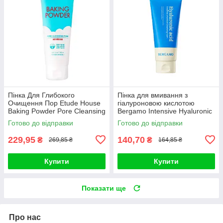
Пінка Для Глибокого
Пінка для вмивання з
Очищення Пор Etude House
гіалуроновою кислотою
Baking Powder Pore Cleansing
Bergamo Intensive Hyaluronic
Foam 160ml
Acid Cleanser Foam 120ml
Готово до відправки
Готово до відправки
229,95
140,70
₴
₴
269,85 ₴
164,85 ₴
Купити
Купити
Показати ще
Про нас