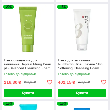
–20%
–15%
Пінка очищаюча для
Пінка для вмивання
вмивання Beplain Mung Bean
Numbuzin Rice Enzyme Skin
pH-Balanced Cleansing Foam
Softening Cleansing Foam
40ml
170ml
Готово до відправки
Готово до відправки
216,30
402,15
₴
₴
269,85 ₴
472,50 ₴
Купити
Купити
–15%
–15%