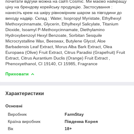
почитати відгуки можна на сайті Cosmic. Ми маємо найкращу
ціну на брендову корейську продукцію. Застосування :
нанесіть крем на шкіру рівномірним шаром за півгодини до
виходу надвір. Склад : Water, Isopropyl Myristate, Ethylhexyl
Methoxycinnamate, Glycerin, Ethylhexyl Salicylate, Titanium
Dioxide, Isoamyl P-Methoxycinnamate, Diethylamino
Hydroxybenzoyl Hexyl Benzoate, Sorbitan Sesquile
Microcrystalline Wax, Beeswax, Butylene Glycol, Aloe
Barbadensis Leaf Extract, Morus Alba Bark Extract, Olea
Europaea (Olive) Fruit Extract, Citrus Paradisi (Grapefruit) Fruit
Extract, Citrus Aurantium Duclis (Orange) Fruit Extract ,
Phenoxyethanol, CI 19140, CI 15985, Fragrance
Приховати
Характеристики
Основні
Виробник
FarmStay
Країна виробник
Південна Корея
Вік
18+