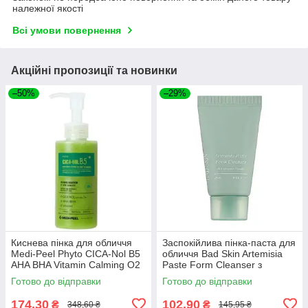
належної якості
Всі умови повернення
Акційні пропозиції та новинки
–50%
–29%
Киснева пінка для обличчя
Заспокійлива пінка-паста для
Medi-Peel Phyto CICA-Nol B5
обличчя Bad Skin Artemisia
AHA BHA Vitamin Calming O2
Paste Form Cleanser з
Deep Cleanser 150 m
полином, 25 мл
Готово до відправки
Готово до відправки
174,30
102,90
₴
₴
348,60 ₴
145,95 ₴