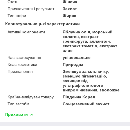
Стать
Жіноча
Призначення і результат
Захист
Тип шкіри
Жирна
Користувальницькі характеристики
Активні компоненти
Яблучна олія, морський
колаген, екстракт
грейпфрута, аллантоїн,
екстракт томатів, екстракт
алое
Час застосування
універсальне
Клас косметики
Природна
Призначення
Зменшує запальничку,
зменшує пігментацію,
захищає від
ультрафіолетового
випромінювання, зволожує
Країна-вивідувач товару
Південна Корея
Тип засобів
Сонцезахисний захист
Приховати