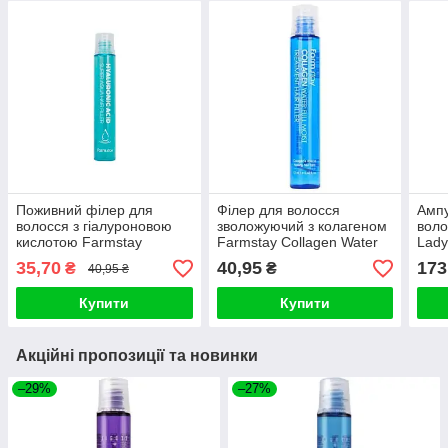
Поживний філер для
Філер для волосся
Ампу
волосся з гіалуроновою
зволожуючий з колагеном
воло
кислотою Farmstay
Farmstay Collagen Water
Lady
Hyaluronic Acid Super Aqua
Full Moist Treatment Hair
Cera
35,70
40,95
173
₴
₴
40,95 ₴
Hair Filler 1
Filler 1 (1 шт)
Купити
Купити
Акційні пропозиції та новинки
–29%
–27%