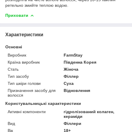
ретельно змийте теплою водою.
Приховати
Характеристики
Основні
Виробник
FarmStay
Країна виробник
Південна Корея
Стать
Жіноча
Тип засобу
Філлер
Тип шкіри голови
Суха
Призначення засобу для
Відновлення
волосся
Користувальницькі характеристики
Активні компоненти
гідролізований колаген,
кераміди
Вид
Філлери
Вік
18+