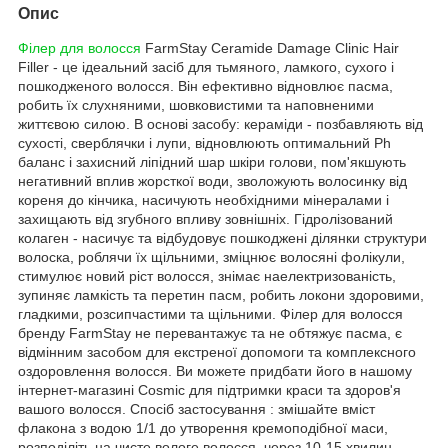
Опис
Філер для волосся
FarmStay Ceramide Damage Clinic Hair
Filler - це ідеальний засіб для тьмяного, ламкого, сухого і
пошкодженого волосся. Він ефективно відновлює пасма,
робить їх слухняними, шовковистими та наповненими
життєвою силою. В основі засобу: кераміди - позбавляють від
сухості, сверблячки і лупи, відновлюють оптимальний Ph
баланс і захисний ліпідний шар шкіри голови, пом'якшують
негативний вплив жорсткої води, зволожують волосинку від
кореня до кінчика, насичують необхідними мінералами і
захищають від згубного впливу зовнішніх. Гідролізований
колаген - насичує та відбудовує пошкоджені ділянки структури
волоска, роблячи їх щільними, зміцнює волосяні фолікули,
стимулює новий ріст волосся, знімає наелектризованість,
зупиняє ламкість та перетин пасм, робить локони здоровими,
гладкими, розсипчастими та щільними. Філер для волосся
бренду FarmStay не перевантажує та не обтяжує пасма, є
відмінним засобом для екстреної допомоги та комплексного
оздоровлення волосся. Ви можете придбати його в нашому
інтернет-магазині Cosmic для підтримки краси та здоров'я
вашого волосся. Спосіб застосування : змішайте вміст
флакона з водою 1/1 до утворення кремоподібної маси,
розподіліть на чисте вологе волосся, через 10-15 хвилин