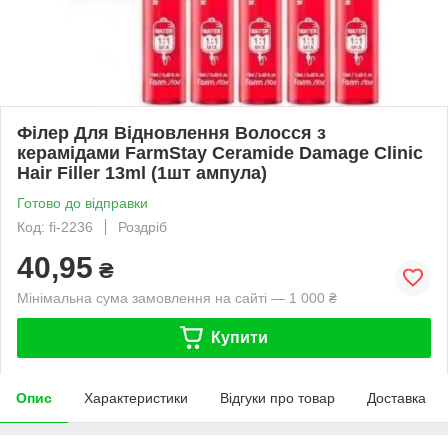
Філер Для Відновлення Волосся з
керамідами FarmStay Ceramide Damage Clinic
Hair Filler 13ml (1шт ампула)
Готово до відправки
Код: fi-2236
Роздріб
40,95
₴
Мінімальна сума замовлення на сайті — 1 000 ₴
Купити
Опис
Характеристики
Відгуки про товар
Доставка