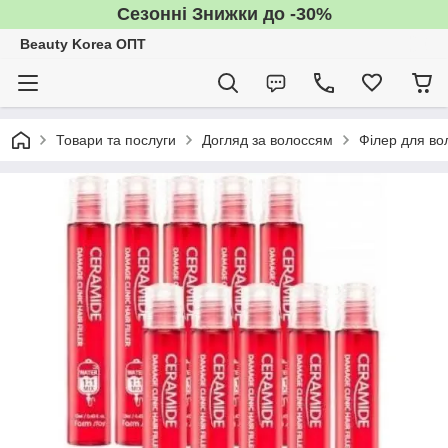
Сезонні Знижки до -30%
Beauty Korea ОПТ
Товари та послуги
Догляд за волоссям
Філер для во