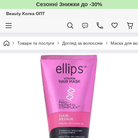
Сезонні Знижки до -30%
Beauty Korea ОПТ
Товари та послуги
Догляд за волоссям
Маска для во