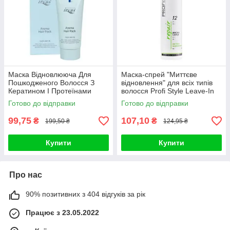
Маска Відновлююча Для
Маска-спрей "Миттєве
Пошкодженого Волосся З
відновлення" для всіх типів
Кератином І Протеїнами
волосся Profi Style Leave-In
INCUS Aroma Hair Pack 150ml
Mask Spray Instatnt Re
Готово до відправки
Готово до відправки
99,75
107,10
₴
₴
199,50 ₴
124,95 ₴
Купити
Купити
Про нас
90% позитивних з 404 відгуків за рік
Працює з 23.05.2022