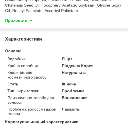
Chinensis Seed Oil, Tocopheryl Acetate, Soybean (Glycine Soja)
Oil, Retinyl Palmitate, Ascorbyl Palmitate.
Приховати
Характеристики
Основні
Виробник
Ellips
Країна виробник
Південна Корея
Класифікація
Натуральна
косметичного засобу
Стать
Жіноча
Тип шкіри голови
Проблемна
Призначення засобу для
Відновлення
волосся
Проблема волосся і шкіри
Ламкість
голови
Користувальницькі характеристики