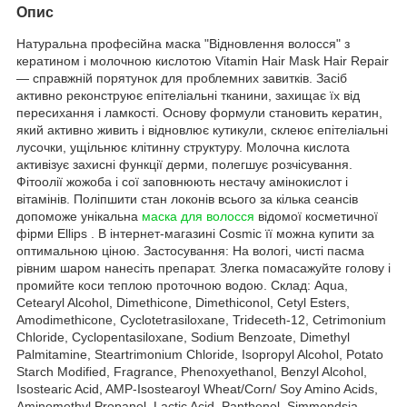
Опис
Натуральна професійна маска "Відновлення волосся" з
кератином і молочною кислотою Vitamin Hair Mask Hair Repair
— справжній порятунок для проблемних завитків. Засіб
активно реконструює епітеліальні тканини, захищає їх від
пересихання і ламкості. Основу формули становить кератин,
який активно живить і відновлює кутикули, склеює епітеліальні
лусочки, ущільнює клітинну структуру. Молочна кислота
активізує захисні функції дерми, полегшує розчісування.
Фітоолії жожоба і сої заповнюють нестачу амінокислот і
вітамінів. Поліпшити стан локонів всього за кілька сеансів
допоможе унікальна
маска для волосся
відомої косметичної
фірми Ellips . В інтернет-магазині Cosmic її можна купити за
оптимальною ціною. Застосування: На вологі, чисті пасма
рівним шаром нанесіть препарат. Злегка помасажуйте голову і
промийте коси теплою проточною водою. Склад: Aqua,
Cetearyl Alcohol, Dimethicone, Dimethiconol, Cetyl Esters,
Amodimethicone, Cyclotetrasiloxane, Trideceth-12, Cetrimonium
Chloride, Cyclopentasiloxane, Sodium Benzoate, Dimethyl
Palmitamine, Steartrimonium Chloride, Isopropyl Alcohol, Potato
Starch Modified, Fragrance, Phenoxyethanol, Benzyl Alcohol,
Isostearic Acid, AMP-Isostearoyl Wheat/Corn/ Soy Amino Acids,
Aminomethyl Propanol, Lactic Acid, Panthenol, Simmondsia