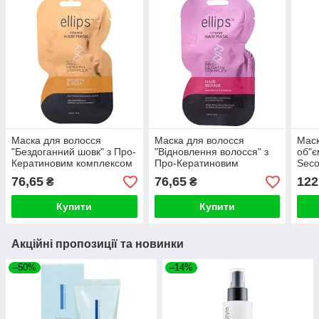
Маска для волосся
Маска для волосся
Маск
"Бездоганний шовк" з Про-
"Відновлення волосся" з
об"є
Кератиновим комплексом
Про-Кератиновим
Seco
Ellips Vitamin Hair Mask
комплексом Ellips Vitamin
Mask
76,65
76,65
122
₴
₴
Smooth &
Hair Mask Hair R
Купити
Купити
Акційні пропозиції та новинки
–50%
–14%