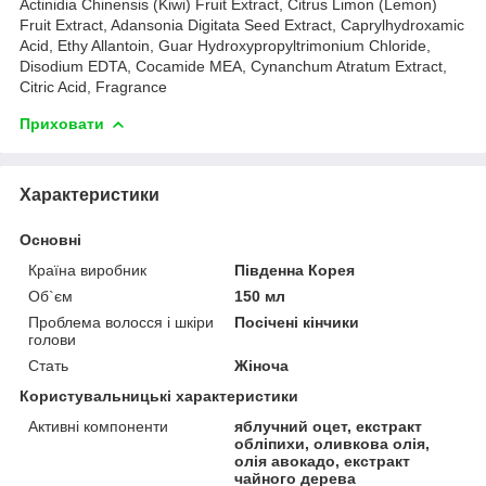
Actinidia Chinensis (Kiwi) Fruit Extract, Citrus Limon (Lemon)
Fruit Extract, Adansonia Digitata Seed Extract, Caprylhydroxamic
Acid, Ethy Allantoin, Guar Hydroxypropyltrimonium Chloride,
Disodium EDTA, Cocamide MEA, Cynanchum Atratum Extract,
Citric Acid, Fragrance
Приховати
Характеристики
Основні
Країна виробник
Південна Корея
Об`єм
150 мл
Проблема волосся і шкіри
Посічені кінчики
голови
Стать
Жіноча
Користувальницькі характеристики
Активні компоненти
яблучний оцет, екстракт
обліпихи, оливкова олія,
олія авокадо, екстракт
чайного дерева