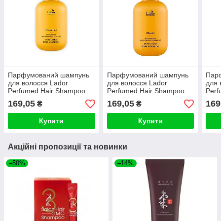
Парфумований шампунь
Парфумований шампунь
Пар
для волосся Lador
для волосся Lador
для 
Perfumed Hair Shampoo
Perfumed Hair Shampoo
Perf
Osmanthus 100ml
Hinoki 100ml
(La 
169,05
169,05
169
₴
₴
Купити
Купити
Акційні пропозиції та новинки
–50%
–14%