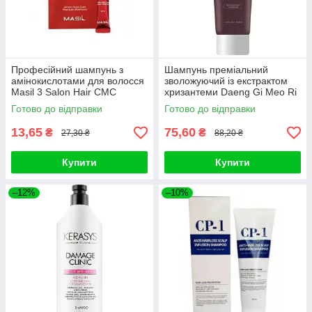
Професійний шампунь з
Шампунь преміальний
амінокислотами для волосся
зволожуючий із екстрактом
Masil 3 Salon Hair CMC
хризантеми Daeng Gi Meo Ri
Shampoo (1 шт)
Ki Gold Shampoo 50ml
Готово до відправки
Готово до відправки
13,65
75,60
₴
₴
27,30 ₴
88,20 ₴
Купити
Купити
–12%
–10%