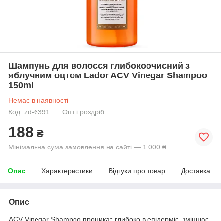
Шампунь для волосся глибокоочисний з
яблучним оцтом Lador ACV Vinegar Shampoo
150ml
Немає в наявності
Код: zd-6391
Опт і роздріб
188
₴
Мінімальна сума замовлення на сайті — 1 000 ₴
Опис
Характеристики
Відгуки про товар
Доставка
Опис
ACV Vinegar Shampoo проникає глибоко в епідерміс, зміцнює