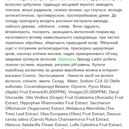
волосяні цибулини, підвищує місцевий імунітет, виводить
токсини, вільні радикали, склеює кінчики, що січуться, володіє
антисептичною, противірусною, протигрибковою діями. До
складу препарату входять рослинні екстракти авокадо ,
чайного дерева , обліпихи , оливи . Вони гідрують,
вітамінізують, тонізують, захищають волосяний покрив від
негативного впливу навколишнього середовища, при частих
термічних обробках, зберігають природний колір. Яблучний
оцет є потужним антиоксидантом, прискорює циркуляцію
крові, насичує клітини киснем, надає прикореневого об'єму,
закриває кутикули волосків.
Шампунь
бренду Lador робить
локони густими, міцними, регулює рН-рівень. Купити
корейську косметику за цінами виробника можна в інтернет-
магазині Cosmic. Застосування : Нанести засіб на вологе
волосся, спінити, змити. Склад : Water, Sodium C14-16 Olefin
sulfonate, Cocamidopropyl Betaine, Glycerin, Pyrus Malus
(Apple) Fruit Extract(40,000PPM), Vinegar(20,000PPM), Decyl
Glucoside, Vitis Vinifera (Grape) Fruit Gratissima (Avocado) Fruit
Extract, Hippophae Rhamnoides Fruit Extract, Saccharum
Officinarum (Sugarcane) Extract, Melaleuca Alternifolia (Tea
Tree) Leaf Extract, Olea Europaea (Olive) Fruit Extract, Daucus
carota sativa (Carrot) Rubus Chamaemorus Fruit Extract,
Hibiscus Sabdariffa Flower Extract, Luffa Cylindrica Fruit Extract,