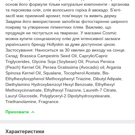
основі його формули тільки натуральні компоненти - арганова
та персикова олія, олія волоського горіха й авокадо. Б'юті-
засіб має приємний аромат, пом'якшує та живить дерму.
Завдяки його використанню запобігає фотостарінню шкірного
покриву та утворенню пігментних плям. Важливо, що
продукція не тестується на тваринах. У магазині Cosmic
можна купити сонцезахисну олію для інтенсивної засмаги
українського бренду Hollyskin за дуже доступною ціною.
Застосування: Наноситься за 30 хвилин до виходу на сонце.
Склад: Brassica Campestris Seed Oil, Caprylic/Capric
Triglycerides, Glycine Soja (Soybean) Oil, Prunus Persica
(Peach) Kernel Oil, Persea Gratissima (Avocado) oil, Argania
Spinosa Kernel Oil, Squalane, Tocopherol Acetate, Bis-
Ethylhexyloxyphenol Methoxyphenyl Triazine, Dibutyl Adipate,
Diethylamino Hydroxybenzoyl Hexyl Benzoate, Ethylhexyl
Methoxycinnamate, Ethylhexyl Triazone, Laureth-7 Citrate,
Lauryl Glucoside, Polyglyceryl-2 Dipolyhydroxystearate,
Triethanolamine, Fragrance.
Приховати
Характеристики