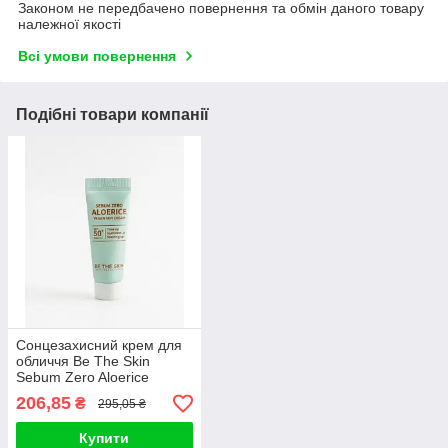
Законом не передбачено повернення та обмін даного товару
належної якості
Всі умови повернення
Подібні товари компанії
Сонцезахисний крем для
обличчя Be The Skin
Sebum Zero Aloerice
Vegan Sun Cream SPF
206,85
₴
295,05 ₴
50+, PA++++, 5ml
Купити