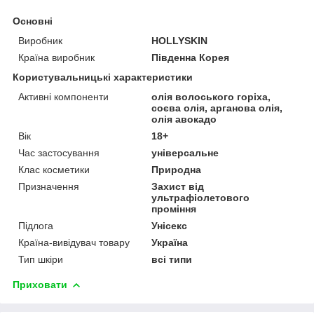
Основні
Виробник
HOLLYSKIN
Країна виробник
Південна Корея
Користувальницькі характеристики
Активні компоненти
олія волоського горіха,
соєва олія, арганова олія,
олія авокадо
Вік
18+
Час застосування
універсальне
Клас косметики
Природна
Призначення
Захист від
ультрафіолетового
проміння
Підлога
Унісекс
Країна-вивідувач товару
Україна
Тип шкіри
всі типи
Приховати