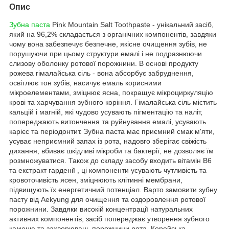
Опис
Зубна паста
Pink Mountain Salt Toothpaste - унікальний засіб,
який на 96,2% складається з органічних компонентів, завдяки
чому вона забезпечує безпечне, якісне очищення зубів, не
порушуючи при цьому структури емалі і не подразнюючи
слизову оболонку ротової порожнини. В основі продукту
рожева гімалайська сіль - вона абсорбує забруднення,
освітлює тон зубів, насичує емаль корисними
мікроелементами, зміцнює ясна, покращує мікроциркуляцію
крові та харчування зубного коріння. Гімалайська сіль містить
кальцій і магній, які чудово усувають пігментацію та наліт,
попереджають витончення та руйнування емалі, усувають
карієс та періодонтит. Зубна паста має приємний смак м'яти,
усуває неприємний запах із рота, надовго зберігає свіжість
дихання, вбиває шкідливі мікроби та бактерії, не дозволяє їм
розмножуватися. Також до складу засобу входить вітамін В6
та екстракт гарденії , ці компоненти усувають чутливість та
кровоточивість ясен, зміцнюють клітинні мембрани,
підвищують їх енергетичний потенціал. Варто замовити зубну
пасту від Aekyung для очищення та оздоровлення ротової
порожнини. Завдяки високій концентрації натуральних
активних компонентів, засіб попереджає утворення зубного
каменю та захворювань порожнини рота. Корейська