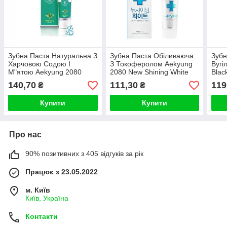
Зубна Паста Натуральна З
Зубна Паста Обіливаюча
Зубн
Харчовою Содою І
З Токоферолом Aekyung
Вугі
М"ятою Aekyung 2080
2080 New Shining White
Blac
Pure Baking Soda Mint
Toothpaste (срібна
Toot
140,70
111,30
119
₴
₴
Blast 120мл
упаковка)
упак
Купити
Купити
Про нас
90% позитивних з 405 відгуків за рік
Працює з 23.05.2022
м. Київ
Київ, Україна
Контакти