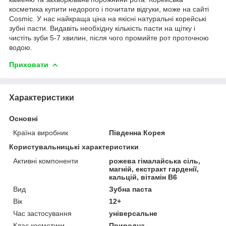
косметика купити недорого і почитати відгуки, може на сайті
Cosmic. У нас найкраща ціна на якісні натуральні корейські
зубні пасти. Видавіть необхідну кількість пасти на щітку і
чистіть зуби 5-7 хвилин, після чого промийте рот проточною
водою.
Приховати
Характеристики
Основні
Країна виробник
Південна Корея
Користувальницькі характеристики
Активні компоненти
рожева гімалайська сіль,
магній, екстракт гарденії,
кальцій, вітамін В6
Вид
Зубна паста
Вік
12+
Час застосування
універсальне
Клас косметики
Природна