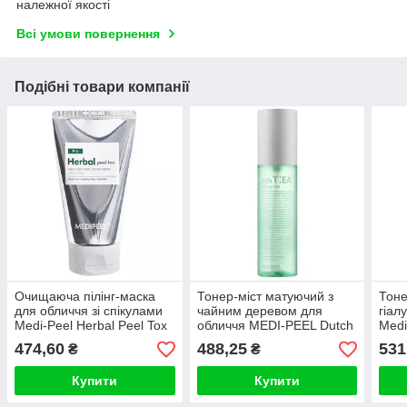
належної якості
Всі умови повернення
Подібні товари компанії
Очищаюча пілінг-маска
Тонер-міст матуючий з
Тоне
для обличчя зі спікулами
чайним деревом для
гіал
Medi-Peel Herbal Peel Tox
обличчя MEDI-PEEL Dutch
Medi
PRO 120ml
Tea Mattifying Mist 100ml
Tea-
474,60
488,25
531
₴
₴
Купити
Купити