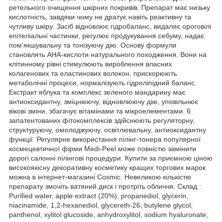
ретельного очищення шкірних покривів. Препарат має низьку
кислотність, завдяки чому не дратує навіть реактивну та
чутливу шкіру. Засіб відновлює гідробаланс, видаляє ороговілі
епітеліальні частинки, регулює продукування себуму, надає
пом'якшувальну та тонізуючу дію. Основу формули
становлять AHA-кислоти натурального походження. Вони на
клітинному рівні стимулюють вироблення власних
колагенових та еластинових волокон, прискорюють
метаболічні процеси, нормалізують гідроліпідний баланс.
Екстракт яблука та комплекс зеленого мандарину має
антиоксидантну, зміцнюючу, відновлюючу дію, уповільнює
вікові зміни, збагачує вітамінами та мікроелементами. 6
запатентованих фітокомплексів здійснюють регуляторну,
структуруючу, омолоджуючу, освітлювальну, антиоксидантну
функції. Регулярне використання пілінг-тонера популярної
космецевтичної фірми Medi-Peel може повністю замінити
дорогі салонні пілінгові процедури. Купити за приємною ціною
високоякісну декоративну косметику кращих торгових марок
можна в інтернет-магазині Cosmic. Невеликою кількістю
препарату змочіть ватяний диск і протріть обличчя. Склад :
Purified water, apple extract (20%), propanediol, glycerin,
niacinamide, 1,2-hexanediol, glycereth-26, butylene glycol,
panthenol, xylitol glucoside, anhydroxylitol, sodium hyaluronate,