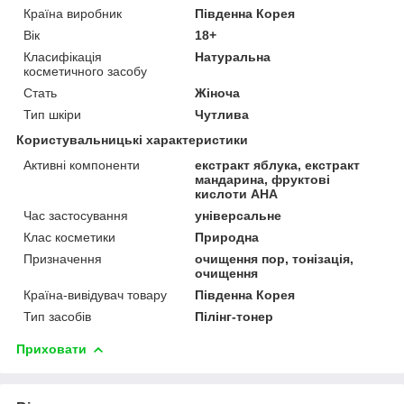
Країна виробник
Південна Корея
Вік
18+
Класифікація
Натуральна
косметичного засобу
Стать
Жіноча
Тип шкіри
Чутлива
Користувальницькі характеристики
Активні компоненти
екстракт яблука, екстракт
мандарина, фруктові
кислоти АНА
Час застосування
універсальне
Клас косметики
Природна
Призначення
очищення пор, тонізація,
очищення
Країна-вивідувач товару
Південна Корея
Тип засобів
Пілінг-тонер
Приховати