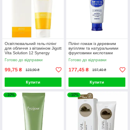
Освітлювальний гель-пілінг
Пілінг-гомаж із деревним
для обличчя з вітаміном Jigott
вугіллям та натуральними
Vita Solution 12 Synergy
фруктовими кислотами
Peeling Gel 180ml
Rosette Gommage Clear Peel
Готово до відправки
Готово до відправки
120g
99,75
177,45
₴
₴
123,90 ₴
197,40 ₴
Купити
Купити
–10%
–10%