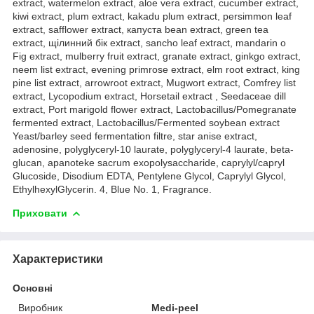
extract, watermelon extract, aloe vera extract, cucumber extract,
kiwi extract, plum extract, kakadu plum extract, persimmon leaf
extract, safflower extract, капуста bean extract, green tea
extract, щілинний бік extract, sancho leaf extract, mandarin o
Fig extract, mulberry fruit extract, granate extract, ginkgo extract,
neem list extract, evening primrose extract, elm root extract, king
pine list extract, arrowroot extract, Mugwort extract, Comfrey list
extract, Lycopodium extract, Horsetail extract , Seedaceae dill
extract, Port marigold flower extract, Lactobacillus/Pomegranate
fermented extract, Lactobacillus/Fermented soybean extract
Yeast/barley seed fermentation filtre, star anise extract,
adenosine, polyglyceryl-10 laurate, polyglyceryl-4 laurate, beta-
glucan, apanoteke sacrum exopolysaccharide, caprylyl/capryl
Glucoside, Disodium EDTA, Pentylene Glycol, Caprylyl Glycol,
EthylhexylGlycerin. 4, Blue No. 1, Fragrance.
Приховати
Характеристики
Основні
Виробник
Medi-peel