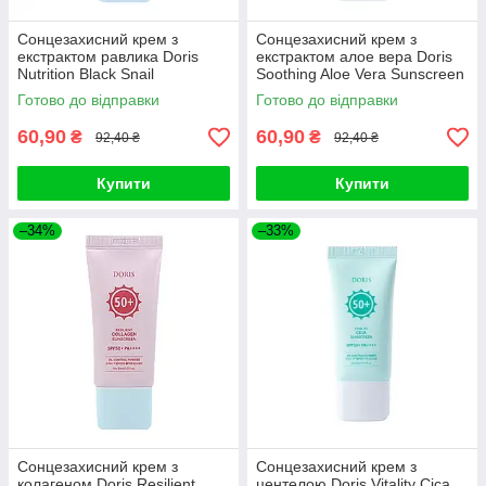
Сонцезахисний крем з
Сонцезахисний крем з
екстрактом равлика Doris
екстрактом алое вера Doris
Nutrition Black Snail
Soothing Aloe Vera Sunscreen
Sunscreen 30мл
30мл
Готово до відправки
Готово до відправки
60,90
60,90
₴
₴
92,40 ₴
92,40 ₴
Купити
Купити
–34%
–33%
Сонцезахисний крем з
Сонцезахисний крем з
колагеном Doris Resilient
центелою Doris Vitality Cica