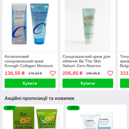
Колагеновий
Сонцезахисний крем для
Тону
сонцезахисний крем
обличчя Be The Skin
крем
Enough Collagen Moisture
Sebum Zero Aloerice
Bulg
Sun Cream SPF 50+ PA+++
Vegan Sun Cream SPF
Suns
136,50
206,85
331
₴
₴
170,10 ₴
295,05 ₴
50ml
50+, PA++++, 5ml
- 30
Купити
Купити
Акційні пропозиції та новинки
–50%
–49%