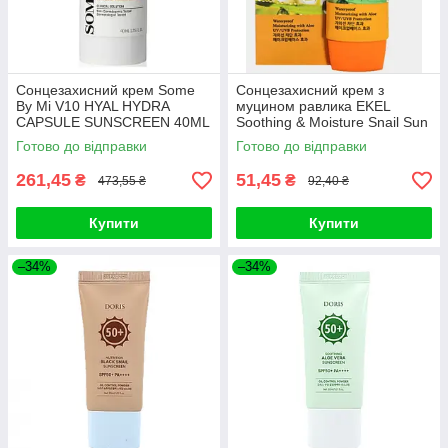
Сонцезахисний крем Some
Сонцезахисний крем з
By Mi V10 HYAL HYDRA
муцином равлика EKEL
CAPSULE SUNSCREEN 40ML
Soothing & Moisture Snail Sun
Block 70ml
Готово до відправки
Готово до відправки
261,45
51,45
₴
₴
473,55 ₴
92,40 ₴
Купити
Купити
–34%
–34%