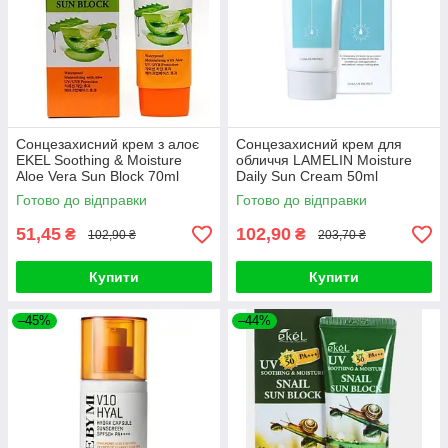
Сонцезахисний крем з алоє
Сонцезахисний крем для
EKEL Soothing & Moisture
обличчя LAMELIN Moisture
Aloe Vera Sun Block 70ml
Daily Sun Cream 50ml
Готово до відправки
Готово до відправки
51,45
102,90
₴
₴
102,90 ₴
203,70 ₴
Купити
Купити
–45%
–44%