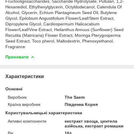
Fructooligosaccharides, Saccharide Hydrolysate, Pullulan, 1,2-
Hexanediol, Ethylhexylglycerin, Octyldodecanol, Calendula Of
Alcohol, Glycerin, Echium Plantagineum Seed Oil, Butylene
Glycol, Epilobium Angustifolium Flower/Leaf/Stem Extract,
Dipropylene Glycol, Cardiospermum Halicacabum
Flower/Leaf/Vine Extract, Helianthus Annuus (Sunflower) Seed
Recutita (Matricaria) Flower Extract, Moringa Pterygosperma
Seed Extract, Toco pherol, Maltodextrin, Phenoxyethanol,
Fragrance
Приховати
Характеристики
Основні
Виробник
The Saem
Країна виробник
Південна Корея
Користувальницькі характеристики
Активні компоненти
екстракт хвоща, центела
азійська, екстракт ромашки
Вік
16+