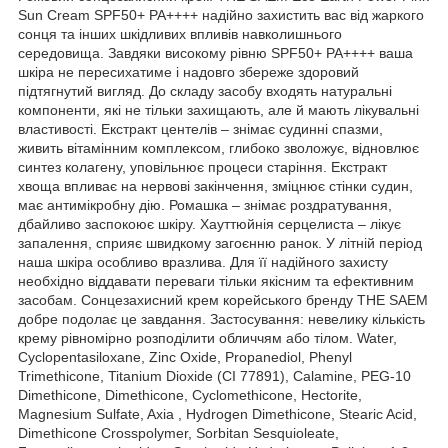
Sun Cream SPF50+ PA++++ надійно захистить вас від жаркого
сонця та інших шкідливих впливів навколишнього
середовища. Завдяки високому рівню SPF50+ PA++++ ваша
шкіра не пересихатиме і надовго збереже здоровий
підтягнутий вигляд. До складу засобу входять натуральні
компоненти, які не тільки захищають, але й мають лікувальні
властивості. Екстракт центелів – знімає судинні спазми,
живить вітамінним комплексом, глибоко зволожує, відновлює
синтез колагену, уповільнює процеси старіння. Екстракт
хвоща впливає на нервові закінчення, зміцнює стінки судин,
має антимікробну дію. Ромашка – знімає роздратування,
дбайливо заспокоює шкіру. Хауттюйнія серцелиста – лікує
запалення, сприяє швидкому загоєнню ранок. У літній період
наша шкіра особливо вразлива. Для її надійного захисту
необхідно віддавати переваги тільки якісним та ефективним
засобам. Сонцезахисний крем корейського бренду THE SAEM
добре подолає це завдання. Застосування: невелику кількість
крему рівномірно розподілити обличчям або тілом. Water,
Cyclopentasiloxane, Zinc Oxide, Propanediol, Phenyl
Trimethicone, Titanium Dioxide (CI 77891), Calamine, PEG-10
Dimethicone, Dimethicone, Cyclomethicone, Hectorite,
Magnesium Sulfate, Axia , Hydrogen Dimethicone, Stearic Acid,
Dimethicone Crosspolymer, Sorbitan Sesquioleate,