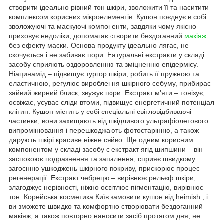
створити ідеально рівний тон шкіри, зволожити її та наситити
комплексом корисних мікроелементів. Кушон поєднує в собі
зволожуючі та маскуючі компоненти, завдяки чому якісно
приховує недоліки, допомагає створити бездоганний
макіяж
без ефекту маски. Основа продукту ідеально лягає, не
скочується і не забиває пори. Натуральні екстракти у складі
засобу сприяють оздоровленню та зміцненню епідермісу.
Ніацинамід – підвищує тургор шкіри, робить її пружною та
еластичною, регулює вироблення шкірного себуму, прибирає
зайвий жирний блиск, звужує пори. Екстракт м'яти – тонізує,
освіжає, усуває сліди втоми, підвищує енергетичний потенціал
клітин. Кушон містить у собі спеціальні світловідбиваючі
частинки, вони захищають від шкідливого ультрафіолетового
випромінювання і перешкоджають фотостарінню, а також
дарують шкірі красиве ніжне сяйво. Ще одним корисним
компонентом у складі засобу є екстракт ягід шипшини – він
заспокоює подразнення та запалення, сприяє швидкому
загоєнню ушкоджень шкірного покриву, прискорює процес
регенерації. Екстракт чебрецю – вирівнює рельєф шкіри,
злагоджує нерівності, ніжно освітлює пігментацію, вирівнює
тон. Корейська косметика Київ замовити кушон від heimish , і
ви зможете швидко та комфортно створювати бездоганний
макіяж, а також повторно наносити засіб протягом дня, не