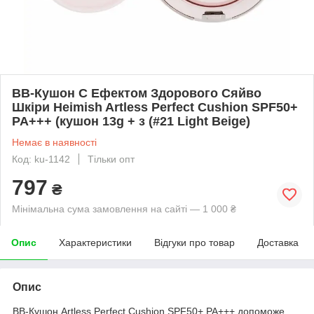
BB-Кушон C Ефектом Здорового Сяйво
Шкіри Heimish Artless Perfect Cushion SPF50+
PA+++ (кушон 13g + з (#21 Light Beige)
Немає в наявності
Код: ku-1142
Тільки опт
797
₴
Мінімальна сума замовлення на сайті — 1 000 ₴
Опис
Характеристики
Відгуки про товар
Доставка
Опис
BB-Кушон Artless Perfect Cushion SPF50+ PA+++ допоможе