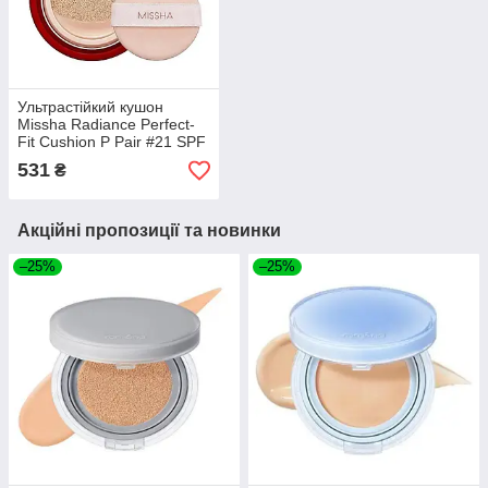
Ультрастійкий кушон
Missha Radiance Perfect-
Fit Cushion P Pair #21 SPF
50+ PA+++ 15g
531
₴
Акційні пропозиції та новинки
–25%
–25%