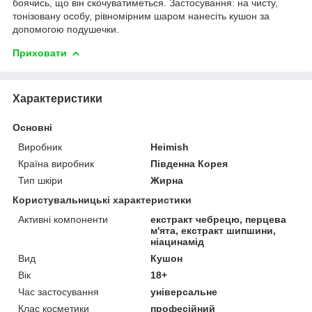
боячись, що він скочуватиметься. Застосування: на чисту,
тонізовану особу, рівномірним шаром нанесіть кушон за
допомогою подушечки.
Приховати
Характеристики
Основні
Виробник
Heimish
Країна виробник
Південна Корея
Тип шкіри
Жирна
Користувальницькі характеристики
Активні компоненти
екстракт чебрецю, перцева
м'ята, екстракт шипшини,
ніацинамід
Вид
Кушон
Вік
18+
Час застосування
універсальне
Клас косметики
професійний