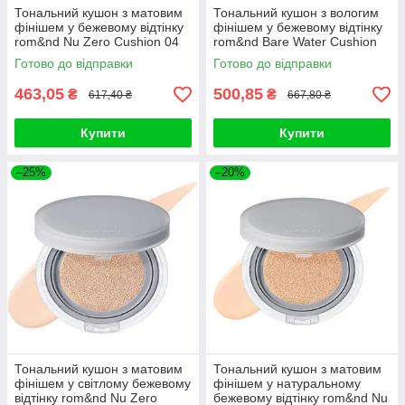
Тональний кушон з матовим
Тональний кушон з вологим
фінішем у бежевому відтінку
фінішем у бежевому відтінку
rom&nd Nu Zero Cushion 04
rom&nd Bare Water Cushion
Beige 23 SPF24 PA++
04 Beige 23 SPF38 PA
Готово до відправки
Готово до відправки
463,05
500,85
₴
₴
617,40 ₴
667,80 ₴
Купити
Купити
–25%
–20%
Тональний кушон з матовим
Тональний кушон з матовим
фінішем у світлому бежевому
фінішем у натуральному
відтінку rom&nd Nu Zero
бежевому відтінку rom&nd Nu