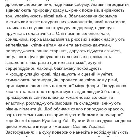
дрібнодисперсний пил, надлишки себуму. Активні інгредієнти
відновлюють природну красу шкірних покривів, вирівнюють
тон, уповільнюють вікові зміни. Збалансована формула
містить комплекс натуральних компонентів, який позитивно
впливає на внутрішню структуру епідермісу, підвищує
пружність і еластичність. Олії насіння зеленого чаю,
соняшника, горіха макадамія та рисових висівок насичують
епітеліальні клітини вітамінами та антиоксидантами,
попереджають раннє старіння, дарують відчуття свіжості,
регулюють функціонування сальних залоз, знімають
запалення. Екстракти центелі азіатської, хутунії
серцеподібної, лакриці, баклажану покращують
мікроциркуляцію крові, підвищують місцевий імунітет,
стимулюють регенераційні процеси на клітинному рівні,
пригнічують активність патогенної мікрофлори. Гіалуронова
кислота та пантенол нормалізують гідроліпідний баланс,
прискорюють синтез власних колагенових волокон та
еластину, розгладжують зморшки та складочки, знижують
рівень пігментації. Щоб обличчя сяяло природною красою,
варто систематично використовувати бальзам популярної
корейської фірми Pyunkang Yul . Купити його за дуже вигідною
ціною можна в інтернет-магазині Cosmic Україна.
Застосування: На суху поверхню нанесіть необхідну кількість