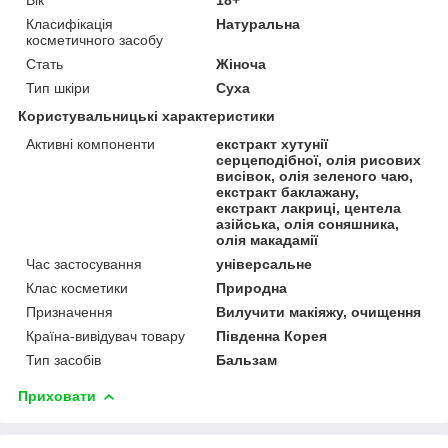
Класифікація
Натуральна
косметичного засобу
Стать
Жіноча
Тип шкіри
Суха
Користувальницькі характеристики
Активні компоненти
екстракт хутунії
серцеподібної, олія рисових
висівок, олія зеленого чаю,
екстракт баклажану,
екстракт лакриці, центела
азійська, олія соняшника,
олія макадамії
Час застосування
універсальне
Клас косметики
Природна
Призначення
Вилучити макіяжу, очищення
Країна-вивідувач товару
Південна Корея
Тип засобів
Бальзам
Приховати