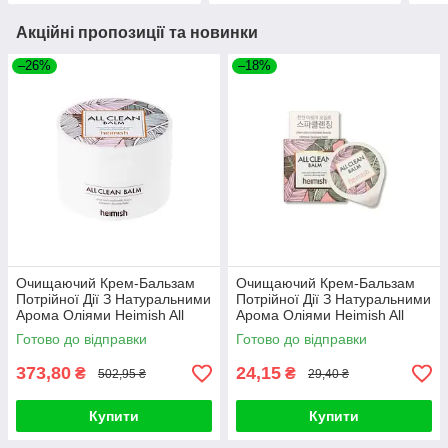
Акційні пропозиції та новинки
–26%
–18%
Очищаючий Крем-Бальзам
Очищаючий Крем-Бальзам
Потрійної Дії З Натуральними
Потрійної Дії З Натуральними
Арома Оліями Heimish All
Арома Оліями Heimish All
Clean Balm (120ml)
Clean Balm Blister 5ml
Готово до відправки
Готово до відправки
373,80
24,15
₴
₴
502,95 ₴
29,40 ₴
Купити
Купити