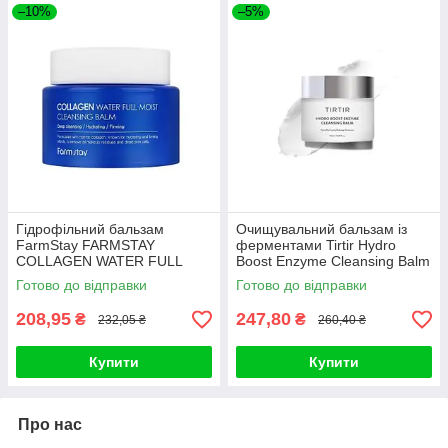
–10%
–5%
Гідрофільний бальзам
Очищувальний бальзам із
FarmStay FARMSTAY
ферментами Tirtir Hydro
COLLAGEN WATER FULL
Boost Enzyme Cleansing Balm
MOIST CLEANSING BALM
50ml
Готово до відправки
Готово до відправки
208,95
247,80
₴
₴
232,05 ₴
260,40 ₴
Купити
Купити
Про нас