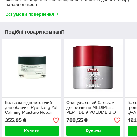
належної якості
Всі умови повернення
Подібні товари компанії
Бальзам відновлюючий
Очищувальний бальзам
Бал
для обличчя Pyunkang Yul
для обличчя MEDIPEEL
грей
Calming Moisture Repair
PEPTIDE 9 VOLUME BIO
Q+A 
Balm 30ml
TOX GRINDING
Bal
355,95
788,55
421
₴
₴
CLEANSING BALM 50 ml
Купити
Купити