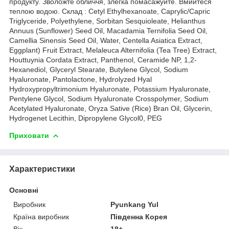
продукту. Зволожте обличчя, злегка помасажуйте. Вмийтеся
теплою водою. Склад : Cetyl Ethylhexanoate, Caprylic/Capric
Triglyceride, Polyethylene, Sorbitan Sesquioleate, Helianthus
Annuus (Sunflower) Seed Oil, Macadamia Ternifolia Seed Oil,
Camellia Sinensis Seed Oil, Water, Centella Asiatica Extract,
Eggplant) Fruit Extract, Melaleuca Alternifolia (Tea Tree) Extract,
Houttuynia Cordata Extract, Panthenol, Ceramide NP, 1,2-
Hexanediol, Glyceryl Stearate, Butylene Glycol, Sodium
Hyaluronate, Pantolactone, Hydrolyzed Hyal
Hydroxypropyltrimonium Hyaluronate, Potassium Hyaluronate,
Pentylene Glycol, Sodium Hyaluronate Crosspolymer, Sodium
Acetylated Hyaluronate, Oryza Sative (Rice) Bran Oil, Glycerin,
Hydrogenet Lecithin, Dipropylene Glycol0, PEG
Приховати
Характеристики
Основні
Виробник
Pyunkang Yul
Країна виробник
Південна Корея
Вік
18+