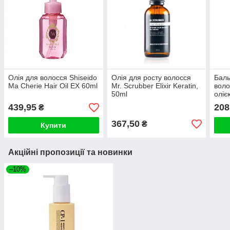
Олія для волосся Shiseido
Олія для росту волосся
Бал
Ma Cherie Hair Oil EX 60ml
Mr. Scrubber Elixir Keratin,
воло
50ml
оліє
With
439,95
208
₴
100
367,50
₴
Купити
Акційні пропозиції та новинки
–10%