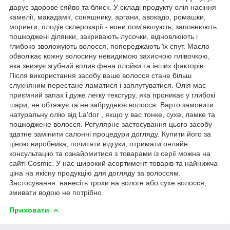
дарує здорове сяйво та блиск. У складі продукту олія насіння
камелії, макадамії, соняшнику, аргани, авокадо, ромашки,
моринги, плодів склерокарії - вони пом'якшують, заповнюють
пошкоджені ділянки, закривають лусочки, відновлюють і
глибоко зволожують волосся, попереджають їх спут. Масло
обволікає кожну волосину невидимою захисною плівочкою,
яка знижує згубний вплив фена плойки та інших факторів.
Після використання засобу ваше волосся стане більш
слухняним перестане ламатися і заплутуватися. Олія має
приємний запах і дуже легку текстуру, яка проникає у глибокі
шари, не обтяжує та не забруднює волосся. Варто замовити
натуральну олію від La'dor , якщо у вас тонке, сухе, ламке та
пошкоджене волосся. Регулярне застосування цього засобу
здатне замінити салонні процедури догляду. Купити його за
ціною виробника, почитати відгуки, отримати онлайн
консультацію та ознайомитися з товарами із серії можна на
сайті Cosmic. У нас широкий асортимент товарів та найнижча
ціна на якісну продукцію для догляду за волоссям.
Застосування: нанесіть трохи на вологе або сухе волосся,
змивати водою не потрібно.
Приховати