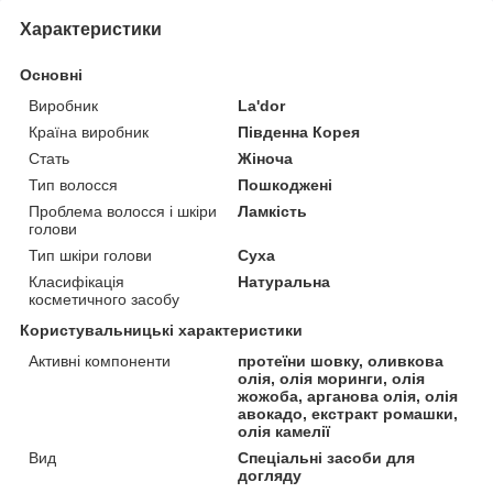
Характеристики
Основні
Виробник
La'dor
Країна виробник
Південна Корея
Стать
Жіноча
Тип волосся
Пошкоджені
Проблема волосся і шкіри
Ламкість
голови
Тип шкіри голови
Суха
Класифікація
Натуральна
косметичного засобу
Користувальницькі характеристики
Активні компоненти
протеїни шовку, оливкова
олія, олія моринги, олія
жожоба, арганова олія, олія
авокадо, екстракт ромашки,
олія камелії
Вид
Спеціальні засоби для
догляду