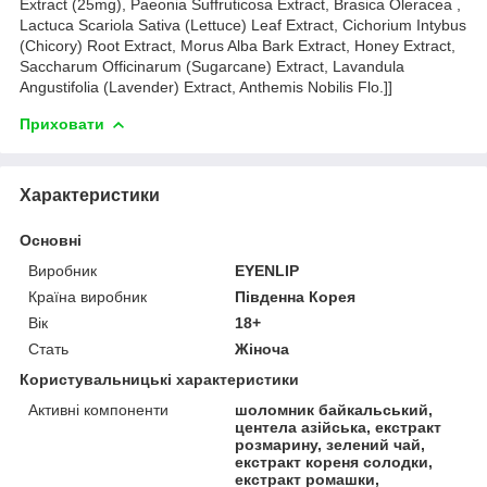
Extract (25mg), Paeonia Suffruticosa Extract, Brasica Oleracea ,
Lactuca Scariola Sativa (Lettuce) Leaf Extract, Cichorium Intybus
(Chicory) Root Extract, Morus Alba Bark Extract, Honey Extract,
Saccharum Officinarum (Sugarcane) Extract, Lavandula
Angustifolia (Lavender) Extract, Anthemis Nobilis Flo.]]
Приховати
Характеристики
Основні
Виробник
EYENLIP
Країна виробник
Південна Корея
Вік
18+
Стать
Жіноча
Користувальницькі характеристики
Активні компоненти
шоломник байкальський,
центела азійська, екстракт
розмарину, зелений чай,
екстракт кореня солодки,
екстракт ромашки,