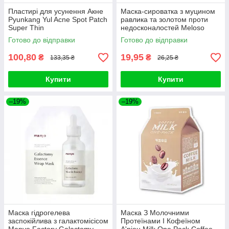
Пластирі для усунення Акне
Маска-сироватка з муцином
Pyunkang Yul Acne Spot Patch
равлика та золотом проти
Super Thin
недосконалостей Meloso
Snail + Gold Anti Blemish
Готово до відправки
Готово до відправки
100,80
19,95
₴
₴
133,35 ₴
26,25 ₴
Купити
Купити
–19%
–19%
Маска гідрогелева
Маска З Молочними
заспокійлива з галактомісісом
Протеїнами І Кофеїном