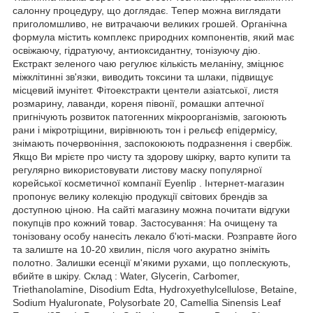
салонну процедуру, що доглядає. Тепер можна виглядати
приголомшливо, не витрачаючи великих грошей. Органічна
формула містить комплекс природних компонентів, який має
освіжаючу, гідратуючу, антиоксидантну, тонізуючу дію.
Екстракт зеленого чаю регулює кількість меланіну, зміцнює
міжклітинні зв'язки, виводить токсини та шлаки, підвищує
місцевий імунітет. Фітоекстракти центели азіатської, листя
розмарину, лаванди, кореня півонії, ромашки аптечної
пригнічують розвиток патогенних мікроорганізмів, загоюють
рани і мікротріщини, вирівнюють тон і рельєф епідермісу,
знімають почервоніння, заспокоюють подразнення і свербіж.
Якщо Ви мрієте про чисту та здорову шкірку, варто купити та
регулярно використовувати листову маску популярної
корейської косметичної компанії Eyenlip . Інтернет-магазин
пропонує велику колекцію продукції світових брендів за
доступною ціною. На сайті магазину можна почитати відгуки
покупців про кожний товар. Застосування: На очищену та
тонізовану особу нанесіть лекало б'юті-маски. Розправте його
та залиште на 10-20 хвилин, після чого акуратно зніміть
полотно. Залишки есенції м'якими рухами, що поплескують,
вбийте в шкіру. Склад : Water, Glycerin, Carbomer,
Triethanolamine, Disodium Edta, Hydroxyethylcellulose, Betaine,
Sodium Hyaluronate, Polysorbate 20, Camellia Sinensis Leaf