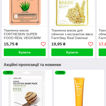
Тканинна маска
Тканинна маска для
Ткан
FORTHESKIN SUPER
обличчя з екстрактом вівса
обли
FOOD REAL VEGIFARM
FarmStay Real Oatmeal
Farm
DOUBLE SHOT MASK-Aloe
Essence Mask 23ml
Vita
15,75
19,95
17,
₴
₴
23ml
Купити
Купити
Акційні пропозиції та новинки
–29%
–25%