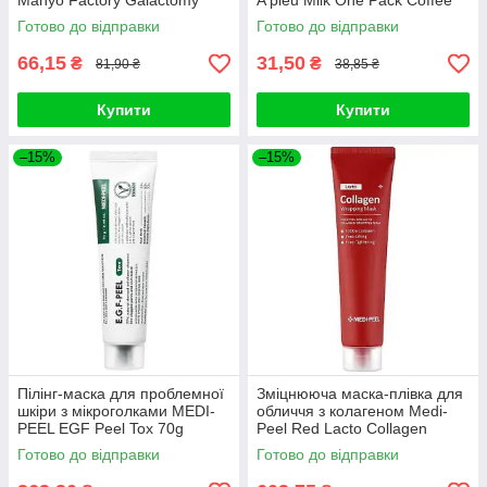
Manyo Factory Galactomy
A'pieu Milk One Pack Coffee
Essence Wrap Mask 30ml
Milk
Готово до відправки
Готово до відправки
66,15
31,50
₴
₴
81,90 ₴
38,85 ₴
Купити
Купити
–15%
–15%
Пілінг-маска для проблемної
Зміцнююча маска-плівка для
шкіри з мікроголками MEDI-
обличчя з колагеном Medi-
PEEL EGF Peel Tox 70g
Peel Red Lacto Collagen
Wrapping Mask 70ml
Готово до відправки
Готово до відправки