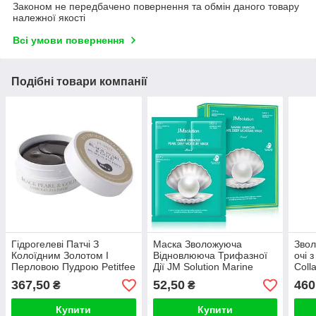
Законом не передбачено повернення та обмін даного товару
належної якості
Всі умови повернення
Подібні товари компанії
Гідрогелеві Патчі З
Маска Зволожуюча
Звол
Колоїдним Золотом І
Відновлююча Трифазної
очі 
Перловою Пудрою Petitfee
Дії JM Solution Marine
Coll
Black Pearl&Gold Hydrogel
Luminous Pearl Deep
patc
367,50
52,50
460
₴
₴
Eye Patch
Moisture Mask Pear
Купити
Купити