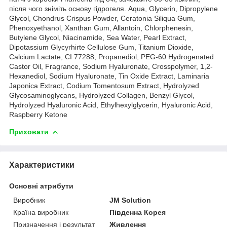
після чого зніміть основу гідрогеля. Aqua, Glycerin, Dipropylene
Glycol, Chondrus Crispus Powder, Ceratonia Siliqua Gum,
Phenoxyethanol, Xanthan Gum, Allantoin, Chlorphenesin,
Butylene Glycol, Niacinamide, Sea Water, Pearl Extract,
Dipotassium Glycyrhirte Cellulose Gum, Titanium Dioxide,
Calcium Lactate, CI 77288, Propanediol, PEG-60 Hydrogenated
Castor Oil, Fragrance, Sodium Hyaluronate, Crosspolymer, 1,2-
Hexanediol, Sodium Hyaluronate, Tin Oxide Extract, Laminaria
Japonica Extract, Codium Tomentosum Extract, Hydrolyzed
Glycosaminoglycans, Hydrolyzed Collagen, Benzyl Glycol,
Hydrolyzed Hyaluronic Acid, Ethylhexylglycerin, Hyaluronic Acid,
Raspberry Ketone
Приховати
Характеристики
Основні атрибути
Виробник
JM Solution
Країна виробник
Південна Корея
Призначення і результат
Живлення