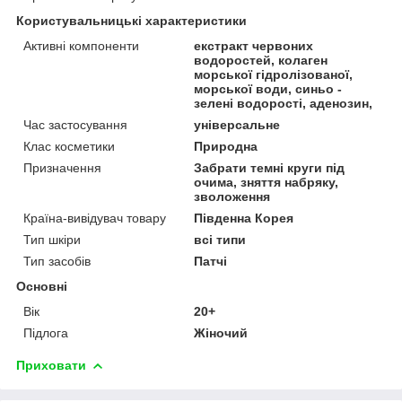
Користувальницькі характеристики
Активні компоненти
екстракт червоних
водоростей, колаген
морської гідролізованої,
морської води, синьо -
зелені водорості, аденозин,
Час застосування
універсальне
Клас косметики
Природна
Призначення
Забрати темні круги під
очима, зняття набряку,
зволоження
Країна-вивідувач товару
Південна Корея
Тип шкіри
всі типи
Тип засобів
Патчі
Основні
Вік
20+
Підлога
Жіночий
Приховати