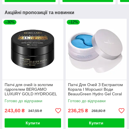
Акційні пропозиції та новинки
–30%
–12%
Патчі для очей із золотим
Патчі Для Очей З Екстрактом
гідрогелем BERGAMO
Корала І Морської Води
LUXURY GOLD HYDROGEL
BeauuGreen Hydro Gel Coral
EYE PATCH (60PCS)
& Aqua Eye Patch (Стандарт)
Готово до відправки
Готово до відправки
243,60
236,25
₴
₴
347,55 ₴
268,80 ₴
Купити
Купити