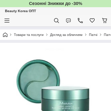
Сезонні Знижки до -30%
Beauty Korea ОПТ
Товари та послуги
Догляд за обличчям
Патчі
Патч