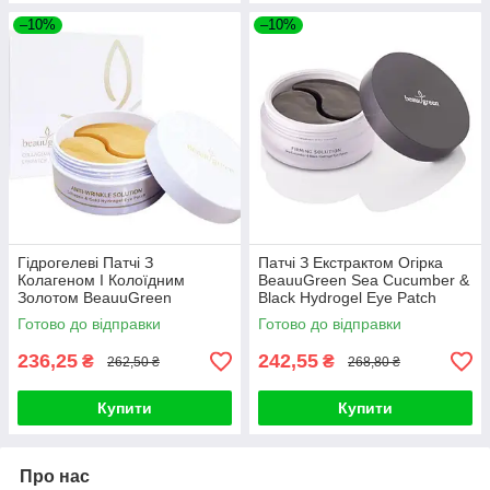
–10%
–10%
Гідрогелеві Патчі З
Патчі З Екстрактом Огірка
Колагеном І Колоїдним
BeauuGreen Sea Cucumber &
Золотом BeauuGreen
Black Hydrogel Eye Patch
Collagen & Gold Hydrogel Eye
Готово до відправки
Готово до відправки
Patch
236,25
242,55
₴
₴
262,50 ₴
268,80 ₴
Купити
Купити
Про нас