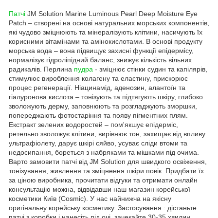
Патчі
JM Solution Marine Luminous Pearl Deep Moisture Eye
Patch – створені на основі натуральних морських компонентів,
які чудово зміцнюють та мінералізують клітини, насичують їх
корисними вітамінами та амінокислотами. В основі продукту
морська вода – вона підвищує захисні функції епідермісу,
нормалізує гідроліпідний баланс, знижує кількість вільних
радикалів. Перлина
пудра
- зміцнює стінки судин та капілярів,
стимулює вироблення колагену та еластину, прискорює
процес регенерації. Ніацинамід, аденозин, алантоїн та
гіалуронова кислота – тонізують та підтягують шкіру, глибоко
зволожують дерму, заповнюють та розгладжують зморшки,
попереджають фотостаріння та появу пігментних плям.
Екстракт зелених водоростей – пом'якшує епідерміс,
ретельно зволожує клітини, вирівнює тон, захищає від впливу
ультрафіолету, дарує шкірі сяйво, усуває сліди втоми та
недосипання, бореться з набряками та мішками під очима.
Варто замовити патчі від JM Solution для швидкого освіження,
тонізування, живлення та зміцнення шкіри повік. Придбати їх
за ціною виробника, прочитати відгуки та отримати онлайн
консультацію можна, відвідавши наш магазин корейської
косметики Київ (Cosmic). У нас найнижча на якісну
оригінальну корейську косметику. Застосування : дістаньте
патчі з коробки і нанесіть під очі, зачекайте 30-35 хвилин,