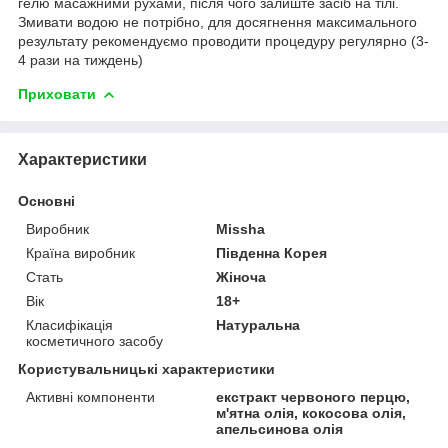
гелю масажними рухами, після чого залиште засіб на тілі.
Змивати водою не потрібно, для досягнення максимального
результату рекомендуємо проводити процедуру регулярно (3-
4 рази на тиждень)
Приховати
Характеристики
Основні
Виробник
Missha
Країна виробник
Південна Корея
Стать
Жіноча
Вік
18+
Класифікація
Натуральна
косметичного засобу
Користувальницькі характеристики
Активні компоненти
екстракт червоного перцю,
м'ятна олія, кокосова олія,
апельсинова олія