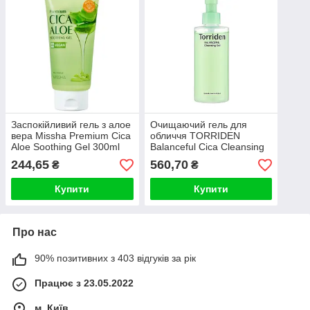
Заспокійливий гель з алое
Очищаючий гель для
вера Missha Premium Cica
обличчя TORRIDEN
Aloe Soothing Gel 300ml
Balanceful Cica Cleansing
Gel 200ml
244,65
560,70
₴
₴
Купити
Купити
Про нас
90% позитивних з 403 відгуків за рік
Працює з 23.05.2022
м. Київ