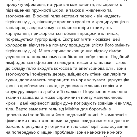
продукту ефективні, натуральні компоненти, які сприяють
підвищенню пружності шкіри, а також її живленню та
зволоженню. В основі гелю екстракт перцю - він надають
зігрівальну дію, підвищує приплив крові та мікроциркуляцію в
капілярах, завдяки чому всі ділянки шкіри отримують
харчування, прискорюються обмінні процеси в клітинах,
покращується тургор шкіри. Екстракт м'яти - освіжає, цей
холодок ви відчуєте на початку процедури (після його змінить
зігрівальну дію). М'ята сприяє покращенню відтоку лімфи,
усуненню та подальшому запобіганню набряклості. Подібний
лімфодренаж ефективно виводить токсини та шлаки. Також
до складу гелю входять кокосова та апельсинова олії , вони
зволожують і тонізують дерму, зміцнюють стінки капілярів та
судин, допомагають покращити та нормалізувати циркуляцію
крові в проблемних зонах, це допомагає значно вирівняти
структуру шкіри та зробити її гладкою. Порушення живлення
тканин і зайва вага може спричинити появу «апельсинової
кірки», дані нерівності шкіри дуже погіршують зовнішній вигляд
тіла. Варто замовити гель від Mishha для боротьби з
целюлітом і запобігання його подальшій появі. У комплексі з
фізичними навантаженнями ви дуже швидко зможете досягти
бажаного результату і отримати тіло своєї мрії. Застосування:
на попередньо очищені проблемні зони наносите ніжного