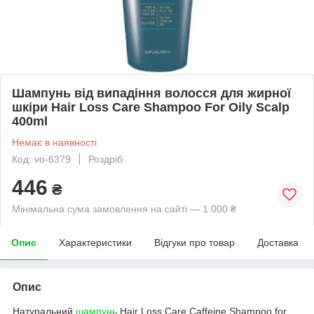
Шампунь від випадіння волосся для жирної
шкіри Hair Loss Care Shampoo For Oily Scalp
400ml
Немає в наявності
Код: vo-6379
Роздріб
446
₴
Мінімальна сума замовлення на сайті — 1 000 ₴
Опис
Характеристики
Відгуки про товар
Доставка
Опис
Натуральний
шампунь
Hair Loss Care Caffeine Shampoo for