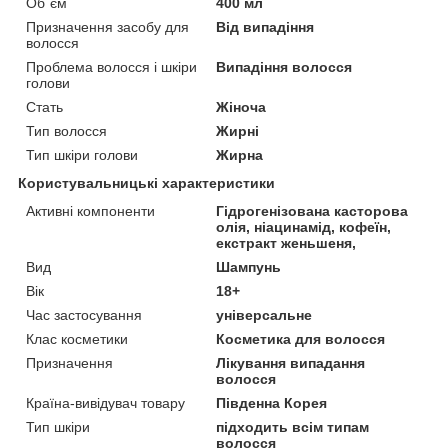
Об`єм
400 мл
Призначення засобу для
Від випадіння
волосся
Проблема волосся і шкіри
Випадіння волосся
голови
Стать
Жіноча
Тип волосся
Жирні
Тип шкіри голови
Жирна
Користувальницькі характеристики
Активні компоненти
Гідрогенізована касторова
олія, ніацинамід, кофеїн,
екстракт женьшеня,
Вид
Шампунь
Вік
18+
Час застосування
універсальне
Клас косметики
Косметика для волосся
Призначення
Лікування випадання
волосся
Країна-вивідувач товару
Південна Корея
Тип шкіри
підходить всім типам
волосся