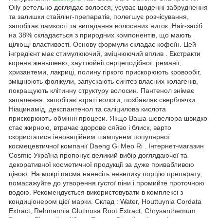
Oily ретельно доглядає волосся, усуває щоденні забруднення
та залишки стайлінг-препаратів, полегшує розчісування,
запобігає ламкості та випадання волосяних ниток. Hair-засіб
на 38% складається з природних компонентів, що мають
цілющі властивості. Основу формули складає кофеїн. Цей
інгредієнт має стимулюючий, зміцнюючий вплив . Екстракти
кореня женьшеню, хауттюйнії серцеподібної, реманії,
хризантеми, лакриці, полину гіркого прискорюють кровообіг,
зміцнюють фолікули, запускають синтез власних колагенів,
покращують клітинну структуру волосин. Пантенол знімає
запалення, запобігає втраті вологи, позбавляє сверблячки.
Ніацинамід, декспантенол та саліцилова кислота
прискорюють обмінні процеси. Якщо Ваша шевелюра швидко
стає жирною, втрачає здорове сяйво і блиск, варто
скористатися інноваційним шампунем популярної
космецевтичної компанії Daeng Gi Meo Ri . Інтернет-магазин
Cosmic Україна пропонує великий вибір доглядаючої та
декоративної косметичної продукції за дуже привабливою
ціною. На мокрі пасма нанесіть невелику порцію препарату,
помасажуйте до утворення густої піни і промийте проточною
водою. Рекомендується використовувати в комплексі з
кондиціонером цієї марки. Склад : Water, Houttuynia Cordata
Extract, Rehmannia Glutinosa Root Extract, Chrysanthemum