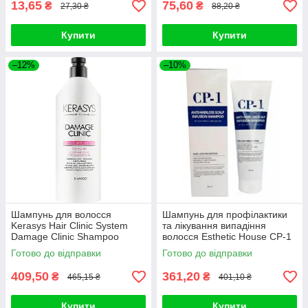
13,65
75,60
₴
₴
27,30 ₴
88,20 ₴
Купити
Купити
–12%
–10%
Шампунь для волосся
Шампунь для профілактики
Kerasys Hair Clinic System
та лікування випадіння
Damage Clinic Shampoo
волосся Esthetic House CP-1
600ml
Anti-Hair Loss Scalp
Готово до відправки
Готово до відправки
409,50
361,20
₴
₴
465,15 ₴
401,10 ₴
Купити
Купити