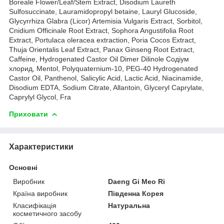
Boreale Flower/Leaf/Stem Extract, Disodium Laureth
Sulfosuccinate, Lauramidopropyl betaine, Lauryl Glucoside,
Glycyrrhiza Glabra (Licor) Artemisia Vulgaris Extract, Sorbitol,
Cnidium Officinale Root Extract, Sophora Angustifolia Root
Extract, Portulaca oleracea extraction, Poria Cocos Extract,
Thuja Orientalis Leaf Extract, Panax Ginseng Root Extract,
Caffeine, Hydrogenated Castor Oil Dimer Dilinole Содіум
хлорид, Mentol, Polyquaternium-10, PEG-40 Hydrogenated
Castor Oil, Panthenol, Salicylic Acid, Lactic Acid, Niacinamide,
Disodium EDTA, Sodium Citrate, Allantoin, Glyceryl Caprylate,
Caprylyl Glycol, Fra
Приховати
Характеристики
Основні
Виробник
Daeng Gi Meo Ri
Країна виробник
Південна Корея
Класифікація
Натуральна
косметичного засобу