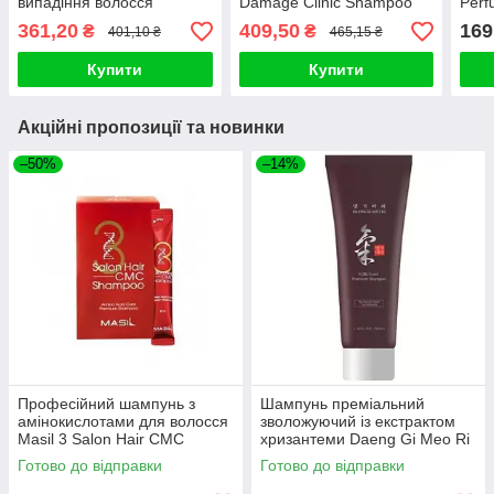
випадіння волосся
Damage Clinic Shampoo
Perf
Esthetic House CP-1 Anti-
600ml
Osm
361,20
409,50
169
₴
₴
401,10 ₴
465,15 ₴
Hair Loss Scalp
Купити
Купити
Акційні пропозиції та новинки
–50%
–14%
Професійний шампунь з
Шампунь преміальний
амінокислотами для волосся
зволожуючий із екстрактом
Masil 3 Salon Hair CMC
хризантеми Daeng Gi Meo Ri
Shampoo (1 шт)
Ki Gold Shampoo 50ml
Готово до відправки
Готово до відправки