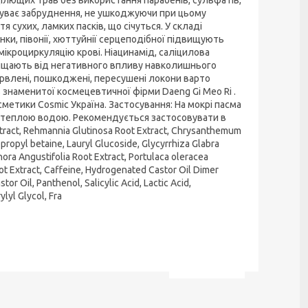
усуває забруднення, не ушкоджуючи при цьому
сухих, ламких пасків, що січуться. У складі
и, півонії, хюттуйнії серцеподібної підвищують
ікроциркуляцію крові. Ніацинамід, саліцилова
хищають від негативного впливу навколишнього
арвлені, пошкоджені, пересушені локони варто
аменитої космецевтичної фірми Daeng Gi Meo Ri .
метики Cosmic Україна. Застосування: На мокрі пасма
е теплою водою. Рекомендується застосовувати в
tract, Rehmannia Glutinosa Root Extract, Chrysanthemum
ropyl betaine, Lauryl Glucoside, Glycyrrhiza Glabra
phora Angustifolia Root Extract, Portulaca oleracea
oot Extract, Caffeine, Hydrogenated Castor Oil Dimer
 Oil, Panthenol, Salicylic Acid, Lactic Acid,
lyl Glycol, Fra