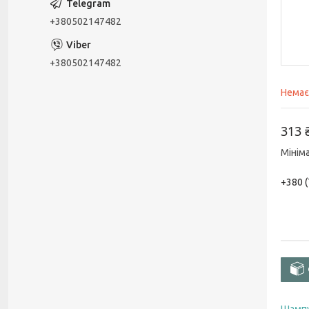
+380502147482
+380502147482
Немає
313 
Мінім
+380 (
Шамп