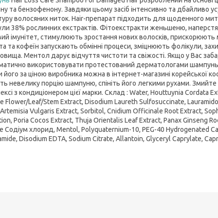
ону та бензофенону. Завдяки цьому засіб інтенсивно та дбайливо 
туру волосяних ниток. Hair-препарат підходить для щоденного миття 
ли 38% рослинних екстрактів. Фітоекстракти женьшеню, наперстянк
вий імунітет, стимулюють зростання нових волосків, прискорюють м
та та кофеїн запускають обмінні процеси, зміцнюють фолікули, за
овища. Ментол дарує відчуття чистоти та свіжості. Якщо у Вас заб
матично використовувати протестований дерматологами шампунь зн
и його за ціною виробника можна в інтернет-магазині корейської кос
іть невелику порцію шампуню, спініть його легкими рухами. Змийт
ксі з кондиціонером цієї марки. Склад : Water, Houttuynia Cordata Ex
e Flower/Leaf/Stem Extract, Disodium Laureth Sulfosuccinate, Lauramidop
) Artemisia Vulgaris Extract, Sorbitol, Cnidium Officinale Root Extract, So
tion, Poria Cocos Extract, Thuja Orientalis Leaf Extract, Panax Ginseng R
le Содіум хлорид, Mentol, Polyquaternium-10, PEG-40 Hydrogenated Castor
amide, Disodium EDTA, Sodium Citrate, Allantoin, Glyceryl Caprylate, Capry