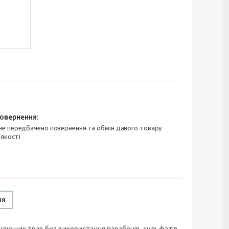
 якості
ня
цілющих трав без використання парабенів, сульфатів,