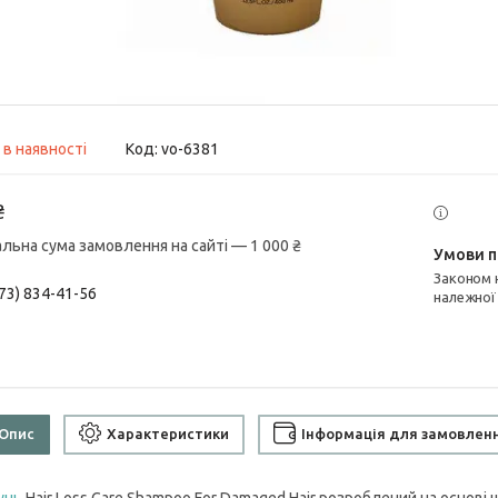
 в наявності
Код:
vo-6381
₴
альна сума замовлення на сайті — 1 000 ₴
Законом не передбачено повернення та обмін даного товару
73) 834-41-56
належної
Опис
Характеристики
Інформація для замовлен
унь
Hair Loss Care Shampoo For Damaged Hair розроблений на основі 