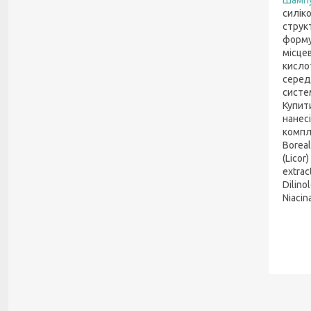
силік
струк
форму
місце
кисло
серед
систе
Купит
нанес
компле
Boreal
(Licor
extrac
Dilino
Niacin