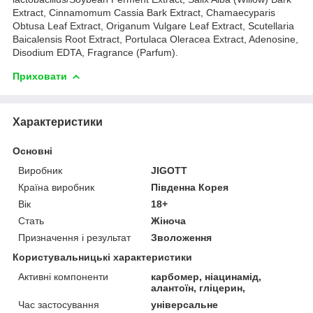
Extract, Cinnamomum Cassia Bark Extract, Chamaecyparis
Obtusa Leaf Extract, Origanum Vulgare Leaf Extract, Scutellaria
Baicalensis Root Extract, Portulaca Oleracea Extract, Adenosine,
Disodium EDTA, Fragrance (Parfum).
Приховати
Характеристики
Основні
Виробник
JIGOTT
Країна виробник
Південна Корея
Вік
18+
Стать
Жіноча
Призначення і результат
Зволоження
Користувальницькі характеристики
Активні компоненти
карбомер, ніацинамід,
алантоїн, гліцерин,
Час застосування
універсальне