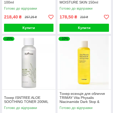
100ml
MOISTURE SKIN 150ml
Готово до відправки
Готово до відправки
218,40
178,50
₴
₴
257,25 ₴
210 ₴
Купити
Купити
–15%
–10%
Тонер-есенція для обличчя
Тонер ISNTREE ALOE
TRIMAY Vita Physalis
SOOTHING TONER 200ML
Niacinamide Dark Stop &
Bright Essence Toner 200ml
Готово до відправки
Готово до відправки