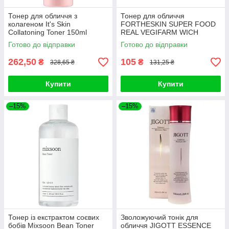
Тонер для обличчя з
Тонер для обличчя
колагеном It's Skin
FORTHESKIN SUPER FOOD
Collatoning Toner 150ml
REAL VEGIFARM WICH
HAZEL TONER-Coconut
Готово до відправки
Готово до відправки
280ml
262,50
105
₴
₴
328,65 ₴
131,25 ₴
Купити
Купити
–15%
–15%
Тонер із екстрактом соєвих
Зволожуючий тонік для
бобів Mixsoon Bean Toner
обличчя JIGOTT ESSENCE