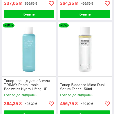
337,05
364,35
₴
₴
395,85 ₴
405,30 ₴
Купити
Купити
–10%
–5%
Тонер-есенція для обличчя
TRIMAY Peptaluronic
Тонер Biodance Micro Dual
Edelweiss Hydra Lifting UP
Serum Toner 150ml
Essence Toner 200ml
Готово до відправки
Готово до відправки
364,35
456,75
₴
₴
405,30 ₴
480,90 ₴