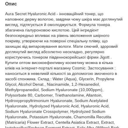
Опис
Aura Secret Hyaluronic Acid - інноваційний тонер, що
наповнює дерму вологою, завдяки чому шкіра має доглянутий
вигляд, підтягується й омолоджується. Формула тонера
збагачена гіалуроновою кислотою. Цей інгредієнт
безпосередньо впливає на рівень зволоження шкірного
покриву, утворюючи на поверхні спеціальну плівку, що
захищає від випаровування вологи. Мати сяючий, здоровий
доглянутий вигляд абсолютно нескладно, регулярно
користуючись тонером південнокорейської фірми Jigott .
Купити оптом високоефективну косметику можна в кілька
кліків на інтернет-порталі магазину Cosmic. Застосування :
наноситься в невеликій кількості за допомогою змоченого в
засобі спонжика. Склад : Water (Aqua), Glycerin, Propylene
Glycol, Alcohol Denat., Niacinamide, 1,2-Hexanediol,
Methylpropanediol, Sodium Hyaluronate (10,000ppm),
Polysorbate 80, Carbomer, Triethanolamine, Allantoin,
Hydroxypropyltrimonium Hyaluronate, Sodium Acetylated
Hyaluronate, Hydrolyzed Hyaluronic Acid, Hyaluronic Acid,
Sodium Hyaluronate Crosspolymer, Hydrolyzed Sodium
Hyaluronate, Potassium Hyaluronate, Chamomilla Recutita
(Matricaria) Flower Extract, Centella Asiatica Extract, Extract,
lactobacillus/Soybean Ferment Extract, Salix Alba (Willow) Bark