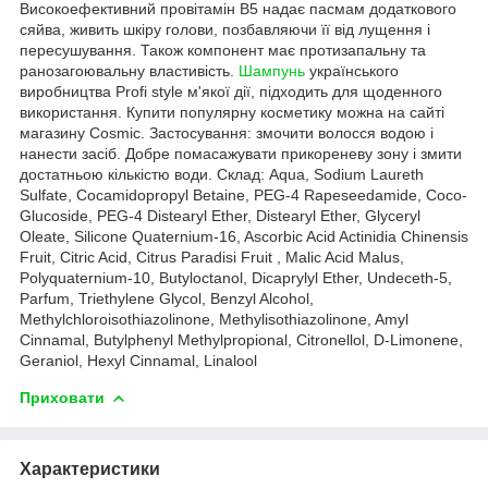
Високоефективний провітамін В5 надає пасмам додаткового
сяйва, живить шкіру голови, позбавляючи її від лущення і
пересушування. Також компонент має протизапальну та
ранозагоювальну властивість.
Шампунь
українського
виробництва Profi style м'якої дії, підходить для щоденного
використання. Купити популярну косметику можна на сайті
магазину Cosmic. Застосування: змочити волосся водою і
нанести засіб. Добре помасажувати прикореневу зону і змити
достатньою кількістю води. Склад: Aqua, Sodium Laureth
Sulfate, Cocamidopropyl Betaine, PEG-4 Rapeseedamide, Coco-
Glucoside, PEG-4 Distearyl Ether, Distearyl Ether, Glyceryl
Oleate, Silicone Quaternium-16, Ascorbic Acid Actinidia Chinensis
Fruit, Citric Acid, Citrus Paradisi Fruit , Malic Acid Malus,
Polyquaternium-10, Butyloctanol, Dicaprylyl Ether, Undeceth-5,
Parfum, Triethylene Glycol, Benzyl Alcohol,
Methylchloroisothiazolinone, Methylisothiazolinone, Amyl
Cinnamal, Butylphenyl Methylpropional, Citronellol, D-Limonene,
Geraniol, Hexyl Cinnamal, Linalool
Приховати
Характеристики