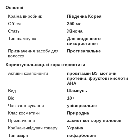
Основні
Країна виробник
Південна Корея
Об`єм
250 мл
Стать
Жіноча
Тип шампуню
Для щоденного
використання
Призначення засобу для
Протизапальне
волосся
Користувальницькі характеристики
Активні компоненти
провітамін В5, молочні
протеїни, фруктові кислоти
АНА
Вид
Шампунь
Вік
18+
Час застосування
універсальне
Клас косметики
Природна
Призначення
захист кольору волосся
Країна-вивідувач товару
Україна
Тип шкіри
пофарбовані