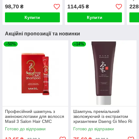
98,70
114,45
228
₴
₴
Купити
Купити
Акційні пропозиції та новинки
–50%
–14%
Професійний шампунь з
Шампунь преміальний
амінокислотами для волосся
зволожуючий із екстрактом
Masil 3 Salon Hair CMC
хризантеми Daeng Gi Meo Ri
Shampoo (1 шт)
Ki Gold Shampoo 50ml
Готово до відправки
Готово до відправки