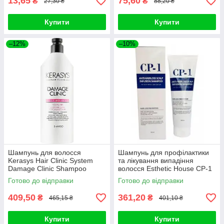
13,65
75,60
₴
₴
27,30 ₴
88,20 ₴
Купити
Купити
–12%
–10%
Шампунь для волосся
Шампунь для профілактики
Kerasys Hair Clinic System
та лікування випадіння
Damage Clinic Shampoo
волосся Esthetic House CP-1
600ml
Anti-Hair Loss Scalp
Готово до відправки
Готово до відправки
409,50
361,20
₴
₴
465,15 ₴
401,10 ₴
Купити
Купити