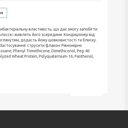
ня
ибактеріальну властивість, що дає змогу запобігти
волосся і живлять його зсередини. Кондиціонер від
 доглянутим, додасть йому шовковистості та блиску.
 Застосування: струсити флакон. Рівномірно
xane, Phenyl Trimethicone, Dimethiconol, Peg-40
rolyzed Wheat Protein, Polyquaternium-16, Panthenol,