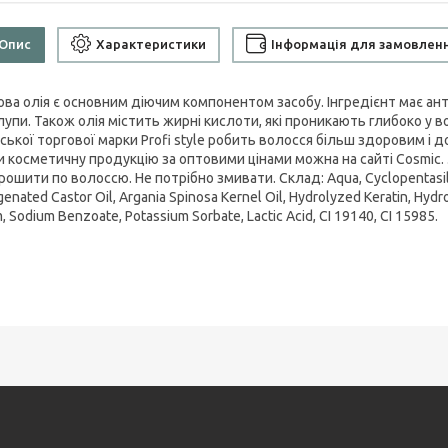
Опис
Характеристики
Інформація для замовлен
ова олія є основним діючим компонентом засобу. Інгредієнт має ант
 лупи. Також олія містить жирні кислоти, які проникають глибоко у 
нської торгової марки Profi style робить волосся більш здоровим і
и косметичну продукцію за оптовими цінами можна на сайті Cosmic.
ошити по волоссю. Не потрібно змивати. Склад: Aqua, Cyclopentasilo
enated Castor Oil, Argania Spinosa Kernel Oil, Hydrolyzed Keratin, Hyd
, Sodium Benzoate, Potassium Sorbate, Lactic Acid, CI 19140, CI 15985.