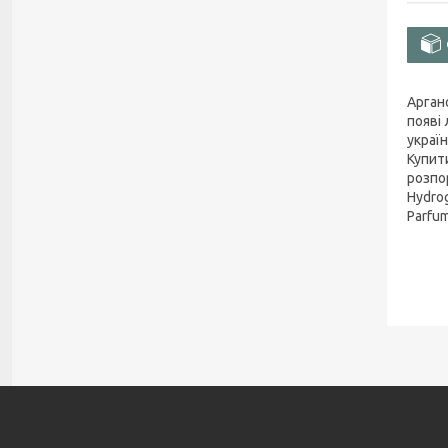
Арган
появі
украї
Купит
розпор
Hydrog
Parfum