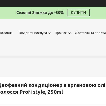
Сезонні Знижки до -30%
КУПИТИ
Головна
Товари та послуги
Про нас
Доставка та оплата
вофазний кондиціонер з аргановою олі
олосся Profi style, 250ml