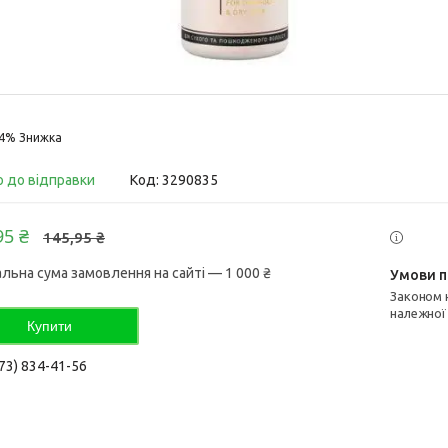
14%
о до відправки
Код:
3290835
95 ₴
145,95 ₴
альна сума замовлення на сайті — 1 000 ₴
Законом не передбачено повернення та обмін даного товару
належної
Купити
73) 834-41-56