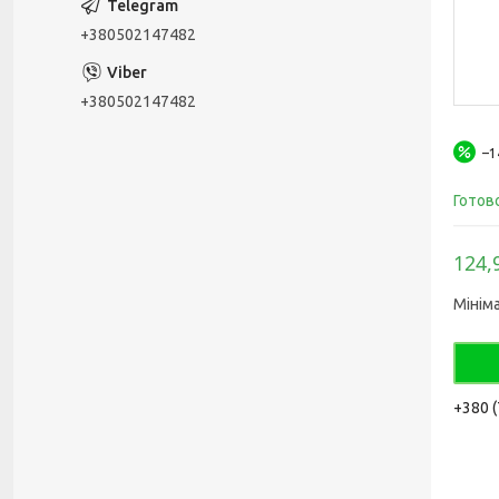
+380502147482
+380502147482
–
Готов
124,
Мінім
+380 (