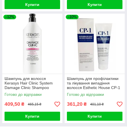
Купити
Купити
–12%
–10%
Шампунь для волосся
Шампунь для профілактики
Kerasys Hair Clinic System
та лікування випадіння
Damage Clinic Shampoo
волосся Esthetic House CP-1
600ml
Anti-Hair Loss Scalp
Готово до відправки
Готово до відправки
409,50
361,20
₴
₴
465,15 ₴
401,10 ₴
Купити
Купити