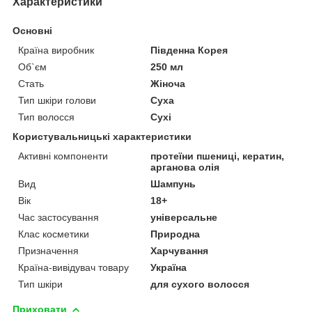
Характеристики
Основні
Країна виробник
Південна Корея
Об`єм
250 мл
Стать
Жіноча
Тип шкіри голови
Суха
Тип волосся
Сухі
Користувальницькі характеристики
Активні компоненти
протеїни пшениці, кератин,
арганова олія
Вид
Шампунь
Вік
18+
Час застосування
універсальне
Клас косметики
Природна
Призначення
Харчування
Країна-вивідувач товару
Україна
Тип шкіри
для сухого волосся
Приховати