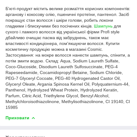
Б'юті-продукт містить велике розмаїття корисних компонентів:
арганову і кокосову олію, пшеничні протеїни, пантенол. Засіб
покращує стан волосся і шкіри голови, робить локони
гладкими і блискучими без посічених кінців.
Шампунь
для
сухого і ламкого волосся від української фірми Profi style
дбайливо очищає пасма від забруднень, також має
властивості кондиціонера, пом'якшуючи волосся. Купити
косметичну продукцію можна в магазині Cosmic.
Застосування: на мокре волосся нанести шампунь, спінити, а
потім змити водою. Склад: Aqua, Sodium Laureth Sulfate,
Coco-Glucoside, Disodium Laureth Sulfosuccinate, PEG-4
Rapeseedamide, Cocamidopropyl Betaine, Sodium Chloride,
PEG-7 Glyceryl Cocoate, PEG-40 Hydrogenated Castor Oil,
Glyceryl Oleate, Argania Spinosa Kernel Oil, Polyquaternium-44,
Panthenol, Hydrolyzed Wheat Protein, Hydrolyzed Keratin,
Parfum, Citric Acid, Triethylene Glycol, Benzyl Alcohol,
Methylchloroisothiazolinone, Methylisothiazolinone, CI 19140, CI
15985
Приховати