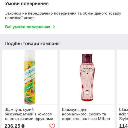
Умови повернення
Законом не передбачено повернення та обмін даного товару
належної якості
Всі умови повернення
Подібні товари компанії
Шампунь сухий
Шампунь для
Шамп
безсульфатний з кокосом
нормального, сухого та
всіх
та екзотичними фруктами
жорсткого волосся Milbon
Styl
для волосся Batiste Batiste
Jemile Fran Shampoo
Sham
236,25
114
₴
Tropical 200 мл 200ml
Diamond 200ml