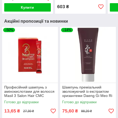
603
₴
Купити
Акційні пропозиції та новинки
–50%
–14%
Професійний шампунь з
Шампунь преміальний
амінокислотами для волосся
зволожуючий із екстрактом
Masil 3 Salon Hair CMC
хризантеми Daeng Gi Meo Ri
Shampoo (1 шт)
Ki Gold Shampoo 50ml
Готово до відправки
Готово до відправки
13,65
75,60
₴
₴
27,30 ₴
88,20 ₴