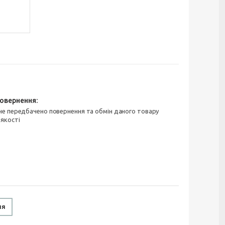
 якості
ня