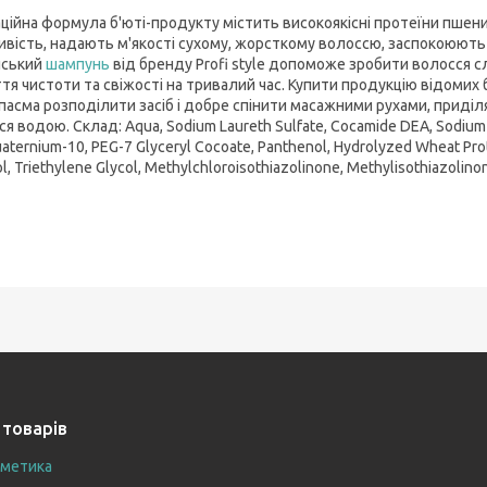
аційна формула б'юті-продукту містить високоякісні протеїни пшен
ивість, надають м'якості сухому, жорсткому волоссю, заспокоюють 
нський
шампунь
від бренду Profi style допоможе зробити волосся с
тя чистоти та свіжості на тривалий час. Купити продукцію відомих 
 пасма розподілити засіб і добре спінити масажними рухами, приді
я водою. Склад: Aqua, Sodium Laureth Sulfate, Cocamide DEA, Sodium 
aternium-10, PEG-7 Glyceryl Cocoate, Panthenol, Hydrolyzed Wheat Prote
l, Triethylene Glycol, Methylchloroisothiazolinone, Methylisothiazolino
 товарів
сметика