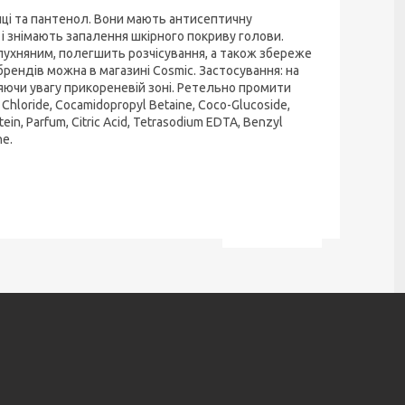
иці та пантенол. Вони мають антисептичну
і знімають запалення шкірного покриву голови.
лухняним, полегшить розчісування, а також збереже
брендів можна в магазині Cosmic. Застосування: на
ляючи увагу прикореневій зоні. Ретельно промити
Chloride, Cocamidopropyl Betaine, Coco-Glucoside,
in, Parfum, Citric Acid, Tetrasodium EDTA, Benzyl
ne.