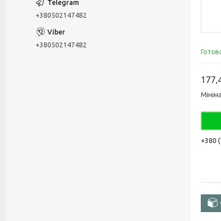
+380502147482
+380502147482
Готов
177,
Мінім
+380 (