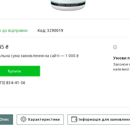
о до відправки
Код:
3290019
45 ₴
альна сума замовлення на сайті — 1 000 ₴
Законом не передбачено повернення та обмін даного товару
належної
Купити
73) 834-41-56
Опис
Характеристики
Інформація для замовлен