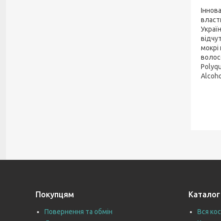
Іннов
власт
Украї
відчут
мокрі
волосс
Polyqu
Alcoho
Покупцям
Каталог
Повернення та обмін
Вся ко