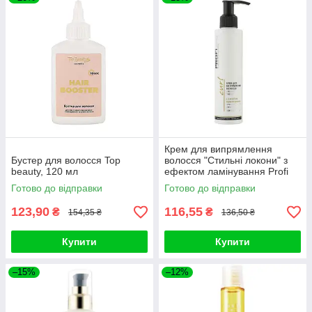
Крем для випрямлення
Бустер для волосся Top
волосся "Стильні локони" з
beauty, 120 мл
ефектом ламінування Profi
Style Cream Straightening
Готово до відправки
Готово до відправки
123,90
116,55
₴
₴
154,35 ₴
136,50 ₴
Купити
Купити
–15%
–12%