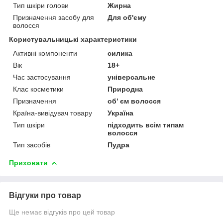
Тип шкіри голови
Жирна
Призначення засобу для
Для об'єму
волосся
Користувальницькі характеристики
Активні компоненти
силика
Вік
18+
Час застосування
універсальне
Клас косметики
Природна
Призначення
об’ єм волосся
Країна-вивідувач товару
Україна
Тип шкіри
підходить всім типам
волосся
Тип засобів
Пудра
Приховати
Відгуки про товар
Ще немає відгуків про цей товар