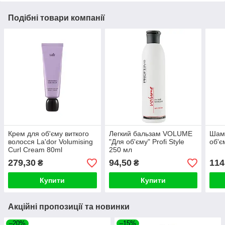
Подібні товари компанії
Крем для об'єму виткого
Легкий бальзам VOLUME
Шам
волосся La'dor Volumising
"Для об'єму" Profi Style
об'є
Curl Cream 80ml
250 мл
279,30
94,50
114
₴
₴
Купити
Купити
Акційні пропозиції та новинки
–20%
–15%