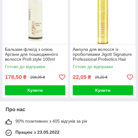
Бальзам-флюїд з олією
Ампула для волосся із
Аргани для пошкодженого
пробіотиками Jigott Signature
волосся Profi style 100ml
Professional Probiotics Hair
Ampoule 13ml
Готово до відправки
Готово до відправки
178,50
22,05
₴
₴
208,95 ₴
25,20 ₴
Купити
Купити
Про нас
90% позитивних з 405 відгуків за рік
Працює з 23.05.2022