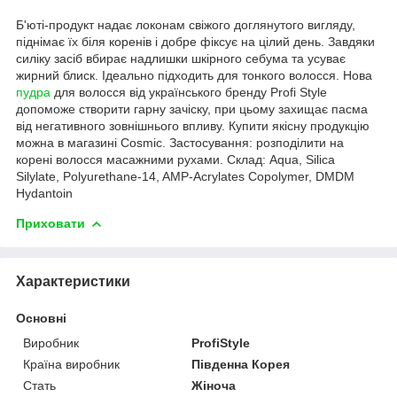
Б'юті-продукт надає локонам свіжого доглянутого вигляду,
піднімає їх біля коренів і добре фіксує на цілий день. Завдяки
силіку засіб вбирає надлишки шкірного себума та усуває
жирний блиск. Ідеально підходить для тонкого волосся. Нова
пудра
для волосся від українського бренду Profi Style
допоможе створити гарну зачіску, при цьому захищає пасма
від негативного зовнішнього впливу. Купити якісну продукцію
можна в магазині Cosmic. Застосування: розподілити на
корені волосся масажними рухами. Склад: Aqua, Silica
Silylate, Polyurethane-14, AMP-Acrylates Copolymer, DMDM
Hydantoin
Приховати
Характеристики
Основні
Виробник
ProfiStyle
Країна виробник
Південна Корея
Стать
Жіноча