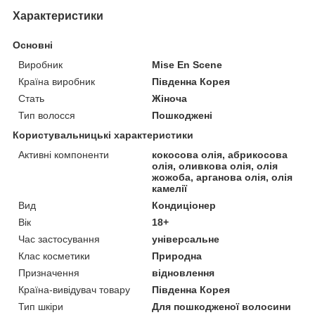
Характеристики
Основні
Виробник
Mise En Scene
Країна виробник
Південна Корея
Стать
Жіноча
Тип волосся
Пошкоджені
Користувальницькі характеристики
Активні компоненти
кокосова олія, абрикосова
олія, оливкова олія, олія
жожоба, арганова олія, олія
камелії
Вид
Кондиціонер
Вік
18+
Час застосування
універсальне
Клас косметики
Природна
Призначення
відновлення
Країна-вивідувач товару
Південна Корея
Тип шкіри
Для пошкодженої волосини