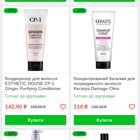
–10%
–10%
Кондиціонер для волосся
Концентрований бальзам для
ESTHETIC HOUSE CP-1
пошкодженого волосся
Ginger Purifying Conditioner
Kerasys Damage Clinic
100ml
Treatment 300ml
Готово до відправки
Готово до відправки
142,80
210
₴
₴
158,55 ₴
233,10 ₴
Купити
Купити
–10%
–10%