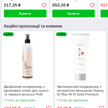
MISE-EN-SCENE
217,35
553,35
417
₴
₴
PERFECT SERUM
STYLING CONDITIONE
Купити
Купити
Акційні пропозиції та новинки
–14%
–14%
Двофазний кондиціонер з
Зволожуючий кондиціонер з
аргановою олією для сухого
екстрактом женьшеню Daeng
та ламкого волосся Profi
Gi Meo Ri Ki Gold Premium
style, 250ml
Treatment 50ml
Готово до відправки
Готово до відправки