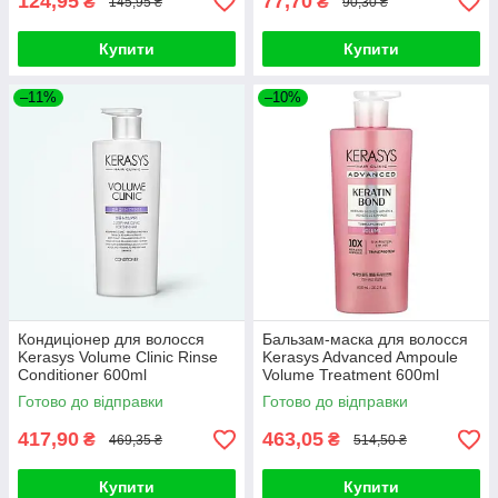
124,95
77,70
₴
₴
145,95 ₴
90,30 ₴
Купити
Купити
–11%
–10%
Кондиціонер для волосся
Бальзам-маска для волосся
Kerasys Volume Clinic Rinse
Kerasys Advanced Ampoule
Conditioner 600ml
Volume Treatment 600ml
Готово до відправки
Готово до відправки
417,90
463,05
₴
₴
469,35 ₴
514,50 ₴
Купити
Купити