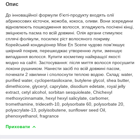
Опис
До інноваційної формули б'юті-продукту входять олії
абрикосових кісточок, жожоба, кокоса, оливи. Вони зсередини
відновлюють пошкодження волосся, згладжують посічені кінці,
зміцнюють пасма по всій довжині. Олія аргани стимулює
сплячі фолікули, посилює ріст волосяного покриву.
Корейський кондиціонер Mise En Scene чудово пом'якшує
шкірний покрив, перешкоджає утворенню лупи, зменшує
випадання волосся. Купити косметику найкращої якості
модно на сайті. Застосування: після миття волосся просушити
локони рушником. Нанести засіб по всій довжині пасом,
почекати 2 хвилини і сполоснути теплою водою. Склад: water,
purified water, cyclopentasiloxane, butylene glycol, shea butter,
dimethicone, glyceryl, caprylate, disodium edetate, royal jelly
extract, cetyl alcohol, sorbitan sesquioleate, Chichexyl
methoxycinnamate, hexyl hexyl salicylate, carbomer,
tromethamine, trideceth-10, polysorbate 60, polysorbate 20,
polyacrylate-13, polyisobutene, sunflower seed Oil,
phenoxyethanol, fragrance
Приховати