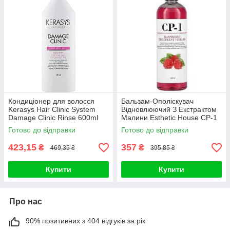
Кондиціонер для волосся
Бальзам-Ополіскувач
Kerasys Hair Clinic System
Відновлюючий З Екстрактом
Damage Clinic Rinse 600ml
Малини Esthetic House CP-1
RASPBERRY TREATMENT
Готово до відправки
Готово до відправки
VINEGAR
423,15
357
₴
₴
469,35 ₴
395,85 ₴
Купити
Купити
Про нас
90% позитивних з 404 відгуків за рік