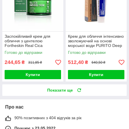
Заспокійливий крем для
Крем для обличчя інтенсивно
обличчя з центелою
зволожуючий на основі
Fortheskin Real Cica
морської води PURITO Deep
Panthenol Cream 60ml
Sea Pure Water Cream (#50g)
Готово до відправки
Готово до відправки
244,65
512,40
₴
₴
311,85 ₴
640,50 ₴
Купити
Купити
Показати ще
Про нас
90% позитивних з 404 відгуків за рік
Працює з 23.05.2022