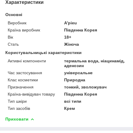
Характеристики
Основні
Виробник
A'pieu
Країна виробник
Південна Корея
Вік
18+
Стать
Жіноча
Користувальницькі характеристики
Активні компоненти
термальна вода, ніацинамід,
аденозин
Час застосування
універсальне
Клас косметики
Природна
Призначення
тонкий, зволожувач
Країна-вивідувач товару
Південна Корея
Тип шкіри
всі типи
Тип засобів
Крем
Приховати