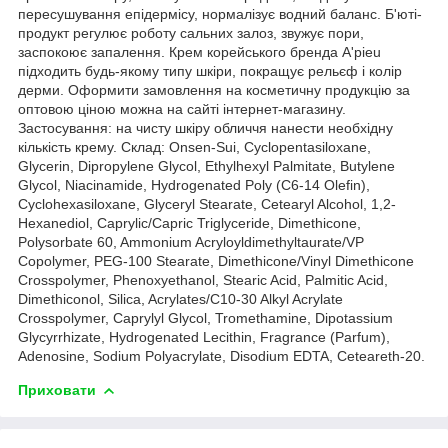
пересушування епідермісу, нормалізує водний баланс. Б'юті-
продукт регулює роботу сальних залоз, звужує пори,
заспокоює запалення. Крем корейського бренда A'pieu
підходить будь-якому типу шкіри, покращує рельєф і колір
дерми. Оформити замовлення на косметичну продукцію за
оптовою ціною можна на сайті інтернет-магазину.
Застосування: на чисту шкіру обличчя нанести необхідну
кількість крему. Склад: Onsen-Sui, Cyclopentasiloxane,
Glycerin, Dipropylene Glycol, Ethylhexyl Palmitate, Butylene
Glycol, Niacinamide, Hydrogenated Poly (C6-14 Olefin),
Cyclohexasiloxane, Glyceryl Stearate, Cetearyl Alcohol, 1,2-
Hexanediol, Caprylic/Capric Triglyceride, Dimethicone,
Polysorbate 60, Ammonium Acryloyldimethyltaurate/VP
Copolymer, PEG-100 Stearate, Dimethicone/Vinyl Dimethicone
Crosspolymer, Phenoxyethanol, Stearic Acid, Palmitic Acid,
Dimethiconol, Silica, Acrylates/C10-30 Alkyl Acrylate
Crosspolymer, Caprylyl Glycol, Tromethamine, Dipotassium
Glycyrrhizate, Hydrogenated Lecithin, Fragrance (Parfum),
Adenosine, Sodium Polyacrylate, Disodium EDTA, Ceteareth-20.
Приховати