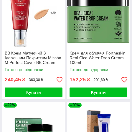
ВВ Крем Матуючий З
Крем для обличчя Fortheskin
Ідеальним Покриттям Missha
Real Cica Water Drop Cream
M Perfect Cover BB Cream
100ml
SPF42 PA+++ (50ml, 29
Готово до відправки
Готово до відправки
відтінок - карамельний беж)
240,45
152,25
₴
₴
363,30 ₴
201,60 ₴
Купити
Купити
–22%
–20%