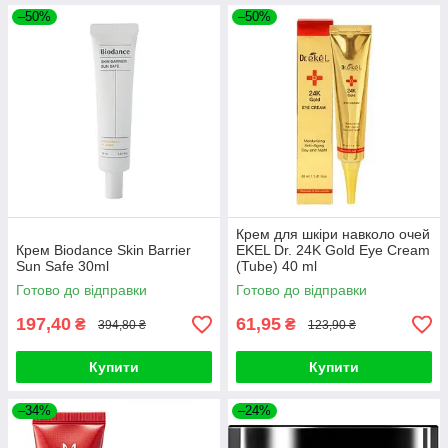
–50%
–50%
Крем для шкіри навколо очей
Крем Biodance Skin Barrier
EKEL Dr. 24K Gold Eye Cream
Sun Safe 30ml
(Tube) 40 ml
Готово до відправки
Готово до відправки
197,40
61,95
₴
₴
394,80 ₴
123,90 ₴
Купити
Купити
–34%
–24%