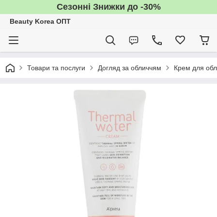
Сезонні Знижки до -30%
Beauty Korea ОПТ
Товари та послуги
Догляд за обличчям
Крем для об