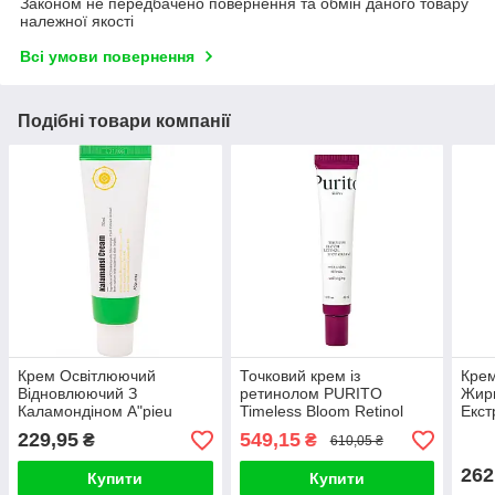
Законом не передбачено повернення та обмін даного товару
належної якості
Всі умови повернення
Подібні товари компанії
Крем Освітлюючий
Точковий крем із
Крем
Відновлюючий З
ретинолом PURITO
Жирн
Каламондіном A"pieu
Timeless Bloom Retinol
Екст
Kalamansi Cream
Spot Cream 30ml
A"pi
229,95
549,15
₴
₴
610,05 ₴
50m
262
Купити
Купити