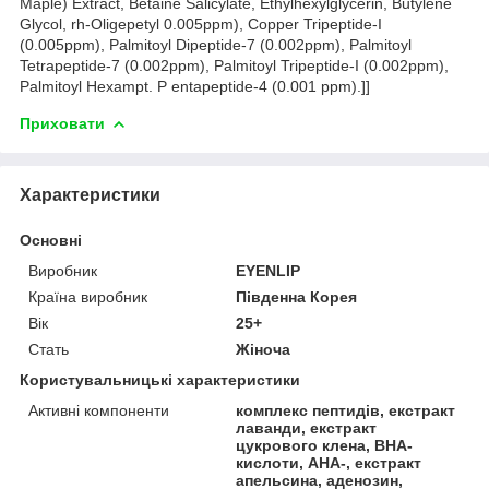
Maple) Extract, Betaine Salicylate, Ethylhexylglycerin, Butylene
Glycol, rh-Oligepetyl 0.005ppm), Copper Tripeptide-I
(0.005ppm), Palmitoyl Dipeptide-7 (0.002ppm), Palmitoyl
Tetrapeptide-7 (0.002ppm), Palmitoyl Tripeptide-I (0.002ppm),
Palmitoyl Hexampt. P entapeptide-4 (0.001 ppm).]]
Приховати
Характеристики
Основні
Виробник
EYENLIP
Країна виробник
Південна Корея
Вік
25+
Стать
Жіноча
Користувальницькі характеристики
Активні компоненти
комплекс пептидів, екстракт
лаванди, екстракт
цукрового клена, ВНА-
кислоти, АНА-, екстракт
апельсина, аденозин,