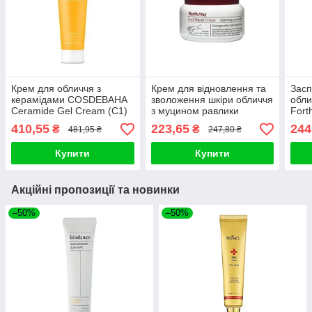
Крем для обличчя з
Крем для відновлення та
Засп
керамідами COSDEBAHA
зволоження шкіри обличчя
обли
Ceramide Gel Cream (C1)
з муцином равлики
Fort
45ml
FarmStay Snail Repair
Pant
410,55
223,65
244
₴
₴
481,95 ₴
247,80 ₴
Cream 100ml
Купити
Купити
Акційні пропозиції та новинки
–50%
–50%