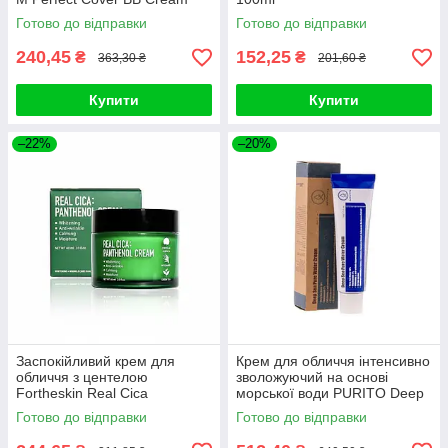
SPF42 PA+++ (50ml, 29
Готово до відправки
Готово до відправки
відтінок - карамельний беж)
240,45
152,25
₴
₴
363,30 ₴
201,60 ₴
Купити
Купити
–22%
–20%
Заспокійливий крем для
Крем для обличчя інтенсивно
обличчя з центелою
зволожуючий на основі
Fortheskin Real Cica
морської води PURITO Deep
Panthenol Cream 60ml
Sea Pure Water Cream (#50g)
Готово до відправки
Готово до відправки