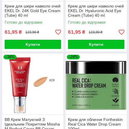
Крем для шкіри навколо очей
Крем для шкіри навколо очей
EKEL Dr. 24K Gold Eye Cream
EKEL Dr. Hyaluronic Acid Eye
(Tube) 40 ml
Cream (Tube) 40 ml
Готово до відправки
Готово до відправки
61,95
61,95
₴
₴
123,90 ₴
123,90 ₴
Купити
Купити
–34%
–24%
ВВ Крем Матуючий З
Крем для обличчя Fortheskin
Ідеальним Покриттям Missha
Real Cica Water Drop Cream
M Perfect Cover BB Cream
100ml