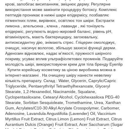
крові, запобігає висипанням, зміцнює дерму. Регулярне
використання може замінити процедуру ботоксу. Комплекс
пептидів проникає в нижні шари епідермісу, позбавляє
пігментних плям, вирівнює, освітлює тон шкіри. Екстракти
лимона , апельсина , клена , лаванди , які тонізують
епідерміс, регулюють водно-жировий баланс, рівень pH,
вітамінізують, мають бактерицидну, загоювальну,
антиоксидантну дію, знімають стрес. Гліцерин омолоджує,
очищує, насичує вологою, збільшує захисні функції дерми.
Аденозин відновлює, надає м'якості, пружності шкірного
покриву, усуває вплив ультрафіолетових променів. Подаруйте
молодість шкірі, використовуючи крем для тіла бренду Eyenlip
. Купити корейську косметику за ціною виробника можна в
інтернет-магазині . На очищену шкіру нанести невелику
кількість препарату. Склад : Water, Glycerin, Caprylic/Capric
Triglyceride, Pentaerythrityl Tetraethylhexanoate, Glyceryl
Stearate, 1,2-Hexanediol, Niacinamide, Squalane,
Cyclopentasiloxane, Cetearyl Alcohol, Cyclohexasiloxa PEG-40
Stearate, Sorbitan Sesquioleate, Tromethamine, Urea, Xanthan
Gum, Acrylates/C10-30 Alkyl Acrylate Crosspolymer, Carbomer,
Adenosine, Lavandula Angustifolia (Lavender) Oil, Vaccinium
Myrtillus Fruit Extract, Citrus Limon (Lemon) Fruit Extract, Citrus
Aurantium Dulcis (Orange) Fruit Extract, Acer Saccharum (Sugar