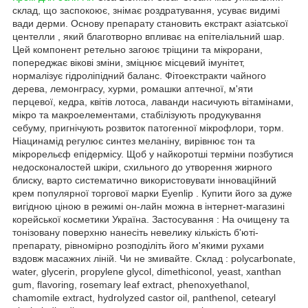
склад, що заспокоює, знімає роздратування, усуває видимі
вади дерми. Основу препарату становить екстракт азіатської
центелли , який благотворно впливає на епітеліальний шар.
Цей компонент ретельно загоює тріщини та мікрорани,
попереджає вікові зміни, зміцнює місцевий імунітет,
нормалізує гідроліпідний баланс. Фітоекстракти чайного
дерева, лемонграсу, хурми, ромашки аптечної, м'яти
перцевої, кедра, квітів лотоса, лаванди насичують вітамінами,
мікро та макроелементами, стабілізують продукування
себуму, пригнічують розвиток патогенної мікрофлори, торм.
Ніацинамід регулює синтез меланіну, вирівнює тон та
мікрорельєф епідермісу. Щоб у найкоротші терміни позбутися
недосконалостей шкіри, схильного до утворення жирного
блиску, варто систематично використовувати інноваційний
крем популярної торгової марки Eyenlip . Купити його за дуже
вигідною ціною в режимі он-лайн можна в інтернет-магазині
корейської косметики Україна. Застосування : На очищену та
тонізовану поверхню нанесіть невелику кількість б'юті-
препарату, рівномірно розподіліть його м'якими рухами
вздовж масажних ліній. Чи не змивайте. Склад : polycarbonate,
water, glycerin, propylene glycol, dimethiconol, yeast, xanthan
gum, flavoring, rosemary leaf extract, phenoxyethanol,
chamomile extract, hydrolyzed castor oil, panthenol, cetearyl