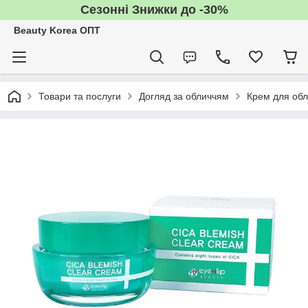
Сезонні Знижки до -30%
Beauty Korea ОПТ
Товари та послуги
Догляд за обличчям
Крем для об