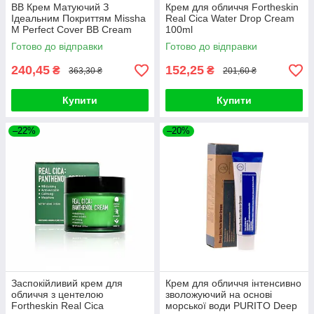
ВВ Крем Матуючий З
Крем для обличчя Fortheskin
Ідеальним Покриттям Missha
Real Cica Water Drop Cream
M Perfect Cover BB Cream
100ml
SPF42 PA+++ (50ml, 29
Готово до відправки
Готово до відправки
відтінок - карамельний беж)
240,45
152,25
₴
₴
363,30 ₴
201,60 ₴
Купити
Купити
–22%
–20%
Заспокійливий крем для
Крем для обличчя інтенсивно
обличчя з центелою
зволожуючий на основі
Fortheskin Real Cica
морської води PURITO Deep