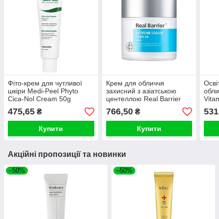
Фіто-крем для чутливої
Крем для обличчя
Осві
шкіри Medi-Peel Phyto
захисний з азіатською
обли
Cica-Nol Cream 50g
центеллою Real Barrier
Vita
Extreme Cream 50ml
Cre
475,65
766,50
531
₴
₴
Купити
Купити
Акційні пропозиції та новинки
–50%
–50%