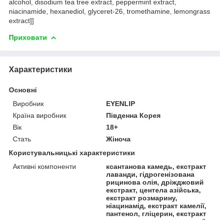
alcohol, disodium tea tree extract, peppermint extract,
niacinamide, hexanediol, glyceret-26, tromethamine, lemongrass
extract]]
Приховати
Характеристики
Основні
Виробник
EYENLIP
Країна виробник
Південна Корея
Вік
18+
Стать
Жіноча
Користувальницькі характеристики
Активні компоненти
ксантанова камедь, екстракт
лаванди, гідрогенізована
рицинова олія, дріжджовий
екстракт, центела азійська,
екстракт розмарину,
ніацинамід, екстракт камелії,
пантенол, гліцерин, екстракт