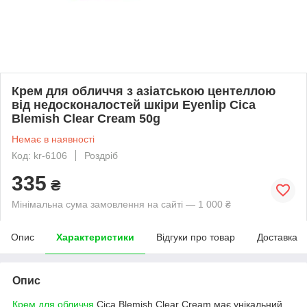
Крем для обличчя з азіатською центеллою
від недосконалостей шкіри Eyenlip Cica
Blemish Clear Cream 50g
Немає в наявності
Код: kr-6106
Роздріб
335
₴
Мінімальна сума замовлення на сайті — 1 000 ₴
Опис
Характеристики
Відгуки про товар
Доставка
Опис
Крем для обличчя
Cica Blemish Clear Cream має унікальний